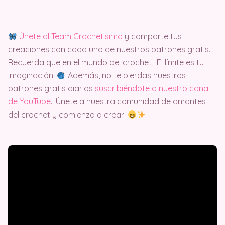
Únete al Team Crochetisimo
y comparte tus
creaciones con cada uno de nuestros patrones gratis.
Recuerda que en el mundo del crochet, ¡El límite es tu
imaginación!
Además, no te pierdas nuestros
patrones gratis diarios
suscribiéndote a nuestro canal
de YouTube
. ¡Únete a nuestra comunidad de amantes
del crochet y comienza a crear!