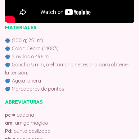
MATERIALES
(100 g; 251 m)
Color: Cedro (14003)
2 ovillos o 496 m
Gancho 5 mm, o el tamaño necesario para obtener
la tensión.
Aguja lanera
Marcadores de puntos
ABREVIATURAS
pc =
cadena
am:
amigo mágico
Pd:
punto deslizado