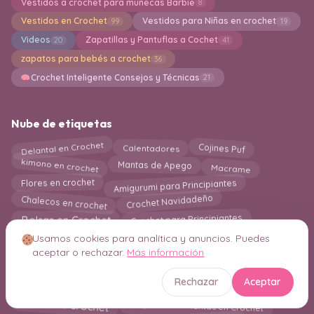
Vestidos a crochet para muñecas Barbie
8
Vestidos en Crochet
Vestidos para Niñas en crochet
99
19
Videos
Zapatillas y Pantuflas a Cochet
20
41
zapatos para bebés a crochet
36
Crochet Inteligente Consejos y Técnicas
21
Nube de etiquetas
Delantal en Crochet
Cojines Puf
Calentadores
kimono en crochet
Macrame
Mantas de Apego
Amigurumi para Principiantes
Flores en crochet
Crochet Navidadeño
Chalecos en crochet
Crochet para Principiantes
Bolsas en Crochet
Corazones a Crochet
Marcos Decorativos en Crochet
Usamos cookies para analítica y anuncios. Puedes
Esponjas de baño en crochet
aceptar o rechazar.
Más información
Juegos de Baño
blog
Decoración en Crochet
Colgantes de Pared en Crochet
Rechazar
Aceptar
holiday
Macetas a crochet
Mascotas
Colgantes de Plantas en Crochet
Mantas a Crochet