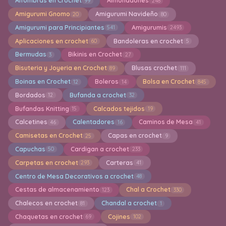
Alfombras en Crochet
Almohadones
99
248
Amigurumi Gnomo
Amigurumi Navideño
20
80
Amigurumi para Principiantes
Amigurumis
541
2493
Aplicaciones en crochet
Bandoleras en crochet
60
5
Bermudas
Bikinis en Crochet
3
27
Bisuteria y Joyeria en Crochet
Blusas crochet
89
111
Boinas en Crochet
Boleros
Bolsa en Crochet
12
14
845
Bordados
Bufanda a crochet
12
32
Bufandas Knitting
Calcados tejidos
15
19
Calcetines
Calentadores
Caminos de Mesa
46
16
41
Camisetas en Crochet
Capas en crochet
25
9
Capuchas
Cardigan a crochet
50
233
Carpetas en crochet
Carteras
293
41
Centro de Mesa Decorativos a crochet
48
Cestas de almacenamiento
Chal a Crochet
123
330
Chalecos en crochet
Chandal a crochet
81
1
Chaquetas en crochet
Cojines
69
102