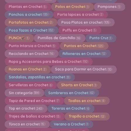
Plantas en Crochet
Polos en Crochet
Pompones
5
1
1
Ponchos a crochet
Porta lapices a crochet
135
2
Portafotos en Crochet
Posa Platos en crochet
2
105
Posa Tazas a Crochet
Puffs en Crochet
132
5
PUNCH
Puntillas de Ganchillo
Punto Cruz
1
16
1
Punto Intarsia a Crochet
Puntos en Crochet
3
125
Reciclando en Crochet
Riñoneras en Crochet
16
12
Ropa y Accesorios para Bebes a Crochet
110
Ruanas en Crochet
Saco para Dormir en Crochet
2
10
Sandalias, zapatillas en crochet
31
Servilletas en Crochet
Shorts en Crochet
6
1
Sin categoría
Sombreros en Crochet
384
62
Tapiz de Pared en Crochet
Toallas en crochet
7
6
Top en crochet
Toreras en Crochet
240
6
Trajes de baños a crochet
Trapillo a crochet
13
12
Túnica en crochet
Verano a Crochet
15
1