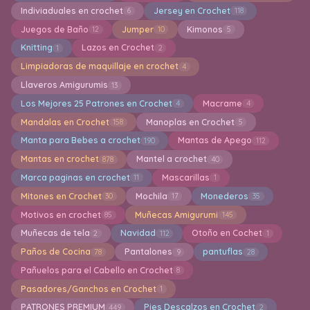
Indiviaduales en crochet
Jersey en Crochet
6
118
Juegos de Baño
Jumper
Kimonos
12
10
5
Knitting
Lazos en Crochet
1
2
Limpiadoras de maquillaje en crochet
4
Llaveros Amigurumis
13
Los Mejores 25 Patrones en Crochet
Macrame
4
4
Mandalas en Crochet
Manoplas en Crochet
158
5
Manta para Bebes a crochet
Mantas de Apego
190
112
Mantas en crochet
Mantel a crochet
878
40
Marca paginas en crochet
Mascarillas
11
1
Mitones en Crochet
Mochila
Monederos
30
17
35
Motivos en crochet
Muñecas Amigurumi
85
145
Muñecas de tela
Navidad
Otoño en Cochet
2
112
1
Paños de Cocina
Pantalones
pantuflas
78
9
28
Pañuelos para el Cabello en Crochet
8
Pasadores/Ganchos en Crochet
1
PATRONES PREMIUM
Pies Descalzos en Crochet
449
2