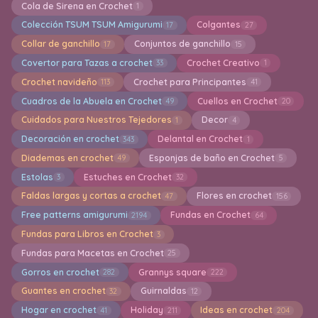
Cola de Sirena en Crochet
1
Colección TSUM TSUM Amigurumi
Colgantes
17
27
Collar de ganchillo
Conjuntos de ganchillo
17
15
Covertor para Tazas a crochet
Crochet Creativo
33
1
Crochet navideño
Crochet para Principantes
113
41
Cuadros de la Abuela en Crochet
Cuellos en Crochet
49
20
Cuidados para Nuestros Tejedores
Decor
1
4
Decoración en crochet
Delantal en Crochet
343
1
Diademas en crochet
Esponjas de baño en Crochet
49
5
Estolas
Estuches en Crochet
3
32
Faldas largas y cortas a crochet
Flores en crochet
47
156
Free patterns amigurumi
Fundas en Crochet
2194
64
Fundas para Libros en Crochet
3
Fundas para Macetas en Crochet
25
Gorros en crochet
Grannys square
282
222
Guantes en crochet
Guirnaldas
32
12
Hogar en crochet
Holiday
Ideas en crochet
41
211
204