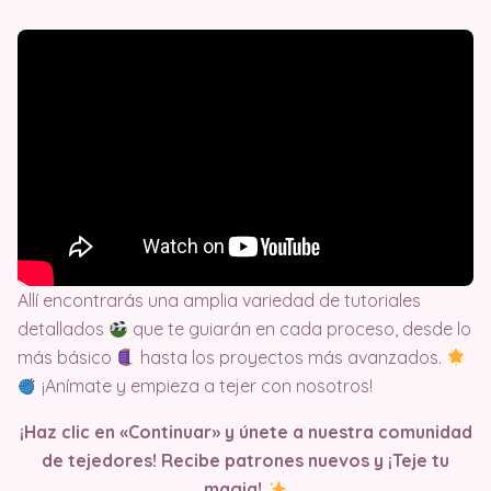
Allí encontrarás una amplia variedad de tutoriales
detallados
que te guiarán en cada proceso, desde lo
más básico
hasta los proyectos más avanzados.
¡Anímate y empieza a tejer con nosotros!
¡Haz clic en «Continuar» y únete a nuestra comunidad
de tejedores! Recibe patrones nuevos y ¡Teje tu
magia!