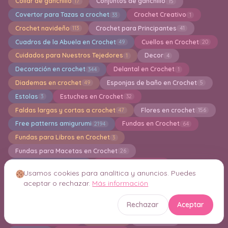
Collar de ganchillo
Conjuntos de ganchillo
17
15
Covertor para Tazas a crochet
Crochet Creativo
33
1
Crochet navideño
Crochet para Principantes
113
41
Cuadros de la Abuela en Crochet
Cuellos en Crochet
49
20
Cuidados para Nuestros Tejedores
Decor
1
4
Decoración en crochet
Delantal en Crochet
344
1
Diademas en crochet
Esponjas de baño en Crochet
49
5
Estolas
Estuches en Crochet
3
32
Faldas largas y cortas a crochet
Flores en crochet
47
156
Free patterns amigurumi
Fundas en Crochet
2194
64
Fundas para Libros en Crochet
3
Fundas para Macetas en Crochet
26
Gorros en crochet
Grannys square
282
222
Usamos cookies para analítica y anuncios. Puedes
Guantes en crochet
Guirnaldas
32
12
aceptar o rechazar.
Más información
Hogar en crochet
Holiday
Ideas en crochet
41
211
204
Rechazar
Aceptar
Indiviaduales en crochet
Jersey en Crochet
6
118
Juegos de Baño
Jumper
Kimonos
12
10
5