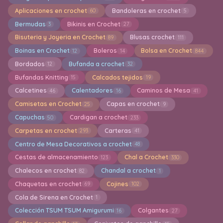
Aplicaciones en crochet
Bandoleras en crochet
60
5
Bermudas
Bikinis en Crochet
3
27
Bisuteria y Joyeria en Crochet
Blusas crochet
89
111
Boinas en Crochet
Boleros
Bolsa en Crochet
12
14
844
Bordados
Bufanda a crochet
12
32
Bufandas Knitting
Calcados tejidos
15
19
Calcetines
Calentadores
Caminos de Mesa
46
16
41
Camisetas en Crochet
Capas en crochet
25
9
Capuchas
Cardigan a crochet
50
233
Carpetas en crochet
Carteras
293
41
Centro de Mesa Decorativos a crochet
48
Cestas de almacenamiento
Chal a Crochet
123
330
Chalecos en crochet
Chandal a crochet
82
1
Chaquetas en crochet
Cojines
69
102
Cola de Sirena en Crochet
1
Colección TSUM TSUM Amigurumi
Colgantes
16
27