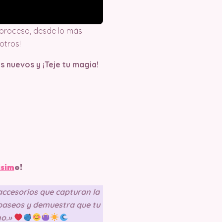
proceso, desde lo más
otros!
s nuevos y ¡Teje tu magia!
isim
o!
 accesorios que capturan la
 paseos y demuestra que tu
no.»