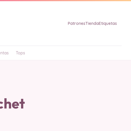
Patrones
Tienda
Etiquetas
ntas
Tops
chet