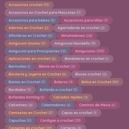
Accesorios crochet
319
Accesorios en Crochet para Mascotas
57
Accesorios para bebes
Accesorios para niñas
62
61
Adornos en Crochet
Agarraderas en crochet
20
21
Alfombras en Crochet
Almohadones
99
248
Amigurumi Gnomo
Amigurumi Navideño
20
80
Amigurumi para Principiantes
Amigurumis
541
2493
Aplicaciones en crochet
Bandoleras en crochet
60
5
Bermudas
Bikinis en Crochet
3
27
Bisuteria y Joyeria en Crochet
Blusas crochet
89
111
Boinas en Crochet
Boleros
Bolsa en Crochet
12
14
844
Bordados
Bufanda a crochet
12
32
Bufandas Knitting
Calcados tejidos
15
19
Calcetines
Calentadores
Caminos de Mesa
46
16
41
Camisetas en Crochet
Capas en crochet
25
9
Capuchas
Cardigan a crochet
50
233
Carpetas en crochet
Carteras
293
41