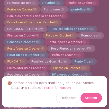
Muñecas de tela
Navidad
Otoño en Cochet
2
112
1
Paños de Cocina
Pantalones
pantuflas
78
9
28
Pañuelos para el Cabello en Crochet
8
Pasadores/Ganchos en Crochet
1
PATRONES PREMIUM
Pies Descalzos en Crochet
449
2
Plantas en Crochet
Polos en Crochet
Pompones
5
1
1
Ponchos a crochet
Porta lapices a crochet
135
2
Portafotos en Crochet
Posa Platos en crochet
2
105
Posa Tazas a Crochet
Puffs en Crochet
132
5
PUNCH
Puntillas de Ganchillo
Punto Cruz
1
16
1
Punto Intarsia a Crochet
Puntos en Crochet
3
125
Reciclando en Crochet
Riñoneras en Crochet
16
12
Ropa y Accesorios para Bebes a Crochet
111
Usamos cookies para analítica y anuncios. Puedes
aceptar o rechazar.
Más información
Ruanas en Crochet
Saco para Dormir en Crochet
2
10
Sandalias, zapatillas en crochet
31
Rechazar
Aceptar
Servilletas en Crochet
Shorts en Crochet
6
1
Sin categoría
Sombreros en Crochet
384
62