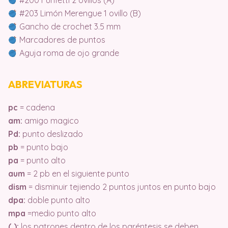
#200 Funfetti 2 ovillos (A)
#203 Limón Merengue 1 ovillo (B)
Gancho de crochet 3.5 mm
Marcadores de puntos
Aguja roma de ojo grande
ABREVIATURAS
pc
= cadena
am:
amigo magico
Pd:
punto deslizado
pb
= punto bajo
pa
= punto alto
aum
= 2 pb en el siguiente punto
dism
= disminuir tejiendo 2 puntos juntos en punto bajo
dpa:
doble punto alto
mpa
=medio punto alto
( ):
los patrones dentro de los paréntesis se deben