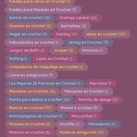
Fundas para Libros en Crochet
3
Fundas para Macetas en Crochet
26
Gorros en crochet
Grannys square
282
222
Guantes en crochet
Guirnaldas
32
12
Hogar en crochet
Holiday
Ideas en crochet
41
211
204
Indiviaduales en crochet
Jersey en Crochet
6
118
Juegos de Baño
Jumper
Kimonos
12
10
5
Knitting
Lazos en Crochet
1
2
Limpiadoras de maquillaje en crochet
4
Llaveros Amigurumis
12
Los Mejores 25 Patrones en Crochet
Macrame
4
4
Mandalas en Crochet
Manoplas en Crochet
158
5
Manta para Bebes a crochet
Mantas de Apego
190
112
Mantas en crochet
Mantel a crochet
877
40
Marca paginas en crochet
Mascarillas
11
1
Mitones en Crochet
Mochila
Monederos
30
17
35
Motivos en crochet
Muñecas Amigurumi
85
144