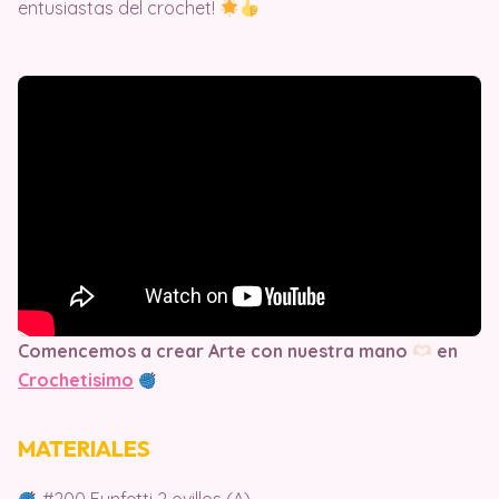
entusiastas del crochet!
Comencemos a crear Arte con nuestra mano
en
Crochetisimo
MATERIALES