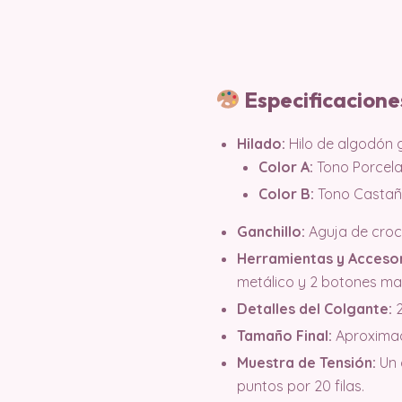
Especificacione
Hilado:
Hilo de algodón g
Color A:
Tono Porcelan
Color B:
Tono Castaño
Ganchillo:
Aguja de croc
Herramientas y Accesor
metálico y 2 botones mag
Detalles del Colgante:
2
Tamaño Final:
Aproximad
Muestra de Tensión:
Un 
puntos por 20 filas.