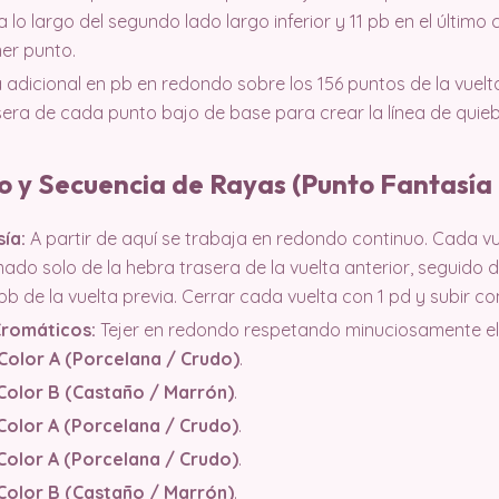
lo largo del segundo lado largo inferior y 11 pb en el último c
mer punto.
a adicional en pb en redondo sobre los 156 puntos de la vuel
era de cada punto bajo de base para crear la línea de quieb
o y Secuencia de Rayas (Punto Fantasía 
ía:
A partir de aquí se trabaja en redondo continuo. Cada vu
do solo de la hebra trasera de la vuelta anterior, seguido d
pb de la vuelta previa. Cerrar cada vuelta con 1 pd y subir co
Cromáticos:
Tejer en redondo respetando minuciosamente el s
Color A (Porcelana / Crudo)
.
Color B (Castaño / Marrón)
.
Color A (Porcelana / Crudo)
.
Color A (Porcelana / Crudo)
.
Color B (Castaño / Marrón)
.