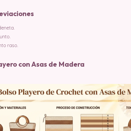
eviaciones
eneta.
unto.
nto raso.
layero con Asas de Madera