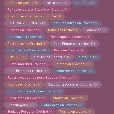
Paños de Cocina
Pantalones
pantuflas
78
9
28
Pañuelos para el Cabello en Crochet
8
Pasadores/Ganchos en Crochet
1
PATRONES PREMIUM
Pies Descalzos en Crochet
449
2
Plantas en Crochet
Polos en Crochet
Pompones
5
1
1
Ponchos a crochet
Porta lapices a crochet
135
2
Portafotos en Crochet
Posa Platos en crochet
2
106
Posa Tazas a Crochet
Puffs en Crochet
133
5
PUNCH
Puntillas de Ganchillo
Punto Cruz
1
16
1
Punto Intarsia a Crochet
Puntos en Crochet
3
125
Reciclando en Crochet
Riñoneras en Crochet
16
12
Ropa y Accesorios para Bebes a Crochet
111
Ruanas en Crochet
Saco para Dormir en Crochet
2
10
Sandalias, zapatillas en crochet
31
Servilletas en Crochet
Shorts en Crochet
6
1
Sin categoría
Sombreros en Crochet
384
62
Tapiz de Pared en Crochet
Toallas en crochet
7
6