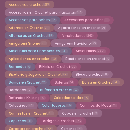
Accesorios crochet
319
Accesorios en Crochet para Mascotas
57
Accesorios para bebes
Accesorios para niñas
62
61
Adornos en Crochet
Agarraderas en crochet
20
21
Alfombras en Crochet
Almohadones
99
248
Amigurumi Gnomo
Amigurumi Navideño
20
80
Amigurumi para Principiantes
Amigurumis
541
2493
Aplicaciones en crochet
Bandoleras en crochet
60
5
Bermudas
Bikinis en Crochet
3
27
Bisuteria y Joyeria en Crochet
Blusas crochet
89
111
Boinas en Crochet
Boleros
Bolsa en Crochet
12
14
843
Bordados
Bufanda a crochet
12
32
Bufandas Knitting
Calcados tejidos
15
19
Calcetines
Calentadores
Caminos de Mesa
46
16
41
Camisetas en Crochet
Capas en crochet
25
9
Capuchas
Cardigan a crochet
50
233
Carpetas en crochet
Carteras
293
41