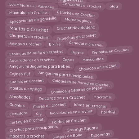
Corazones a Crochet
Los Mejores 25 Patrones
blog
Estuches en Crochet
Mandalas en Crochet
Aplicaciones en ganchillo
Marcapaginas
Mantas a Crochet
Crochet Navidadeño
Capuchas en crochet
Chaqueta en crochet
Boinas a Crochet
Chandal a crochet
Bikinis
Esponjas de baño en crochet
Delantal en Crochet
Bolero
Capas
Agarraderas en crochet
Mascarillas
Chalecos en crochet
Amigurumi Juguetes para Bebes
Amigurumi para Principiantes
Cojines Puf
Colgantes de Pared en Crochet
Cuellos en Crochet
Caminos y Centros de Mesa
Mantas de Apego
Decoración en Crochet
Macrame
Almohadas
Flores en crochet
Guantes
Ideas en crochet
Cazadora
Individuales en crochet
holiday
diy
Jersey en Crochet
Faldas en Crochet
Crochet para Principantes
Grannys Square
Juegos de Baño
Diademas
Macetas a crochet