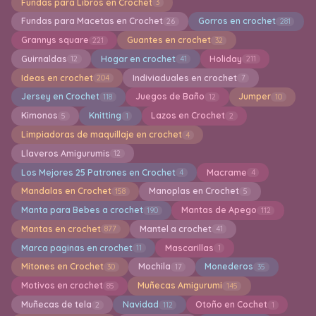
Fundas para Libros en Crochet
3
Fundas para Macetas en Crochet
Gorros en crochet
26
281
Grannys square
Guantes en crochet
221
32
Guirnaldas
Hogar en crochet
Holiday
12
41
211
Ideas en crochet
Indiviaduales en crochet
204
7
Jersey en Crochet
Juegos de Baño
Jumper
118
12
10
Kimonos
Knitting
Lazos en Crochet
5
1
2
Limpiadoras de maquillaje en crochet
4
Llaveros Amigurumis
12
Los Mejores 25 Patrones en Crochet
Macrame
4
4
Mandalas en Crochet
Manoplas en Crochet
158
5
Manta para Bebes a crochet
Mantas de Apego
190
112
Mantas en crochet
Mantel a crochet
877
41
Marca paginas en crochet
Mascarillas
11
1
Mitones en Crochet
Mochila
Monederos
30
17
35
Motivos en crochet
Muñecas Amigurumi
85
145
Muñecas de tela
Navidad
Otoño en Cochet
2
112
1