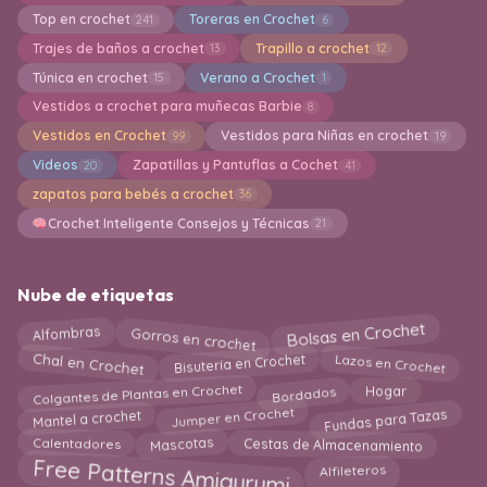
Top en crochet
Toreras en Crochet
241
6
Trajes de baños a crochet
Trapillo a crochet
13
12
Túnica en crochet
Verano a Crochet
15
1
Vestidos a crochet para muñecas Barbie
8
Vestidos en Crochet
Vestidos para Niñas en crochet
99
19
Videos
Zapatillas y Pantuflas a Cochet
20
41
zapatos para bebés a crochet
36
Crochet Inteligente Consejos y Técnicas
21
Nube de etiquetas
Gorros en crochet
Bolsas en Crochet
Alfombras
Lazos en Crochet
Chal en Crochet
Bisutería en Crochet
Colgantes de Plantas en Crochet
Bordados
Hogar
Jumper en Crochet
Fundas para Tazas
Mantel a crochet
Cestas de Almacenamiento
Mascotas
Calentadores
Free Patterns Amigurumi
Alfileteros