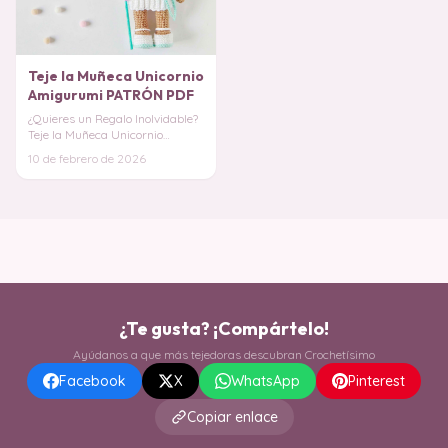
Teje la Muñeca Unicornio
Amigurumi PATRÓN PDF
¿Quieres un Regalo Inolvidable?
Teje la Muñeca Unicornio
Amigurumi, un proyecto que
10 de febrero de 2026
combina la ternu
¿Te gusta? ¡Compártelo!
Ayúdanos a que más tejedoras descubran Crochetísimo
Facebook
X
WhatsApp
Pinterest
Copiar enlace