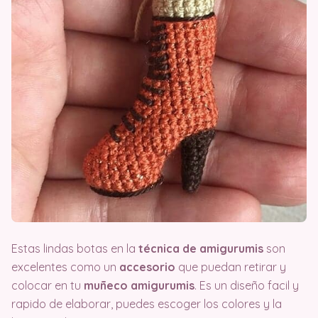
Estas lindas botas en la
técnica de amigurumis
son
excelentes como un
accesorio
que puedan retirar y
colocar en tu
muñeco amigurumis
. Es un diseño facil y
rapido de elaborar, puedes escoger los colores y la