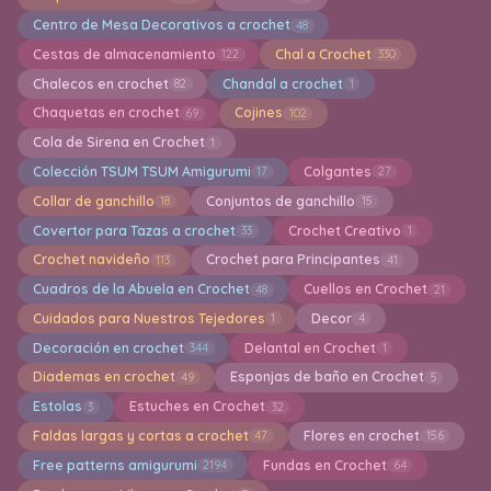
Centro de Mesa Decorativos a crochet
48
Cestas de almacenamiento
Chal a Crochet
122
330
Chalecos en crochet
Chandal a crochet
82
1
Chaquetas en crochet
Cojines
69
102
Cola de Sirena en Crochet
1
Colección TSUM TSUM Amigurumi
Colgantes
17
27
Collar de ganchillo
Conjuntos de ganchillo
18
15
Covertor para Tazas a crochet
Crochet Creativo
33
1
Crochet navideño
Crochet para Principantes
113
41
Cuadros de la Abuela en Crochet
Cuellos en Crochet
48
21
Cuidados para Nuestros Tejedores
Decor
1
4
Decoración en crochet
Delantal en Crochet
344
1
Diademas en crochet
Esponjas de baño en Crochet
49
5
Estolas
Estuches en Crochet
3
32
Faldas largas y cortas a crochet
Flores en crochet
47
156
Free patterns amigurumi
Fundas en Crochet
2194
64