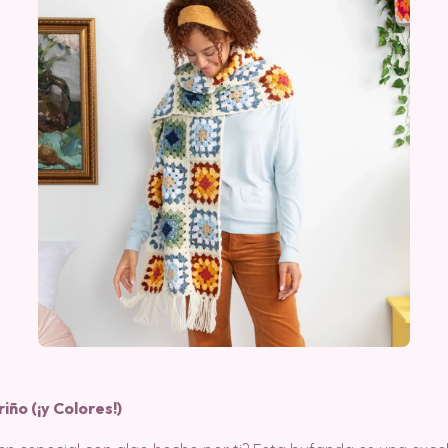
ño (¡y Colores!)