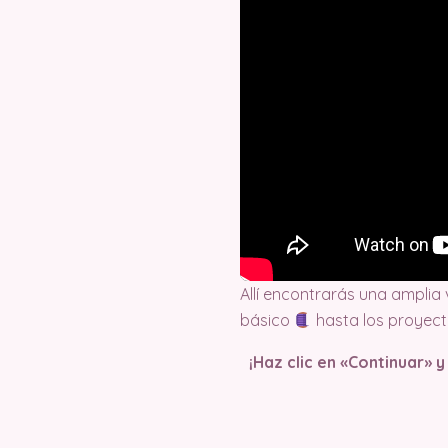
Allí encontrarás una amplia
básico
hasta los proyec
¡Haz clic en «Continuar» 