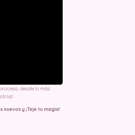
proceso, desde lo más
otros!
s nuevos y ¡Teje tu magia!