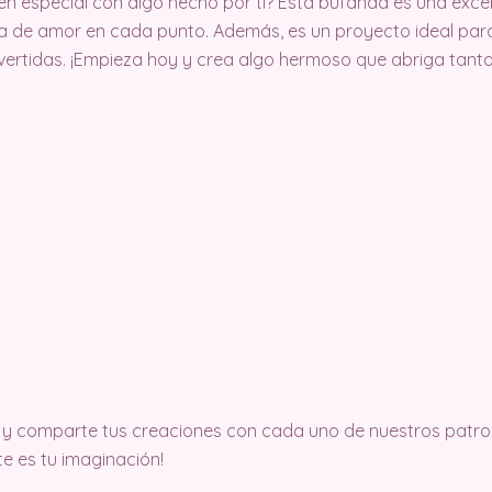
en especial con algo hecho por ti? Esta bufanda es una exc
a de amor en cada punto. Además, es un proyecto ideal para 
vertidas. ¡Empieza hoy y crea algo hermoso que abriga tan
y comparte tus creaciones con cada uno de nuestros patron
ite es tu imaginación!