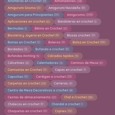
Alfombras en Crochet
Almohadones
99
248
Amigurumi Gnomo
Amigurumi Navideño
20
80
Amigurumi para Principiantes
Amigurumis
541
2493
Aplicaciones en crochet
Bandoleras en crochet
60
5
Bermudas
Bikinis en Crochet
3
27
Bisuteria y Joyeria en Crochet
Blusas crochet
89
111
Boinas en Crochet
Boleros
Bolsa en Crochet
12
14
845
Bordados
Bufanda a crochet
12
32
Bufandas Knitting
Calcados tejidos
15
19
Calcetines
Calentadores
Caminos de Mesa
46
16
41
Camisetas en Crochet
Capas en crochet
25
9
Capuchas
Cardigan a crochet
50
233
Carpetas en crochet
Carteras
293
41
Centro de Mesa Decorativos a crochet
48
Cestas de almacenamiento
Chal a Crochet
123
330
Chalecos en crochet
Chandal a crochet
81
1
Chaquetas en crochet
Cojines
69
102