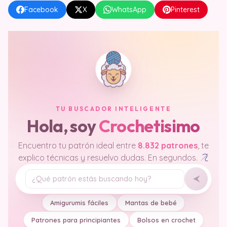
Facebook
X
WhatsApp
Pinterest
TU BUSCADOR INTELIGENTE
Hola, soy
Crochetisimo
Encuentro tu patrón ideal entre
8.832 patrones
, te
explico técnicas y resuelvo dudas. En segundos.
Tu pregunta
Amigurumis fáciles
Mantas de bebé
Patrones para principiantes
Bolsos en crochet