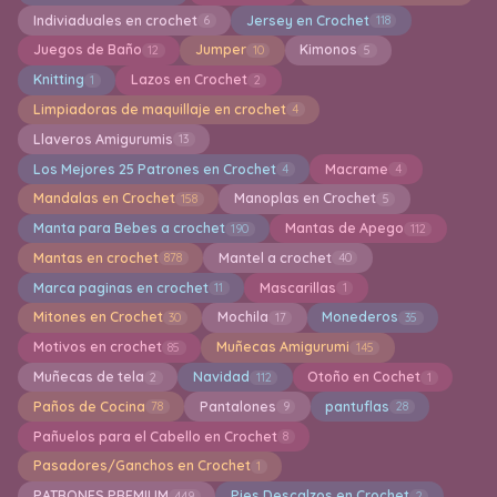
Indiviaduales en crochet
Jersey en Crochet
6
118
Juegos de Baño
Jumper
Kimonos
12
10
5
Knitting
Lazos en Crochet
1
2
Limpiadoras de maquillaje en crochet
4
Llaveros Amigurumis
13
Los Mejores 25 Patrones en Crochet
Macrame
4
4
Mandalas en Crochet
Manoplas en Crochet
158
5
Manta para Bebes a crochet
Mantas de Apego
190
112
Mantas en crochet
Mantel a crochet
878
40
Marca paginas en crochet
Mascarillas
11
1
Mitones en Crochet
Mochila
Monederos
30
17
35
Motivos en crochet
Muñecas Amigurumi
85
145
Muñecas de tela
Navidad
Otoño en Cochet
2
112
1
Paños de Cocina
Pantalones
pantuflas
78
9
28
Pañuelos para el Cabello en Crochet
8
Pasadores/Ganchos en Crochet
1
PATRONES PREMIUM
Pies Descalzos en Crochet
449
2