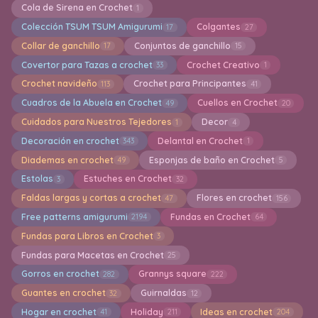
Cola de Sirena en Crochet
1
Colección TSUM TSUM Amigurumi
Colgantes
17
27
Collar de ganchillo
Conjuntos de ganchillo
17
15
Covertor para Tazas a crochet
Crochet Creativo
33
1
Crochet navideño
Crochet para Principantes
113
41
Cuadros de la Abuela en Crochet
Cuellos en Crochet
49
20
Cuidados para Nuestros Tejedores
Decor
1
4
Decoración en crochet
Delantal en Crochet
343
1
Diademas en crochet
Esponjas de baño en Crochet
49
5
Estolas
Estuches en Crochet
3
32
Faldas largas y cortas a crochet
Flores en crochet
47
156
Free patterns amigurumi
Fundas en Crochet
2194
64
Fundas para Libros en Crochet
3
Fundas para Macetas en Crochet
25
Gorros en crochet
Grannys square
282
222
Guantes en crochet
Guirnaldas
32
12
Hogar en crochet
Holiday
Ideas en crochet
41
211
204