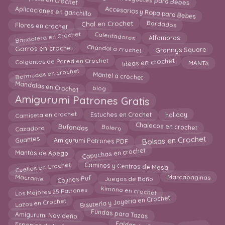
Amigurumi Juguetes para Bebes
Accesorios y Ropa para Bebes
Aplicaciones en ganchillo
Bordados
Flores en crochet
Chal en Crochet
Bandolera en Crochet
Calentadores
Alfombras
Chandal a crochet
Gorros en crochet
Grannys Square
Ideas en crochet
Colgantes de Pared en Crochet
MANTA
Bermudas en crochet
Mantel a crochet
Mandalas en Crochet
blog
Amigurumi Patrones Gratis
Camiseta en crochet
holiday
Estuches en Crochet
Chalecos en crochet
Cazadora
Bufandas
Bolero
Bolsas en Crochet
Amigurumi Patrones PDF
Guantes
Capuchas en crochet
Mantas de Apego
Cuellos en Crochet
Caminos y Centros de Mesa
Cojines Puf
Juegos de Baño
Macrame
Marcapaginas
Los Mejores 25 Patrones
kimono en crochet
Bisuteria y Joyeria en Crochet
Lazos en Crochet
Fundas para Tazas
Amigurumi Navideño