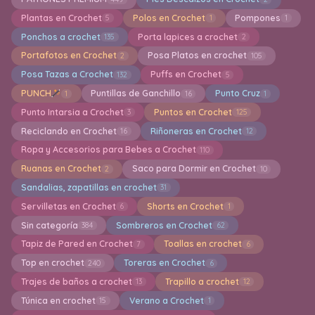
Plantas en Crochet
Polos en Crochet
Pompones
5
1
1
Ponchos a crochet
Porta lapices a crochet
135
2
Portafotos en Crochet
Posa Platos en crochet
2
105
Posa Tazas a Crochet
Puffs en Crochet
132
5
PUNCH
Puntillas de Ganchillo
Punto Cruz
1
16
1
Punto Intarsia a Crochet
Puntos en Crochet
3
125
Reciclando en Crochet
Riñoneras en Crochet
16
12
Ropa y Accesorios para Bebes a Crochet
110
Ruanas en Crochet
Saco para Dormir en Crochet
2
10
Sandalias, zapatillas en crochet
31
Servilletas en Crochet
Shorts en Crochet
6
1
Sin categoría
Sombreros en Crochet
384
62
Tapiz de Pared en Crochet
Toallas en crochet
7
6
Top en crochet
Toreras en Crochet
240
6
Trajes de baños a crochet
Trapillo a crochet
13
12
Túnica en crochet
Verano a Crochet
15
1