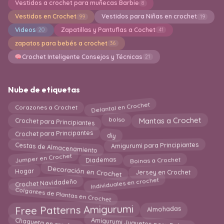
Vestidos a crochet para muñecas Barbie
8
Vestidos en Crochet
Vestidos para Niñas en crochet
99
19
Videos
Zapatillas y Pantuflas a Cochet
20
41
zapatos para bebés a crochet
36
Crochet Inteligente Consejos y Técnicas
21
Nube de etiquetas
Delantal en Crochet
Corazones a Crochet
Crochet para Principiantes
Mantas a Crochet
bolso
diy
Crochet para Principantes
Cestas de Almacenamiento
Amigurumi para Principiantes
Jumper en Crochet
Boinas a Crochet
Diademas
Decoración en Crochet
Hogar
Jersey en Crochet
Individuales en crochet
Crochet Navidadeño
Colgantes de Plantas en Crochet
Free Patterns Amigurumi
Almohadas
Chaqueta en crochet