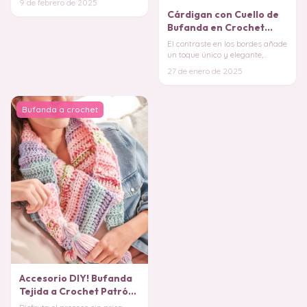
9 de febrero de 2025
del crochet, e
Cárdigan con Cuello de
Bufanda en Crochet
PATRON GRATIS
El contraste en los bordes añade
un toque único y elegante,
convirtiéndolo en una prenda
27 de enero de 2025
versátil, y
Bufanda a crochet
Accesorio DIY! Bufanda
Tejida a Crochet Patrón
Fácil y Rápido para