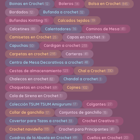
Boinas en Crochet
Boleros
Bolsa en Crochet
12
14
845
Bordados
Bufanda a crochet
12
32
Bufandas Knitting
Calcados tejidos
15
19
Calcetines
Calentadores
Caminos de Mesa
46
16
41
Camisetas en Crochet
Capas en crochet
25
9
Capuchas
Cardigan a crochet
50
233
Carpetas en crochet
Carteras
293
41
Centro de Mesa Decorativos a crochet
48
Cestas de almacenamiento
Chal a Crochet
123
330
Chalecos en crochet
Chandal a crochet
82
1
Chaquetas en crochet
Cojines
69
102
Cola de Sirena en Crochet
1
Colección TSUM TSUM Amigurumi
Colgantes
17
27
Collar de ganchillo
Conjuntos de ganchillo
17
15
Covertor para Tazas a crochet
Crochet Creativo
33
1
Crochet navideño
Crochet para Principantes
113
41
Cuadros de la Abuela en Crochet
Cuellos en Crochet
49
20