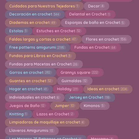
Cuidados para Nuestros Tejedores
Decor
1
4
Decoración en crochet
Delantal en Crochet
344
1
Diademas en crochet
Esponjas de baño en Crochet
49
5
Estolas
Estuches en Crochet
3
32
Faldas largas y cortas a crochet
Flores en crochet
47
156
Free patterns amigurumi
Fundas en Crochet
2195
64
Fundas para Libros en Crochet
3
Fundas para Macetas en Crochet
26
Gorros en crochet
Grannys square
282
222
Guantes en crochet
Guirnaldas
32
12
Hogar en crochet
Holiday
Ideas en crochet
41
211
204
Indiviaduales en crochet
Jersey en Crochet
6
118
Juegos de Baño
Jumper
Kimonos
12
10
5
Knitting
Lazos en Crochet
1
2
Limpiadoras de maquillaje en crochet
4
Llaveros Amigurumis
13
Los Mejores 25 Patrones en Crochet
Macrame
4
4