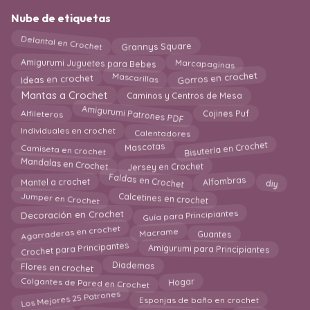
Nube de etiquetas
Delantal en Crochet
Grannys Square
Amigurumi Juguetes para Bebes
Marcapaginas
Gorros en crochet
Ideas en crochet
Mascarillas
Mantas a Crochet
Caminos y Centros de Mesa
Amigurumi Patrones PDF
Cojines Puf
Alfileteros
Calentadores
Individuales en crochet
Bisutería en Crochet
Mascotas
Camiseta en crochet
Mandalas en Crochet
Jersey en Crochet
Faldas en Crochet
Alfombras
Mantel a crochet
diy
Jumper en Crochet
Calcetines en crochet
Decoración en Crochet
Guía para Principiantes
Agarraderas en crochet
Macrame
Guantes
Crochet para Principantes
Amigurumi para Principiantes
Flores en crochet
Diademas
Hogar
Colgantes de Pared en Crochet
Los Mejores 25 Patrones
Esponjas de baño en crochet