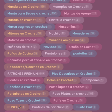
Mandalas en Crochet
Manoplas en Crochet
158
5
Manta para Bebes a crochet
Mantas de Apego
190
112
Mantas en crochet
Mantel a crochet
878
40
Marca paginas en crochet
Mascarillas
11
1
Mitones en Crochet
Mochila
Monederos
30
17
35
Motivos en crochet
Muñecas Amigurumi
85
145
Muñecas de tela
Navidad
Otoño en Cochet
2
112
1
Paños de Cocina
Pantalones
pantuflas
78
9
28
Pañuelos para el Cabello en Crochet
8
Pasadores/Ganchos en Crochet
1
PATRONES PREMIUM
Pies Descalzos en Crochet
449
2
Plantas en Crochet
Polos en Crochet
Pompones
5
1
1
Ponchos a crochet
Porta lapices a crochet
135
2
Portafotos en Crochet
Posa Platos en crochet
2
105
Posa Tazas a Crochet
Puffs en Crochet
132
5
PUNCH
Puntillas de Ganchillo
Punto Cruz
1
16
1