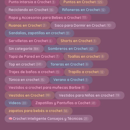
Punto Intarsia a Crochet
Puntos en Crochet
3
125
Reciclando en Crochet
Riñoneras en Crochet
16
12
Ropa y Accesorios para Bebes a Crochet
111
Ruanas en Crochet
Saco para Dormir en Crochet
2
10
Sandalias, zapatillas en crochet
31
Servilletas en Crochet
Shorts en Crochet
6
1
Sin categoría
Sombreros en Crochet
384
62
Tapiz de Pared en Crochet
Toallas en crochet
7
6
Top en crochet
Toreras en Crochet
241
6
Trajes de baños a crochet
Trapillo a crochet
13
12
Túnica en crochet
Verano a Crochet
15
1
Vestidos a crochet para muñecas Barbie
8
Vestidos en Crochet
Vestidos para Niñas en crochet
99
19
Videos
Zapatillas y Pantuflas a Cochet
20
41
zapatos para bebés a crochet
36
Crochet Inteligente Consejos y Técnicas
21