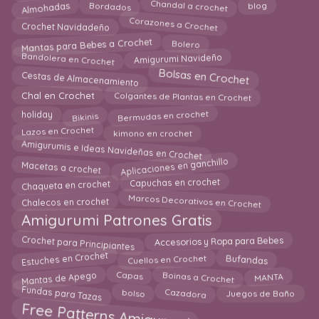
Chandal a crochet
Almohadas
blog
Bordados
Corazones a Crochet
Crochet Navidadeño
Mantas para Bebes a Crochet
Bolero
Bandolera en Crochet
Amigurumi Navideño
Bolsas en Crochet
Cestas de Almacenamiento
Chal en Crochet
Colgantes de Plantas en Crochet
Bermudas en crochet
Bikinis
holiday
Lazos en Crochet
kimono en crochet
Amigurumis e Ideas Navideñas en Crochet
Macetas a crochet
Aplicaciones en ganchillo
Capuchas en crochet
Chaqueta en crochet
Marcos Decorativos en Crochet
Chalecos en crochet
Amigurumi Patrones Gratis
Crochet para Principiantes
Accesorios y Ropa para Bebes
Estuches en Crochet
Bufandas
Cuellos en Crochet
Boinas a Crochet
MANTA
Mantas de Apego
Capas
Fundas para Tazas
Cazadora
bolso
Juegos de Baño
Free Patterns Amigurumi