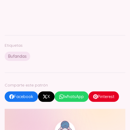
Etiquetas
Bufandas
Comparte este patrón
Facebook
X
WhatsApp
Pinterest