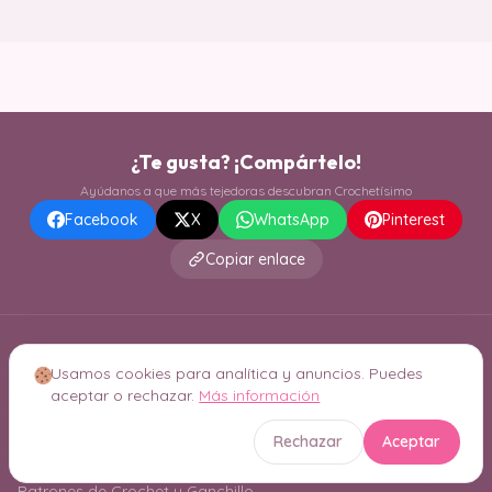
¿Te gusta? ¡Compártelo!
Ayúdanos a que más tejedoras descubran Crochetísimo
Facebook
X
WhatsApp
Pinterest
Copiar enlace
Usamos cookies para analítica y anuncios. Puedes
aceptar o rechazar.
Más información
Rechazar
Aceptar
Patrones de Crochet y Ganchillo