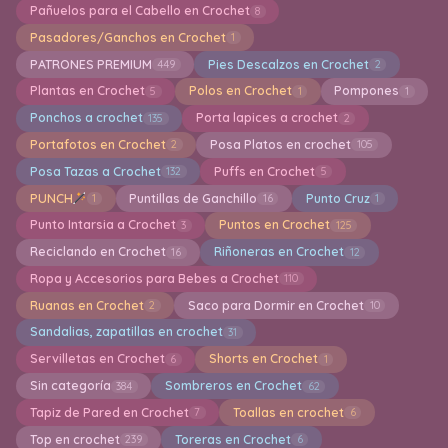
Pañuelos para el Cabello en Crochet
8
Pasadores/Ganchos en Crochet
1
PATRONES PREMIUM
Pies Descalzos en Crochet
449
2
Plantas en Crochet
Polos en Crochet
Pompones
5
1
1
Ponchos a crochet
Porta lapices a crochet
135
2
Portafotos en Crochet
Posa Platos en crochet
2
105
Posa Tazas a Crochet
Puffs en Crochet
132
5
PUNCH
Puntillas de Ganchillo
Punto Cruz
1
16
1
Punto Intarsia a Crochet
Puntos en Crochet
3
125
Reciclando en Crochet
Riñoneras en Crochet
16
12
Ropa y Accesorios para Bebes a Crochet
110
Ruanas en Crochet
Saco para Dormir en Crochet
2
10
Sandalias, zapatillas en crochet
31
Servilletas en Crochet
Shorts en Crochet
6
1
Sin categoría
Sombreros en Crochet
384
62
Tapiz de Pared en Crochet
Toallas en crochet
7
6
Top en crochet
Toreras en Crochet
239
6