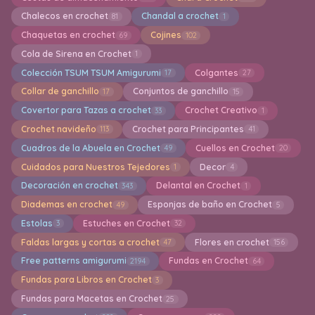
Chalecos en crochet
Chandal a crochet
81
1
Chaquetas en crochet
Cojines
69
102
Cola de Sirena en Crochet
1
Colección TSUM TSUM Amigurumi
Colgantes
17
27
Collar de ganchillo
Conjuntos de ganchillo
17
15
Covertor para Tazas a crochet
Crochet Creativo
33
1
Crochet navideño
Crochet para Principantes
113
41
Cuadros de la Abuela en Crochet
Cuellos en Crochet
49
20
Cuidados para Nuestros Tejedores
Decor
1
4
Decoración en crochet
Delantal en Crochet
343
1
Diademas en crochet
Esponjas de baño en Crochet
49
5
Estolas
Estuches en Crochet
3
32
Faldas largas y cortas a crochet
Flores en crochet
47
156
Free patterns amigurumi
Fundas en Crochet
2194
64
Fundas para Libros en Crochet
3
Fundas para Macetas en Crochet
25