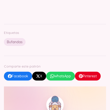
Etiquetas
Bufandas
Comparte este patrón
Facebook
X
WhatsApp
Pinterest