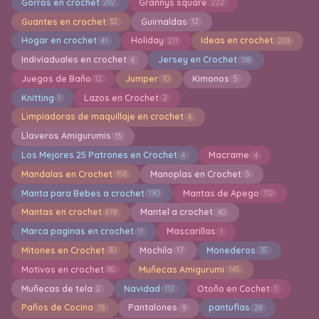
Gorros en crochet
Grannys square
282
222
Guantes en crochet
Guirnaldas
32
12
Hogar en crochet
Holiday
Ideas en crochet
41
211
203
Indiviaduales en crochet
Jersey en Crochet
6
118
Juegos de Baño
Jumper
Kimonos
12
10
5
Knitting
Lazos en Crochet
1
2
Limpiadoras de maquillaje en crochet
4
Llaveros Amigurumis
13
Los Mejores 25 Patrones en Crochet
Macrame
4
4
Mandalas en Crochet
Manoplas en Crochet
158
5
Manta para Bebes a crochet
Mantas de Apego
190
112
Mantas en crochet
Mantel a crochet
878
40
Marca paginas en crochet
Mascarillas
11
1
Mitones en Crochet
Mochila
Monederos
30
17
35
Motivos en crochet
Muñecas Amigurumi
85
145
Muñecas de tela
Navidad
Otoño en Cochet
2
112
1
Paños de Cocina
Pantalones
pantuflas
78
9
28