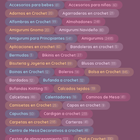
Accesorios para bebes
Accesorios para niñas
61
60
Adornos en Crochet
Agarraderas en crochet
20
21
Alfombras en Crochet
Almohadones
99
248
Amigurumi Gnomo
Amigurumi Navideño
20
80
Amigurumi para Principiantes
Amigurumis
541
2493
Aplicaciones en crochet
Bandoleras en crochet
60
5
Bermudas
Bikinis en Crochet
3
27
Bisuteria y Joyeria en Crochet
Blusas crochet
89
111
Boinas en Crochet
Boleros
Bolsa en Crochet
12
14
845
Bordados
Bufanda a crochet
12
32
Bufandas Knitting
Calcados tejidos
15
19
Calcetines
Calentadores
Caminos de Mesa
46
16
41
Camisetas en Crochet
Capas en crochet
25
9
Capuchas
Cardigan a crochet
50
233
Carpetas en crochet
Carteras
293
41
Centro de Mesa Decorativos a crochet
48
Cestas de almacenamiento
Chal a Crochet
123
330