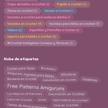
Trajes de baños a crochet
Trapillo a crochet
13
12
Túnica en crochet
Verano a Crochet
15
1
Vestidos a crochet para muñecas Barbie
8
Vestidos en Crochet
Vestidos para Niñas en crochet
99
19
Videos
Zapatillas y Pantuflas a Cochet
20
41
zapatos para bebés a crochet
36
Crochet Inteligente Consejos y Técnicas
21
Nube de etiquetas
Bordados
Fundas para Tazas
Amigurumi Juguetes para Bebes
Alfombras
Individuales en crochet
Diademas
Bisutería en Crochet
Free Patterns Amigurumi
Decoración en Crochet
Los Mejores 25 Patrones
Lazos en Crochet
Agarraderas en crochet
bolso
Cestas de Almacenamiento
Chal en Crochet