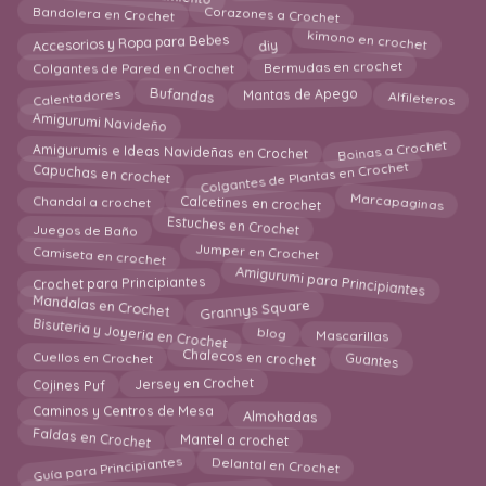
Bandolera en Crochet
Corazones a Crochet
kimono en crochet
diy
Accesorios y Ropa para Bebes
Bermudas en crochet
Colgantes de Pared en Crochet
Calentadores
Bufandas
Alfileteros
Mantas de Apego
Amigurumi Navideño
Boinas a Crochet
Amigurumis e Ideas Navideñas en Crochet
Colgantes de Plantas en Crochet
Capuchas en crochet
Marcapaginas
Calcetines en crochet
Chandal a crochet
Estuches en Crochet
Juegos de Baño
Camiseta en crochet
Jumper en Crochet
Amigurumi para Principiantes
Crochet para Principiantes
Mandalas en Crochet
Grannys Square
Bisuteria y Joyeria en Crochet
Mascarillas
blog
Chalecos en crochet
Guantes
Cuellos en Crochet
Jersey en Crochet
Cojines Puf
Almohadas
Caminos y Centros de Mesa
Mantel a crochet
Faldas en Crochet
Guía para Principiantes
Delantal en Crochet