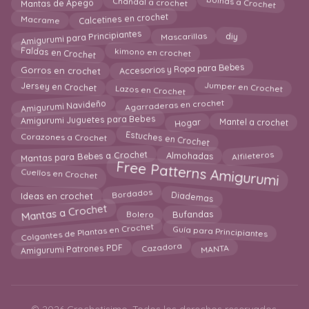
Boinas a Crochet
Chandal a crochet
Mantas de Apego
Calcetines en crochet
Macrame
Amigurumi para Principiantes
Mascarillas
diy
Faldas en Crochet
kimono en crochet
Gorros en crochet
Accesorios y Ropa para Bebes
Lazos en Crochet
Jersey en Crochet
Jumper en Crochet
Amigurumi Navideño
Agarraderas en crochet
Hogar
Amigurumi Juguetes para Bebes
Mantel a crochet
Estuches en Crochet
Corazones a Crochet
Mantas para Bebes a Crochet
Alfileteros
Almohadas
Free Patterns Amigurumi
Cuellos en Crochet
Diademas
Bordados
Ideas en crochet
Mantas a Crochet
Bufandas
Bolero
Colgantes de Plantas en Crochet
Guía para Principiantes
Amigurumi Patrones PDF
Cazadora
MANTA