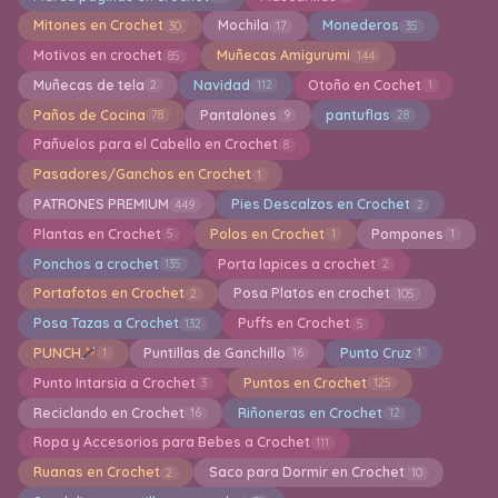
Mitones en Crochet
Mochila
Monederos
30
17
35
Motivos en crochet
Muñecas Amigurumi
85
144
Muñecas de tela
Navidad
Otoño en Cochet
2
112
1
Paños de Cocina
Pantalones
pantuflas
78
9
28
Pañuelos para el Cabello en Crochet
8
Pasadores/Ganchos en Crochet
1
PATRONES PREMIUM
Pies Descalzos en Crochet
449
2
Plantas en Crochet
Polos en Crochet
Pompones
5
1
1
Ponchos a crochet
Porta lapices a crochet
135
2
Portafotos en Crochet
Posa Platos en crochet
2
105
Posa Tazas a Crochet
Puffs en Crochet
132
5
PUNCH
Puntillas de Ganchillo
Punto Cruz
1
16
1
Punto Intarsia a Crochet
Puntos en Crochet
3
125
Reciclando en Crochet
Riñoneras en Crochet
16
12
Ropa y Accesorios para Bebes a Crochet
111
Ruanas en Crochet
Saco para Dormir en Crochet
2
10