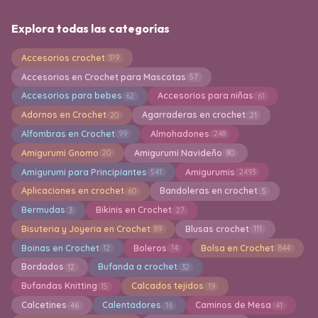
Explora todas las categorías
Accesorios crochet
319
Accesorios en Crochet para Mascotas
57
Accesorios para bebes
Accesorios para niñas
62
61
Adornos en Crochet
Agarraderas en crochet
20
21
Alfombras en Crochet
Almohadones
99
248
Amigurumi Gnomo
Amigurumi Navideño
20
80
Amigurumi para Principiantes
Amigurumis
541
2493
Aplicaciones en crochet
Bandoleras en crochet
60
5
Bermudas
Bikinis en Crochet
3
27
Bisuteria y Joyeria en Crochet
Blusas crochet
89
111
Boinas en Crochet
Boleros
Bolsa en Crochet
12
14
844
Bordados
Bufanda a crochet
12
32
Bufandas Knitting
Calcados tejidos
15
19
Calcetines
Calentadores
Caminos de Mesa
46
16
41