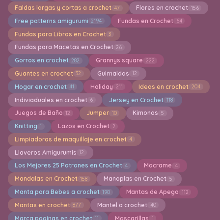
Faldas largas y cortas a crochet
Flores en crochet
47
156
Free patterns amigurumi
Fundas en Crochet
2194
64
Fundas para Libros en Crochet
3
Fundas para Macetas en Crochet
26
Gorros en crochet
Grannys square
282
222
Guantes en crochet
Guirnaldas
32
12
Hogar en crochet
Holiday
Ideas en crochet
41
211
204
Indiviaduales en crochet
Jersey en Crochet
6
118
Juegos de Baño
Jumper
Kimonos
12
10
5
Knitting
Lazos en Crochet
1
2
Limpiadoras de maquillaje en crochet
4
Llaveros Amigurumis
12
Los Mejores 25 Patrones en Crochet
Macrame
4
4
Mandalas en Crochet
Manoplas en Crochet
158
5
Manta para Bebes a crochet
Mantas de Apego
190
112
Mantas en crochet
Mantel a crochet
877
40
Marca paginas en crochet
Mascarillas
11
1