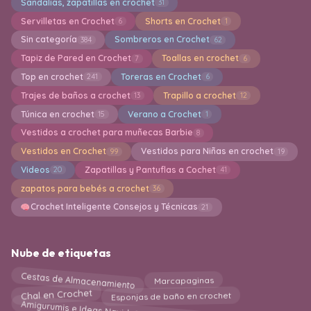
Sandalias, zapatillas en crochet
31
Servilletas en Crochet
Shorts en Crochet
6
1
Sin categoría
Sombreros en Crochet
384
62
Tapiz de Pared en Crochet
Toallas en crochet
7
6
Top en crochet
Toreras en Crochet
241
6
Trajes de baños a crochet
Trapillo a crochet
13
12
Túnica en crochet
Verano a Crochet
15
1
Vestidos a crochet para muñecas Barbie
8
Vestidos en Crochet
Vestidos para Niñas en crochet
99
19
Videos
Zapatillas y Pantuflas a Cochet
20
41
zapatos para bebés a crochet
36
Crochet Inteligente Consejos y Técnicas
21
Nube de etiquetas
Cestas de Almacenamiento
Marcapaginas
Esponjas de baño en crochet
Chal en Crochet