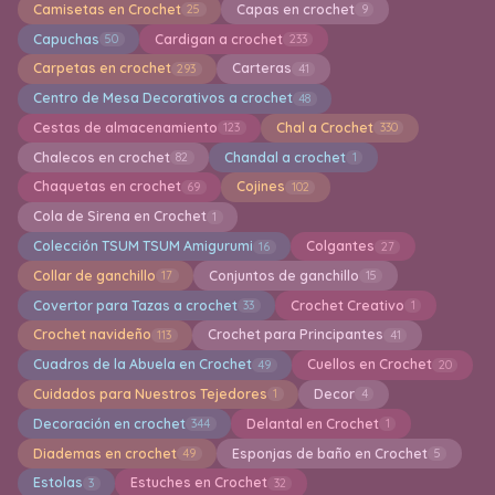
Camisetas en Crochet
Capas en crochet
25
9
Capuchas
Cardigan a crochet
50
233
Carpetas en crochet
Carteras
293
41
Centro de Mesa Decorativos a crochet
48
Cestas de almacenamiento
Chal a Crochet
123
330
Chalecos en crochet
Chandal a crochet
82
1
Chaquetas en crochet
Cojines
69
102
Cola de Sirena en Crochet
1
Colección TSUM TSUM Amigurumi
Colgantes
16
27
Collar de ganchillo
Conjuntos de ganchillo
17
15
Covertor para Tazas a crochet
Crochet Creativo
33
1
Crochet navideño
Crochet para Principantes
113
41
Cuadros de la Abuela en Crochet
Cuellos en Crochet
49
20
Cuidados para Nuestros Tejedores
Decor
1
4
Decoración en crochet
Delantal en Crochet
344
1
Diademas en crochet
Esponjas de baño en Crochet
49
5
Estolas
Estuches en Crochet
3
32