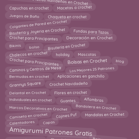
Amigurumis e Ideas Navideñas en Crochet
Macetas a crochet
Capuchas en crochet
Chaqueta en crochet
Juegos de Baño
Colgantes de Pared en Crochet
Bisuteria y Joyeria en Crochet
Fundas para Tazas
Crochet para Principantes
Decoración en Crochet
Bisutería en Crochet
bolso
Bikinis
Chalecos en crochet
holiday
Mascotas
Crochet para Principiantes
blog
Bolsas en Crochet
Los Mejores 25 Patrones
Caminos y Centros de Mesa
Aplicaciones en ganchillo
Bermudas en crochet
Grannys Square
Crochet Navidadeño
Flores en crochet
Delantal en Crochet
Alfombras
Individuales en crochet
Guantes
Bandolera en Crochet
Marcos Decorativos en Crochet
Camiseta en crochet
Cojines Puf
Mandalas en Crochet
Calentadores
Capas
Amigurumi Patrones Gratis