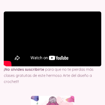
¡No olvides suscribirte
para que no te pierdas más
clases gratuitas de este hermoso Arte del diseño a
crochet!!