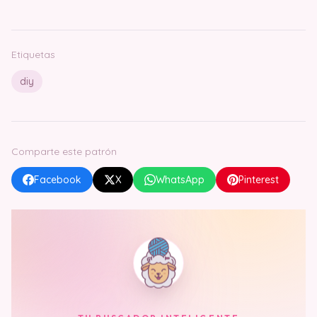
Etiquetas
diy
Comparte este patrón
Facebook
X
WhatsApp
Pinterest