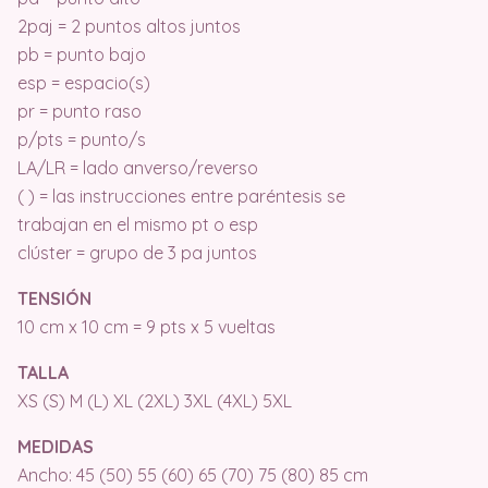
2paj = 2 puntos altos juntos
pb = punto bajo
esp = espacio(s)
pr = punto raso
p/pts = punto/s
LA/LR = lado anverso/reverso
( ) = las instrucciones entre paréntesis se
trabajan en el mismo pt o esp
clúster = grupo de 3 pa juntos
TENSIÓN
10 cm x 10 cm = 9 pts x 5 vueltas
TALLA
XS (S) M (L) XL (2XL) 3XL (4XL) 5XL
MEDIDAS
Ancho: 45 (50) 55 (60) 65 (70) 75 (80) 85 cm