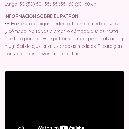
Largo: 50 (50) 50 (55) 55 (55) 60 (60) 60 cm
INFORMACIÓN SOBRE EL PATRÓN
Hazte un cárdigan perfecto, hecho a medida, suave
y cómodo. No te vas a creer lo cómodo que es hasta
que te lo pongas. Este patrón es súper personalizable y
muy fácil de ajustar a tus propias medidas. El cárdigan
consta de dos piezas unidas al final.