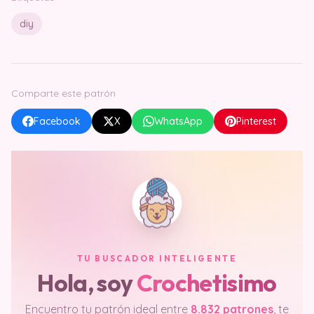
diy
Comparte este patrón
Facebook
X
WhatsApp
Pinterest
TU BUSCADOR INTELIGENTE
Hola, soy
Crochetisimo
Encuentro tu patrón ideal entre
8.832 patrones
, te