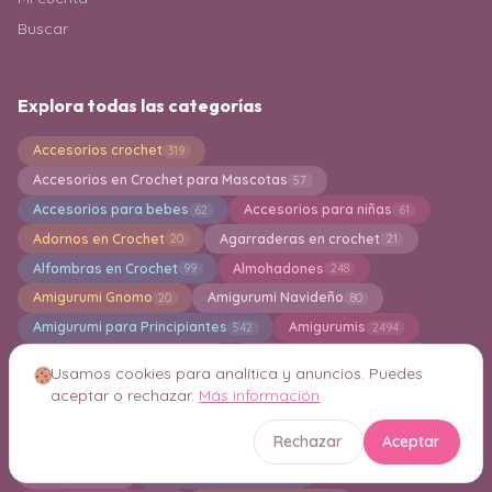
Buscar
Explora todas las categorías
Accesorios crochet
319
Accesorios en Crochet para Mascotas
57
Accesorios para bebes
Accesorios para niñas
62
61
Adornos en Crochet
Agarraderas en crochet
20
21
Alfombras en Crochet
Almohadones
99
248
Amigurumi Gnomo
Amigurumi Navideño
20
80
Amigurumi para Principiantes
Amigurumis
542
2494
Aplicaciones en crochet
Bandoleras en crochet
60
5
Usamos cookies para analítica y anuncios. Puedes
Bermudas
Bikinis en Crochet
3
27
aceptar o rechazar.
Más información
Bisuteria y Joyeria en Crochet
Blusas crochet
89
111
Rechazar
Aceptar
Boinas en Crochet
Boleros
Bolsa en Crochet
12
14
844
Bordados
Bufanda a crochet
12
32