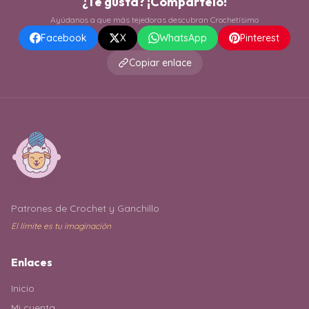
¿Te gusta? ¡Compártelo!
Ayúdanos a que más tejedoras descubran Crochetísimo
Facebook
X
WhatsApp
Pinterest
Copiar enlace
Patrones de Crochet y Ganchillo
El límite es tu imaginación
Enlaces
Inicio
Mi cuenta