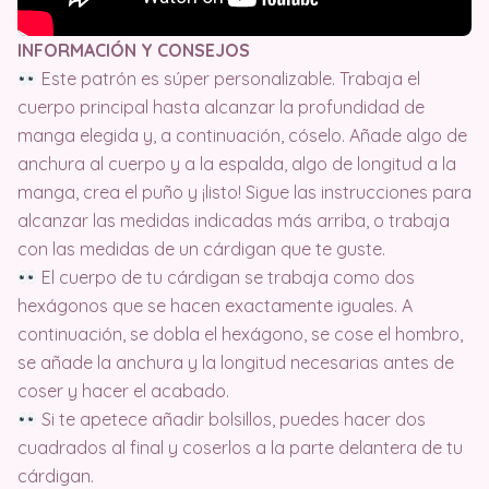
INFORMACIÓN Y CONSEJOS
Este patrón es súper personalizable. Trabaja el
cuerpo principal hasta alcanzar la profundidad de
manga elegida y, a continuación, cóselo. Añade algo de
anchura al cuerpo y a la espalda, algo de longitud a la
manga, crea el puño y ¡listo! Sigue las instrucciones para
alcanzar las medidas indicadas más arriba, o trabaja
con las medidas de un cárdigan que te guste.
El cuerpo de tu cárdigan se trabaja como dos
hexágonos que se hacen exactamente iguales. A
continuación, se dobla el hexágono, se cose el hombro,
se añade la anchura y la longitud necesarias antes de
coser y hacer el acabado.
Si te apetece añadir bolsillos, puedes hacer dos
cuadrados al final y coserlos a la parte delantera de tu
cárdigan.