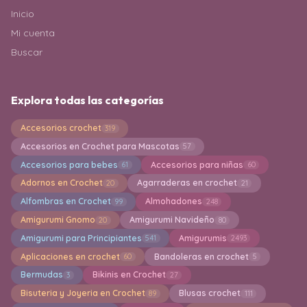
Inicio
Mi cuenta
Buscar
Explora todas las categorías
Accesorios crochet
319
Accesorios en Crochet para Mascotas
57
Accesorios para bebes
Accesorios para niñas
61
60
Adornos en Crochet
Agarraderas en crochet
20
21
Alfombras en Crochet
Almohadones
99
248
Amigurumi Gnomo
Amigurumi Navideño
20
80
Amigurumi para Principiantes
Amigurumis
541
2493
Aplicaciones en crochet
Bandoleras en crochet
60
5
Bermudas
Bikinis en Crochet
3
27
Bisuteria y Joyeria en Crochet
Blusas crochet
89
111