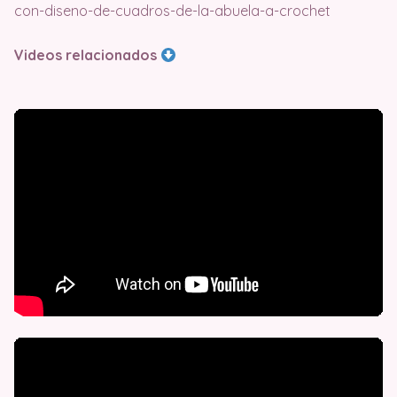
con-diseno-de-cuadros-de-la-abuela-a-crochet
Videos relacionados