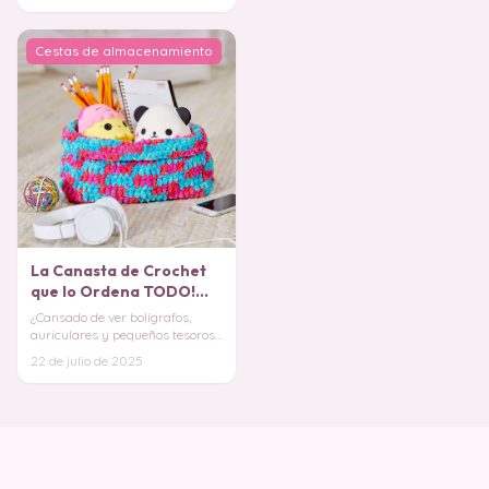
Cestas de almacenamiento
La Canasta de Crochet
que lo Ordena TODO!
Patrón Gratis
¿Cansado de ver bolígrafos,
auriculares y pequeños tesoros
esparcidos por todas partes? ¡La
22 de julio de 2025
solución