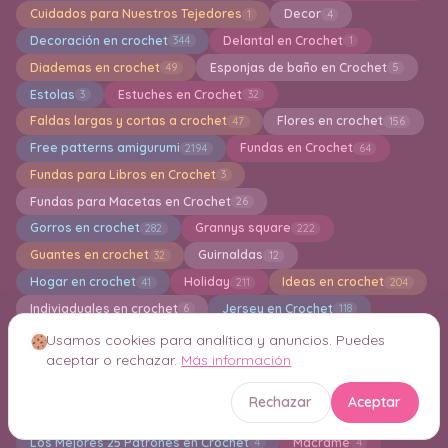
Cuidados para Nuestros Tejedores
Decor
1
4
Decoración en crochet
Delantal en Crochet
344
1
Diademas en crochet
Esponjas de baño en Crochet
49
5
Estolas
Estuches en Crochet
3
32
Faldas largas y cortas a crochet
Flores en crochet
47
156
Free patterns amigurumi
Fundas en Crochet
2194
64
Fundas para Libros en Crochet
3
Fundas para Macetas en Crochet
26
Gorros en crochet
Grannys square
282
222
Guantes en crochet
Guirnaldas
32
12
Hogar en crochet
Holiday
Ideas en crochet
41
211
204
Indiviaduales en crochet
Jersey en Crochet
6
118
Juegos de Baño
Jumper
Kimonos
12
10
5
Usamos cookies para analítica y anuncios. Puedes
aceptar o rechazar.
Más información
Knitting
Lazos en Crochet
1
2
Limpiadoras de maquillaje en crochet
4
Rechazar
Aceptar
Llaveros Amigurumis
13
Los Mejores 25 Patrones en Crochet
Macrame
4
4