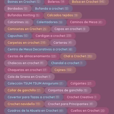
Boinas en Crochet
Boleros
Bolsa en Crochet
12
14
845
Bordados
Bufanda a crochet
12
32
Bufandas Knitting
Calcados tejidos
15
19
Calcetines
Calentadores
Caminos de Mesa
46
16
41
Camisetas en Crochet
Capas en crochet
25
9
Capuchas
Cardigan a crochet
50
233
Carpetas en crochet
Carteras
293
41
Centro de Mesa Decorativos a crochet
48
Cestas de almacenamiento
Chal a Crochet
123
330
Chalecos en crochet
Chandal a crochet
81
1
Chaquetas en crochet
Cojines
69
102
Cola de Sirena en Crochet
1
Colección TSUM TSUM Amigurumi
Colgantes
17
27
Collar de ganchillo
Conjuntos de ganchillo
17
15
Covertor para Tazas a crochet
Crochet Creativo
33
1
Crochet navideño
Crochet para Principantes
113
41
Cuadros de la Abuela en Crochet
Cuellos en Crochet
49
20