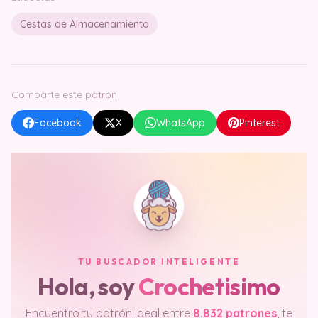
Cestas de Almacenamiento
Comparte este patrón
Facebook
X
WhatsApp
Pinterest
TU BUSCADOR INTELIGENTE
Hola, soy
Crochetisimo
Encuentro tu patrón ideal entre
8.832 patrones
, te