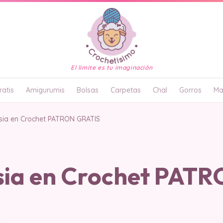
El límite es tu imaginación
atis
Amigurumis
Bolsas
Carpetas
Chal
Gorros
Ma
sia en Crochet PATRON GRATIS
sia en Crochet PAT