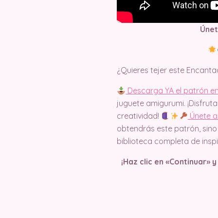
Únet
¿Quieres tejer este Encanta
Descarga YA el patrón en
juguete amigurumi. ¡Disfruta
creatividad!
Únete a
obtendrás este patrón, sino
biblioteca completa de inspi
¡Haz clic en «Continuar» 