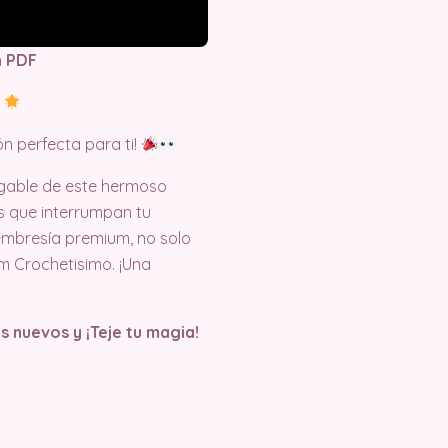
n PDF
!
n perfecta para ti!
gable de este hermoso
os que interrumpan tu
embresía premium, no solo
m Crochetisimo. ¡Una
s nuevos y ¡Teje tu magia!