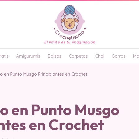
El límite es tu imaginación
atis
Amigurumis
Bolsas
Carpetas
Chal
Gorros
Ma
ro en Punto Musgo Principiantes en Crochet
ro en Punto Musgo
ntes en Crochet