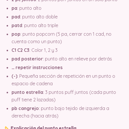
pa
: punto alto
pad
: punto alto doble
patd
: punto alto triple
pop
: punto popcorn (5 pa, cerrar con 1 cad, no
cuenta como un punto)
C1 C2 C3
: Color 1, 2 y 3
pad posterior
: punto alto en relieve por detrás
…
repetir instrucciones
(-)
: Pequeña sección de repetición en un punto o
espacio de cadena
punto estrella
: 3 puntos puff juntos (cada punto
puff tiene 2 lazadas)
pb cangrejo
: punto bajo tejido de izquierda a
derecha (hacia atrás)
Explicación del punto estrella