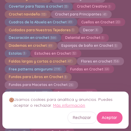
Covertor para Tazas a crochet
Crochet Creativo
33
1
Crochet navideño
Crochet para Principantes
113
41
Cuadros de la Abuela en Crochet
Cuellos en Crochet
49
20
Cuidados para Nuestros Tejedores
Decor
1
4
Decoración en crochet
Delantal en Crochet
344
1
Diademas en crochet
Esponjas de baño en Crochet
49
5
Estolas
Estuches en Crochet
3
32
Faldas largas y cortas a crochet
Flores en crochet
47
156
Free patterns amigurumi
Fundas en Crochet
2195
64
Fundas para Libros en Crochet
3
Fundas para Macetas en Crochet
26
Gorros en crochet
Grannys square
282
222
Usamos cookies para analítica y anuncios. Puedes
Guantes en crochet
Guirnaldas
32
12
aceptar o rechazar.
Más información
Hogar en crochet
Holiday
Ideas en crochet
41
211
204
Indiviaduales en crochet
Jersey en Crochet
6
118
Rechazar
Aceptar
Juegos de Baño
Jumper
Kimonos
12
10
5