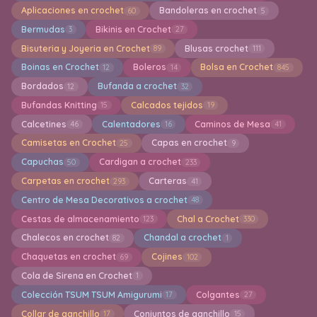
Aplicaciones en crochet
Bandoleras en crochet
60
5
Bermudas
Bikinis en Crochet
3
27
Bisuteria y Joyeria en Crochet
Blusas crochet
89
111
Boinas en Crochet
Boleros
Bolsa en Crochet
12
14
845
Bordados
Bufanda a crochet
12
32
Bufandas Knitting
Calcados tejidos
15
19
Calcetines
Calentadores
Caminos de Mesa
46
16
41
Camisetas en Crochet
Capas en crochet
25
9
Capuchas
Cardigan a crochet
50
233
Carpetas en crochet
Carteras
293
41
Centro de Mesa Decorativos a crochet
48
Cestas de almacenamiento
Chal a Crochet
123
330
Chalecos en crochet
Chandal a crochet
82
1
Chaquetas en crochet
Cojines
69
102
Cola de Sirena en Crochet
1
Colección TSUM TSUM Amigurumi
Colgantes
17
27
Collar de ganchillo
Conjuntos de ganchillo
17
15