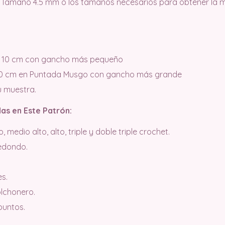
Tamaño 4.5 mm o los tamaños necesarios para obtener la 
s = 10 cm con gancho más pequeño
= 10 cm en Puntada Musgo con gancho más grande
u muestra.
as en Este Patrón:
medio alto, alto, triple y doble triple crochet.
edondo.
s.
lchonero.
puntos.