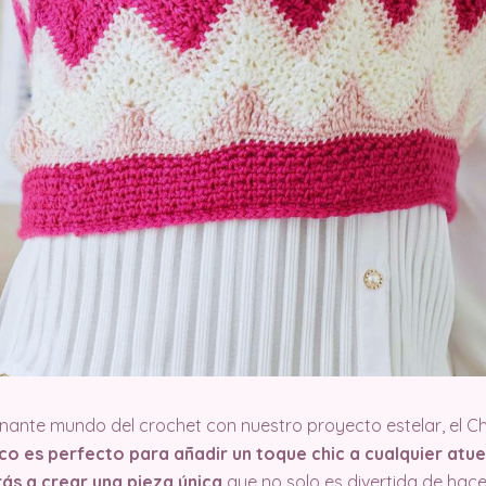
nante mundo del crochet con nuestro proyecto estelar, el Ch
 es perfecto para añadir un toque chic a cualquier atuen
rás a crear una pieza única
que no solo es divertida de hace