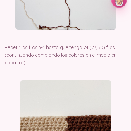
Repetir las filas 3-4 hasta que tenga 24 (27, 30) filas
(continuando cambiando los colores en el medio en
cada fila).