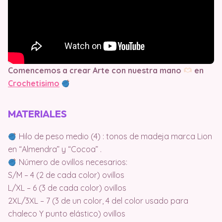
Comencemos a crear Arte con nuestra mano
en
Crochetisimo
MATERIALES
Hilo de peso medio (4) : tonos de madeja marca Lion
en “Almendra” y “Cocoa” .
Número de ovillos necesarios:
S/M – 4 (2 de cada color) ovillos
L/XL – 6 (3 de cada color) ovillos
2XL/3XL – 7 (3 de un color, 4 del color usado para
chaleco Y punto elástico) ovillos