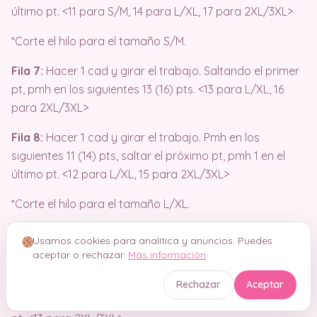
último pt. <11 para S/M, 14 para L/XL, 17 para 2XL/3XL>
*Corte el hilo para el tamaño S/M.
Fila 7:
Hacer 1 cad y girar el trabajo. Saltando el primer
pt, pmh en los siguientes 13 (16) pts. <13 para L/XL, 16
para 2XL/3XL>
Fila 8:
Hacer 1 cad y girar el trabajo. Pmh en los
siguientes 11 (14) pts, saltar el próximo pt, pmh 1 en el
último pt. <12 para L/XL, 15 para 2XL/3XL>
*Corte el hilo para el tamaño L/XL.
Fila 9:
Hacer 1 cad y girar el trabajo. Saltando el primer
Usamos cookies para analítica y anuncios. Puedes
pt, pmh en los siguientes 14 pts. <14 para 2XL/3XL>
aceptar o rechazar.
Más información
Fila 10:
Hacer 1 cad y girar el trabajo. Pmh en los
Rechazar
Aceptar
siguientes 12 pts, saltar el próximo pt, pmh 1 en el último