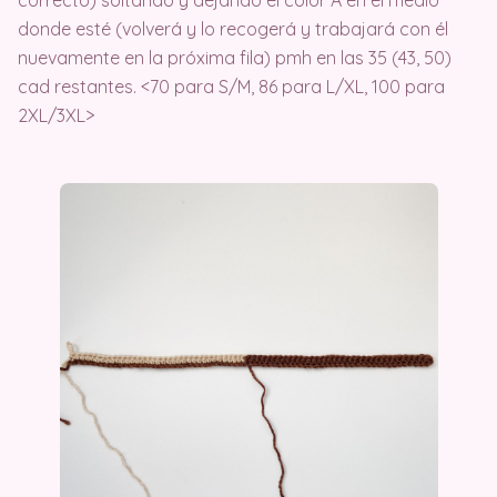
correcto) soltando y dejando el color A en el medio
donde esté (volverá y lo recogerá y trabajará con él
nuevamente en la próxima fila) pmh en las 35 (43, 50)
cad restantes. <70 para S/M, 86 para L/XL, 100 para
2XL/3XL>