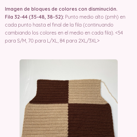
Imagen de bloques de colores con disminución.
Fila 32-44 (35-48, 38-52):
Punto medio alto (pmh) en
cada punto hasta el final de la fila (continuando
cambiando los colores en el medio en cada fila). <54
para S/M, 70 para L/XL, 84 para 2XL/3XL>