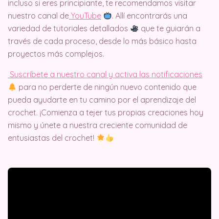
incluso si eres principiante, te recomendamos visitar
nuestro canal de
Y
ouTube
. Allí encontrarás una
variedad de tutoriales detallados
que te guiarán a
través de cada proceso, desde lo más básico hasta
proyectos más complejos.
Suscríbete a nuestro canal y activa las notificaciones
para no perderte de ningún nuevo contenido que
pueda ayudarte en tu camino por el aprendizaje del
crochet. ¡Comienza a tejer tus propias creaciones hoy
mismo y únete a nuestra creciente comunidad de
entusiastas del crochet!