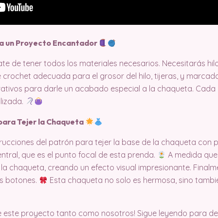
ra un Proyecto Encantador
e de tener todos los materiales necesarios. Necesitarás hi
e crochet adecuada para el grosor del hilo, tijeras, y marca
rativos para darle un acabado especial a la chaqueta. Cada 
lizada.
para Tejer la Chaqueta
rucciones del patrón para tejer la base de la chaqueta con p
central, que es el punto focal de esta prenda.
A medida que 
 la chaqueta, creando un efecto visual impresionante. Final
os botones.
Esta chaqueta no solo es hermosa, sino tambi
e este proyecto tanto como nosotros! Sigue leyendo para de