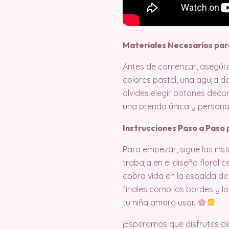
Materiales Necesarios pa
Antes de comenzar, asegúrat
colores pastel, una aguja d
olvides elegir botones deco
una prenda única y persona
Instrucciones Paso a Paso 
Para empezar, sigue las inst
trabaja en el diseño floral 
cobra vida en la espalda de
finales como los bordes y l
tu niña amará usar.
¡Esperamos que disfrutes d