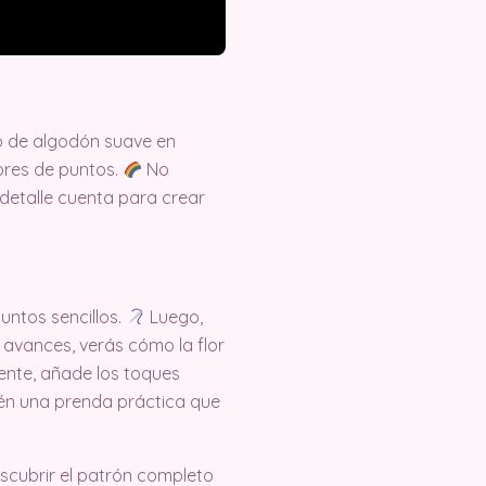
lo de algodón suave en
dores de puntos.
No
detalle cuenta para crear
untos sencillos.
Luego,
avances, verás cómo la flor
mente, añade los toques
én una prenda práctica que
scubrir el patrón completo