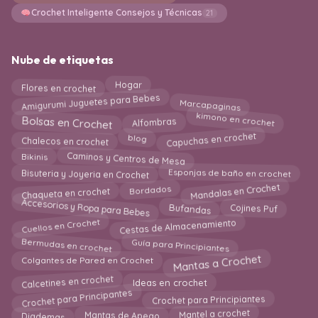
Crochet Inteligente Consejos y Técnicas
21
Nube de etiquetas
Flores en crochet
Hogar
Amigurumi Juguetes para Bebes
Marcapaginas
kimono en crochet
Alfombras
Bolsas en Crochet
Capuchas en crochet
blog
Chalecos en crochet
Caminos y Centros de Mesa
Bikinis
Esponjas de baño en crochet
Bisuteria y Joyeria en Crochet
Mandalas en Crochet
Chaqueta en crochet
Bordados
Accesorios y Ropa para Bebes
Cojines Puf
Bufandas
Cestas de Almacenamiento
Cuellos en Crochet
Bermudas en crochet
Guía para Principiantes
Mantas a Crochet
Colgantes de Pared en Crochet
Calcetines en crochet
Ideas en crochet
Crochet para Principantes
Crochet para Principiantes
Diademas
Mantel a crochet
Mantas de Apego