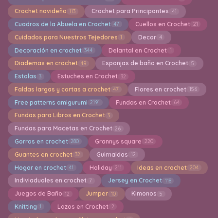
Crochet navideño
Crochet para Principantes
113
41
Cuadros de la Abuela en Crochet
Cuellos en Crochet
47
21
Cuidados para Nuestros Tejedores
Decor
1
4
Decoración en crochet
Delantal en Crochet
344
1
Diademas en crochet
Esponjas de baño en Crochet
49
5
Estolas
Estuches en Crochet
3
32
Faldas largas y cortas a crochet
Flores en crochet
47
156
Free patterns amigurumi
Fundas en Crochet
2191
64
Fundas para Libros en Crochet
3
Fundas para Macetas en Crochet
26
Gorros en crochet
Grannys square
280
220
Guantes en crochet
Guirnaldas
32
12
Hogar en crochet
Holiday
Ideas en crochet
41
211
204
Indiviaduales en crochet
Jersey en Crochet
7
118
Juegos de Baño
Jumper
Kimonos
12
10
5
Knitting
Lazos en Crochet
1
2