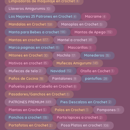
Limpiadoras de maquillaje en crochet
4
Llaveros Amigurumis
10
Los Mejores 25 Patrones en Crochet
Macrame
4
4
Mandalas en Crochet
Manoplas en Crochet
158
5
Manta para Bebes a crochet
Mantas de Apego
190
112
Mantas en crochet
Mantel a crochet
877
41
Marca paginas en crochet
Mascarillas
11
1
Mitones en Crochet
Mochila
Monederos
30
17
35
Motivos en crochet
Muñecas Amigurumi
85
143
Muñecas de tela
Navidad
Otoño en Cochet
2
112
1
Paños de Cocina
Pantalones
pantuflas
78
9
28
Pañuelos para el Cabello en Crochet
8
Pasadores/Ganchos en Crochet
1
PATRONES PREMIUM
Pies Descalzos en Crochet
449
2
Plantas en Crochet
Polos en Crochet
Pompones
5
1
1
Ponchos a crochet
Porta lapices a crochet
135
2
Portafotos en Crochet
Posa Platos en crochet
2
106