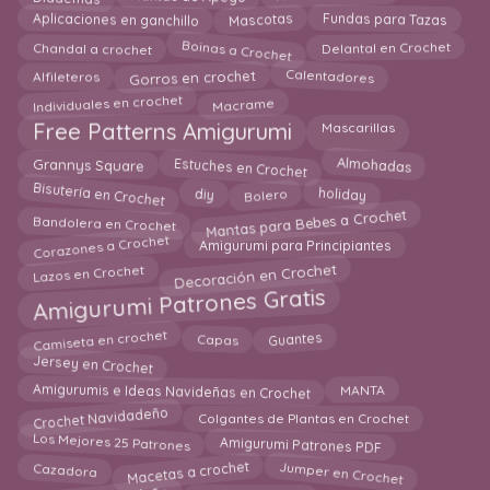
Mascotas
Fundas para Tazas
Aplicaciones en ganchillo
Boinas a Crochet
Delantal en Crochet
Chandal a crochet
Calentadores
Alfileteros
Gorros en crochet
Macrame
Individuales en crochet
Free Patterns Amigurumi
Mascarillas
Estuches en Crochet
Almohadas
Grannys Square
Bisutería en Crochet
Bolero
holiday
diy
Mantas para Bebes a Crochet
Bandolera en Crochet
Corazones a Crochet
Amigurumi para Principiantes
Decoración en Crochet
Lazos en Crochet
Amigurumi Patrones Gratis
Camiseta en crochet
Capas
Guantes
Jersey en Crochet
Amigurumis e Ideas Navideñas en Crochet
MANTA
Crochet Navidadeño
Colgantes de Plantas en Crochet
Amigurumi Patrones PDF
Los Mejores 25 Patrones
Macetas a crochet
Jumper en Crochet
Cazadora