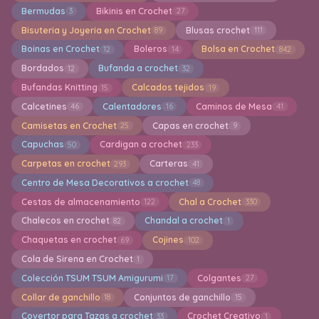
Bermudas
Bikinis en Crochet
3
27
Bisuteria y Joyeria en Crochet
Blusas crochet
89
111
Boinas en Crochet
Boleros
Bolsa en Crochet
12
14
842
Bordados
Bufanda a crochet
12
32
Bufandas Knitting
Calcados tejidos
15
19
Calcetines
Calentadores
Caminos de Mesa
46
16
41
Camisetas en Crochet
Capas en crochet
25
9
Capuchas
Cardigan a crochet
50
233
Carpetas en crochet
Carteras
293
41
Centro de Mesa Decorativos a crochet
48
Cestas de almacenamiento
Chal a Crochet
122
330
Chalecos en crochet
Chandal a crochet
82
1
Chaquetas en crochet
Cojines
69
102
Cola de Sirena en Crochet
1
Colección TSUM TSUM Amigurumi
Colgantes
17
27
Collar de ganchillo
Conjuntos de ganchillo
18
15
Covertor para Tazas a crochet
Crochet Creativo
33
1