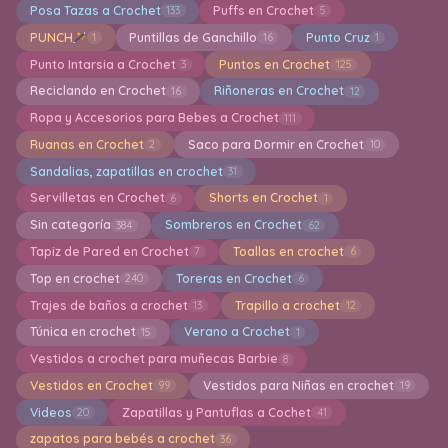
Posa Tazas a Crochet
Puffs en Crochet
133
5
PUNCH
Puntillas de Ganchillo
Punto Cruz
1
16
1
Punto Intarsia a Crochet
Puntos en Crochet
3
125
Reciclando en Crochet
Riñoneras en Crochet
16
12
Ropa y Accesorios para Bebes a Crochet
111
Ruanas en Crochet
Saco para Dormir en Crochet
2
10
Sandalias, zapatillas en crochet
31
Servilletas en Crochet
Shorts en Crochet
6
1
Sin categoría
Sombreros en Crochet
384
62
Tapiz de Pared en Crochet
Toallas en crochet
7
6
Top en crochet
Toreras en Crochet
240
6
Trajes de baños a crochet
Trapillo a crochet
13
12
Túnica en crochet
Verano a Crochet
15
1
Vestidos a crochet para muñecas Barbie
8
Vestidos en Crochet
Vestidos para Niñas en crochet
99
19
Videos
Zapatillas y Pantuflas a Cochet
20
41
zapatos para bebés a crochet
36