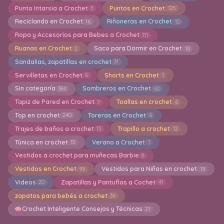
Punto Intarsia a Crochet
Puntos en Crochet
3
125
Reciclando en Crochet
Riñoneras en Crochet
16
12
Ropa y Accesorios para Bebes a Crochet
111
Ruanas en Crochet
Saco para Dormir en Crochet
2
10
Sandalias, zapatillas en crochet
31
Servilletas en Crochet
Shorts en Crochet
6
1
Sin categoría
Sombreros en Crochet
384
62
Tapiz de Pared en Crochet
Toallas en crochet
7
6
Top en crochet
Toreras en Crochet
240
6
Trajes de baños a crochet
Trapillo a crochet
13
12
Túnica en crochet
Verano a Crochet
15
1
Vestidos a crochet para muñecas Barbie
8
Vestidos en Crochet
Vestidos para Niñas en crochet
99
19
Videos
Zapatillas y Pantuflas a Cochet
20
41
zapatos para bebés a crochet
36
Crochet Inteligente Consejos y Técnicas
21