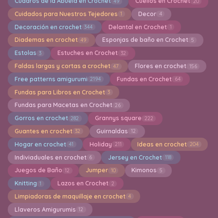
Cuadros de la Abuela en Crochet
Cuellos en Crochet
49
20
Cuidados para Nuestros Tejedores
Decor
1
4
Decoración en crochet
Delantal en Crochet
344
1
Diademas en crochet
Esponjas de baño en Crochet
49
5
Estolas
Estuches en Crochet
3
32
Faldas largas y cortas a crochet
Flores en crochet
47
156
Free patterns amigurumi
Fundas en Crochet
2194
64
Fundas para Libros en Crochet
3
Fundas para Macetas en Crochet
26
Gorros en crochet
Grannys square
282
222
Guantes en crochet
Guirnaldas
32
12
Hogar en crochet
Holiday
Ideas en crochet
41
211
204
Indiviaduales en crochet
Jersey en Crochet
6
118
Juegos de Baño
Jumper
Kimonos
12
10
5
Knitting
Lazos en Crochet
1
2
Limpiadoras de maquillaje en crochet
4
Llaveros Amigurumis
12