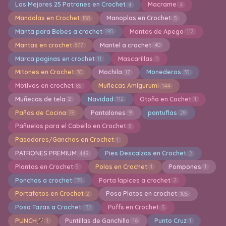
Los Mejores 25 Patrones en Crochet
Macrame
4
4
Mandalas en Crochet
Manoplas en Crochet
158
5
Manta para Bebes a crochet
Mantas de Apego
190
112
Mantas en crochet
Mantel a crochet
877
40
Marca paginas en crochet
Mascarillas
11
1
Mitones en Crochet
Mochila
Monederos
30
17
35
Motivos en crochet
Muñecas Amigurumi
85
144
Muñecas de tela
Navidad
Otoño en Cochet
2
112
1
Paños de Cocina
Pantalones
pantuflas
78
9
28
Pañuelos para el Cabello en Crochet
8
Pasadores/Ganchos en Crochet
1
PATRONES PREMIUM
Pies Descalzos en Crochet
449
2
Plantas en Crochet
Polos en Crochet
Pompones
5
1
1
Ponchos a crochet
Porta lapices a crochet
135
2
Portafotos en Crochet
Posa Platos en crochet
2
105
Posa Tazas a Crochet
Puffs en Crochet
132
5
PUNCH
Puntillas de Ganchillo
Punto Cruz
1
16
1