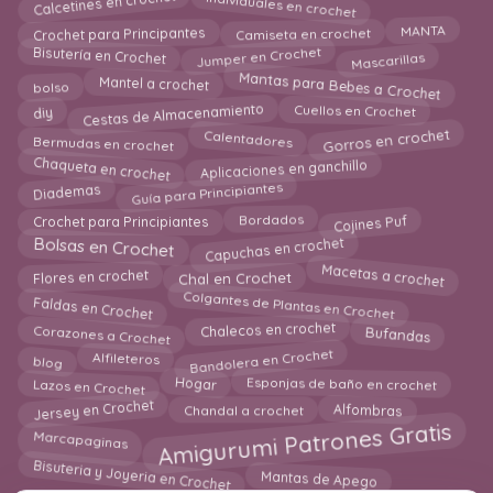
Calcetines en crochet
Individuales en crochet
MANTA
Crochet para Principantes
Camiseta en crochet
Bisutería en Crochet
Jumper en Crochet
Mascarillas
Mantas para Bebes a Crochet
Mantel a crochet
bolso
Cestas de Almacenamiento
Cuellos en Crochet
diy
Gorros en crochet
Calentadores
Bermudas en crochet
Chaqueta en crochet
Aplicaciones en ganchillo
Guía para Principiantes
Diademas
Bordados
Cojines Puf
Crochet para Principiantes
Capuchas en crochet
Bolsas en Crochet
Macetas a crochet
Chal en Crochet
Flores en crochet
Colgantes de Plantas en Crochet
Faldas en Crochet
Bufandas
Corazones a Crochet
Chalecos en crochet
Bandolera en Crochet
blog
Alfileteros
Lazos en Crochet
Esponjas de baño en crochet
Hogar
Jersey en Crochet
Alfombras
Chandal a crochet
Amigurumi Patrones Gratis
Marcapaginas
Bisuteria y Joyeria en Crochet
Mantas de Apego