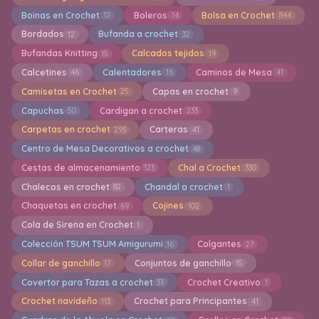
Boinas en Crochet
Boleros
Bolsa en Crochet
12
14
844
Bordados
Bufanda a crochet
12
32
Bufandas Knitting
Calcados tejidos
15
19
Calcetines
Calentadores
Caminos de Mesa
46
16
41
Camisetas en Crochet
Capas en crochet
25
9
Capuchas
Cardigan a crochet
50
233
Carpetas en crochet
Carteras
293
41
Centro de Mesa Decorativos a crochet
48
Cestas de almacenamiento
Chal a Crochet
123
330
Chalecos en crochet
Chandal a crochet
82
1
Chaquetas en crochet
Cojines
69
102
Cola de Sirena en Crochet
1
Colección TSUM TSUM Amigurumi
Colgantes
16
27
Collar de ganchillo
Conjuntos de ganchillo
17
15
Covertor para Tazas a crochet
Crochet Creativo
33
1
Crochet navideño
Crochet para Principantes
113
41