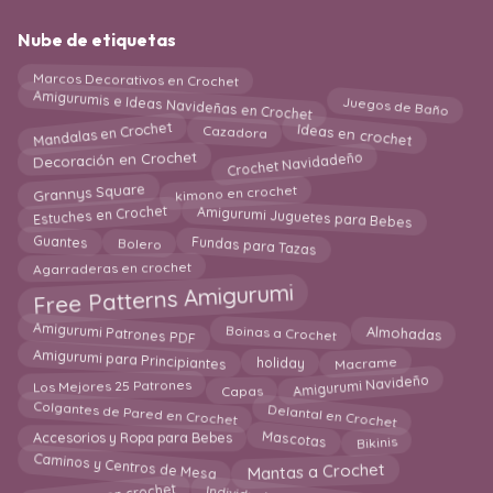
Nube de etiquetas
Marcos Decorativos en Crochet
Amigurumis e Ideas Navideñas en Crochet
Juegos de Baño
Mandalas en Crochet
Cazadora
Ideas en crochet
Crochet Navidadeño
Decoración en Crochet
kimono en crochet
Grannys Square
Amigurumi Juguetes para Bebes
Estuches en Crochet
Fundas para Tazas
Guantes
Bolero
Agarraderas en crochet
Free Patterns Amigurumi
Amigurumi Patrones PDF
Boinas a Crochet
Almohadas
Amigurumi para Principiantes
Macrame
holiday
Amigurumi Navideño
Los Mejores 25 Patrones
Capas
Delantal en Crochet
Colgantes de Pared en Crochet
Bikinis
Mascotas
Accesorios y Ropa para Bebes
Caminos y Centros de Mesa
Mantas a Crochet