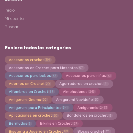
Inicio
Mi cuenta
Buscar
Explora todas las categorías
Accesorios crochet
319
Accesorios en Crochet para Mascotas
57
Accesorios para bebes
Accesorios para niñas
62
61
Adornos en Crochet
Agarraderas en crochet
20
21
Alfombras en Crochet
Almohadones
99
248
Amigurumi Gnomo
Amigurumi Navideño
20
80
Amigurumi para Principiantes
Amigurumis
541
2493
Aplicaciones en crochet
Bandoleras en crochet
60
5
Bermudas
Bikinis en Crochet
3
27
Bisuteria y Joyeria en Crochet
Blusas crochet
89
111