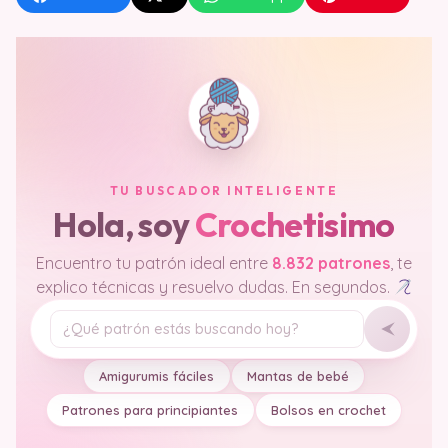
TU BUSCADOR INTELIGENTE
Hola, soy
Crochetisimo
Encuentro tu patrón ideal entre
8.832 patrones
, te
explico técnicas y resuelvo dudas. En segundos.
Tu pregunta
Amigurumis fáciles
Mantas de bebé
Patrones para principiantes
Bolsos en crochet