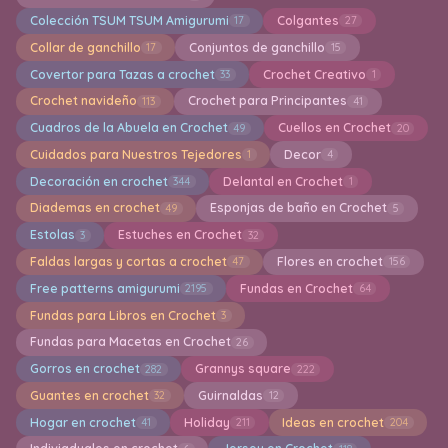
Colección TSUM TSUM Amigurumi
Colgantes
17
27
Collar de ganchillo
Conjuntos de ganchillo
17
15
Covertor para Tazas a crochet
Crochet Creativo
33
1
Crochet navideño
Crochet para Principantes
113
41
Cuadros de la Abuela en Crochet
Cuellos en Crochet
49
20
Cuidados para Nuestros Tejedores
Decor
1
4
Decoración en crochet
Delantal en Crochet
344
1
Diademas en crochet
Esponjas de baño en Crochet
49
5
Estolas
Estuches en Crochet
3
32
Faldas largas y cortas a crochet
Flores en crochet
47
156
Free patterns amigurumi
Fundas en Crochet
2195
64
Fundas para Libros en Crochet
3
Fundas para Macetas en Crochet
26
Gorros en crochet
Grannys square
282
222
Guantes en crochet
Guirnaldas
32
12
Hogar en crochet
Holiday
Ideas en crochet
41
211
204