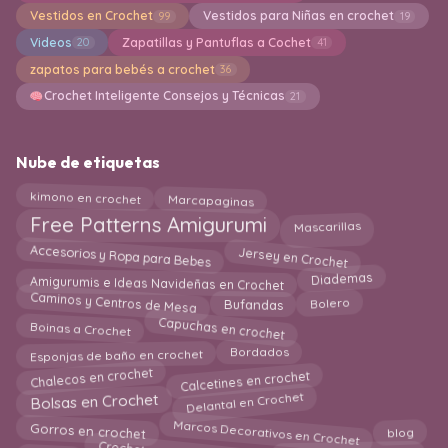
Vestidos en Crochet
Vestidos para Niñas en crochet
99
19
Videos
Zapatillas y Pantuflas a Cochet
20
41
zapatos para bebés a crochet
36
Crochet Inteligente Consejos y Técnicas
21
Nube de etiquetas
kimono en crochet
Marcapaginas
Mascarillas
Free Patterns Amigurumi
Jersey en Crochet
Accesorios y Ropa para Bebes
Diademas
Amigurumis e Ideas Navideñas en Crochet
Caminos y Centros de Mesa
Bolero
Bufandas
Capuchas en crochet
Boinas a Crochet
Esponjas de baño en crochet
Bordados
Chalecos en crochet
Calcetines en crochet
Delantal en Crochet
Bolsas en Crochet
Marcos Decorativos en Crochet
Gorros en crochet
blog