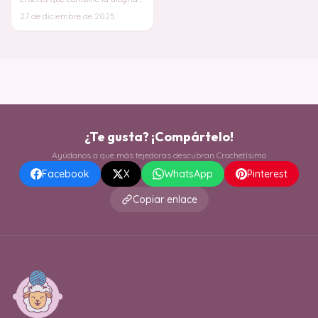
del verano con un diseño
27 de diciembre de 2025
sofisticado?
¿Te gusta? ¡Compártelo!
Ayúdanos a que más tejedoras descubran Crochetísimo
Facebook
X
WhatsApp
Pinterest
Copiar enlace