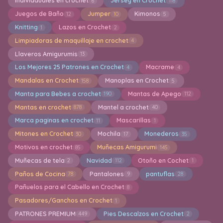
Indiviaduales en crochet
Jersey en Crochet
6
118
Juegos de Baño
Jumper
Kimonos
12
10
5
Knitting
Lazos en Crochet
1
2
Limpiadoras de maquillaje en crochet
4
Llaveros Amigurumis
13
Los Mejores 25 Patrones en Crochet
Macrame
4
4
Mandalas en Crochet
Manoplas en Crochet
158
5
Manta para Bebes a crochet
Mantas de Apego
190
112
Mantas en crochet
Mantel a crochet
878
40
Marca paginas en crochet
Mascarillas
11
1
Mitones en Crochet
Mochila
Monederos
30
17
35
Motivos en crochet
Muñecas Amigurumi
85
145
Muñecas de tela
Navidad
Otoño en Cochet
2
112
1
Paños de Cocina
Pantalones
pantuflas
78
9
28
Pañuelos para el Cabello en Crochet
8
Pasadores/Ganchos en Crochet
1
PATRONES PREMIUM
Pies Descalzos en Crochet
449
2