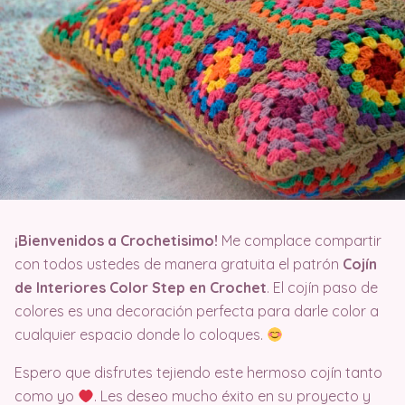
¡Bienvenidos a Crochetisimo!
Me complace compartir
con todos ustedes de manera gratuita el patrón
Cojín
de Interiores Color Step en Crochet
. El cojín paso de
colores es una decoración perfecta para darle color a
cualquier espacio donde lo coloques.
Espero que disfrutes tejiendo este hermoso cojín tanto
como yo
. Les deseo mucho éxito en su proyecto y