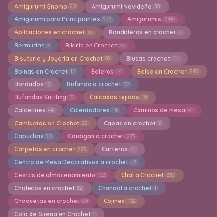
Amigurumi Gnomo
Amigurumi Navideño
20
80
Amigurumi para Principiantes
Amigurumis
542
2494
Aplicaciones en crochet
Bandoleras en crochet
60
5
Bermudas
Bikinis en Crochet
3
27
Bisuteria y Joyeria en Crochet
Blusas crochet
89
111
Boinas en Crochet
Boleros
Bolsa en Crochet
12
14
845
Bordados
Bufanda a crochet
12
32
Bufandas Knitting
Calcados tejidos
15
19
Calcetines
Calentadores
Caminos de Mesa
46
16
41
Camisetas en Crochet
Capas en crochet
25
9
Capuchas
Cardigan a crochet
50
233
Carpetas en crochet
Carteras
293
41
Centro de Mesa Decorativos a crochet
48
Cestas de almacenamiento
Chal a Crochet
123
330
Chalecos en crochet
Chandal a crochet
82
1
Chaquetas en crochet
Cojines
69
102
Cola de Sirena en Crochet
1