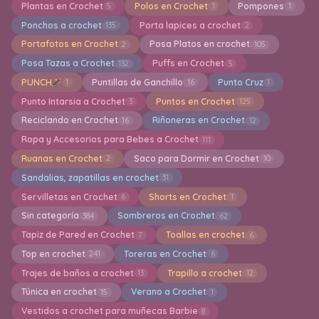
Plantas en Crochet
Polos en Crochet
Pompones
5
1
1
Ponchos a crochet
Porta lapices a crochet
135
2
Portafotos en Crochet
Posa Platos en crochet
2
105
Posa Tazas a Crochet
Puffs en Crochet
132
5
PUNCH
Puntillas de Ganchillo
Punto Cruz
1
16
1
Punto Intarsia a Crochet
Puntos en Crochet
3
125
Reciclando en Crochet
Riñoneras en Crochet
16
12
Ropa y Accesorios para Bebes a Crochet
111
Ruanas en Crochet
Saco para Dormir en Crochet
2
10
Sandalias, zapatillas en crochet
31
Servilletas en Crochet
Shorts en Crochet
6
1
Sin categoría
Sombreros en Crochet
384
62
Tapiz de Pared en Crochet
Toallas en crochet
7
6
Top en crochet
Toreras en Crochet
241
6
Trajes de baños a crochet
Trapillo a crochet
13
12
Túnica en crochet
Verano a Crochet
15
1
Vestidos a crochet para muñecas Barbie
8