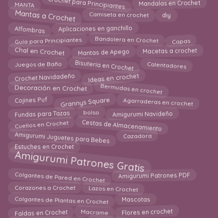
Crochet para Principiantes
Mandalas en Crochet
MANTA
Mantas a Crochet
Camiseta en crochet
diy
Alfombras
Aplicaciones en ganchillo
Guía para Principiantes
Bandolera en Crochet
Capas
Chal en Crochet
Macetas a crochet
Mantas de Apego
Bisutería en Crochet
Juegos de Baño
Calentadores
Crochet Navidadeño
Ideas en crochet
Bermudas en crochet
Decoración en Crochet
Agarraderas en crochet
Grannys Square
Cojines Puf
Fundas para Tazas
Amigurumi Navideño
bolso
Cuellos en Crochet
Cestas de Almacenamiento
Amigurumi Juguetes para Bebes
Cazadora
Estuches en Crochet
Amigurumi Patrones Gratis
Colgantes de Pared en Crochet
Amigurumi Patrones PDF
Lazos en Crochet
Corazones a Crochet
Colgantes de Plantas en Crochet
Mascotas
Faldas en Crochet
Flores en crochet
Macrame