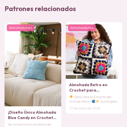
Patrones relacionados
Almohadones
Almohadones
Almohada Retro en
Crochet para
Principiantes PATRON
¡Descubre el Encanto del
GRATIS
Crochet Retro!
Sumérgete
en el maravilloso mundo del
27 de enero de 2026
crochet con nuest
¡Diseño Único Almohada
Blue Candy en Crochet
PATRÓN
Se convertirá en el centro de