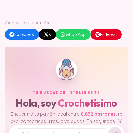
Comparte este patrón
Facebook
X
WhatsApp
Pinterest
TU BUSCADOR INTELIGENTE
Hola, soy
Crochetisimo
Encuentro tu patrón ideal entre
8.832 patrones
, te
explico técnicas y resuelvo dudas. En segundos.