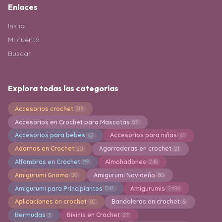
Enlaces
Inicio
Mi cuenta
Buscar
Explora todas las categorías
Accesorios crochet
319
Accesorios en Crochet para Mascotas
57
Accesorios para bebes
Accesorios para niñas
62
61
Adornos en Crochet
Agarraderas en crochet
20
21
Alfombras en Crochet
Almohadones
99
248
Amigurumi Gnomo
Amigurumi Navideño
20
80
Amigurumi para Principiantes
Amigurumis
542
2494
Aplicaciones en crochet
Bandoleras en crochet
60
5
Bermudas
Bikinis en Crochet
3
27