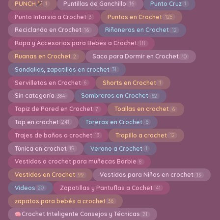
PUNCH
Puntillas de Ganchillo
Punto Cruz
1
16
1
Punto Intarsia a Crochet
Puntos en Crochet
3
125
Reciclando en Crochet
Riñoneras en Crochet
16
12
Ropa y Accesorios para Bebes a Crochet
111
Ruanas en Crochet
Saco para Dormir en Crochet
2
10
Sandalias, zapatillas en crochet
31
Servilletas en Crochet
Shorts en Crochet
6
1
Sin categoría
Sombreros en Crochet
384
62
Tapiz de Pared en Crochet
Toallas en crochet
7
6
Top en crochet
Toreras en Crochet
241
6
Trajes de baños a crochet
Trapillo a crochet
13
12
Túnica en crochet
Verano a Crochet
15
1
Vestidos a crochet para muñecas Barbie
8
Vestidos en Crochet
Vestidos para Niñas en crochet
99
19
Videos
Zapatillas y Pantuflas a Cochet
20
41
zapatos para bebés a crochet
36
Crochet Inteligente Consejos y Técnicas
21