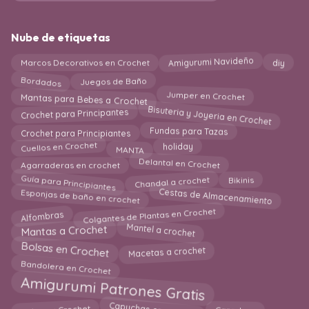
Nube de etiquetas
Amigurumi Navideño
diy
Marcos Decorativos en Crochet
Bordados
Juegos de Baño
Mantas para Bebes a Crochet
Jumper en Crochet
Bisuteria y Joyeria en Crochet
Crochet para Principantes
Fundas para Tazas
Crochet para Principiantes
Cuellos en Crochet
MANTA
holiday
Delantal en Crochet
Agarraderas en crochet
Guía para Principiantes
Bikinis
Chandal a crochet
Cestas de Almacenamiento
Esponjas de baño en crochet
Colgantes de Plantas en Crochet
Alfombras
Mantel a crochet
Mantas a Crochet
Bolsas en Crochet
Macetas a crochet
Bandolera en Crochet
Amigurumi Patrones Gratis
Boinas a Crochet
Cazadora