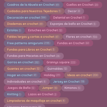
Cuadros de la Abuela en Crochet
Cuellos en Crochet
49
20
Cuidados para Nuestros Tejedores
Decor
1
4
Decoración en crochet
Delantal en Crochet
344
1
Diademas en crochet
Esponjas de baño en Crochet
49
5
Estolas
Estuches en Crochet
3
32
Faldas largas y cortas a crochet
Flores en crochet
47
156
Free patterns amigurumi
Fundas en Crochet
2195
64
Fundas para Libros en Crochet
3
Fundas para Macetas en Crochet
26
Gorros en crochet
Grannys square
282
222
Guantes en crochet
Guirnaldas
32
12
Hogar en crochet
Holiday
Ideas en crochet
41
211
204
Indiviaduales en crochet
Jersey en Crochet
6
118
Juegos de Baño
Jumper
Kimonos
12
10
5
Knitting
Lazos en Crochet
1
2
Limpiadoras de maquillaje en crochet
4