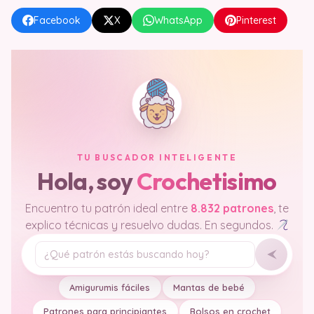
Facebook
X
WhatsApp
Pinterest
TU BUSCADOR INTELIGENTE
Hola, soy
Crochetisimo
Encuentro tu patrón ideal entre
8.832 patrones
, te
explico técnicas y resuelvo dudas. En segundos.
Tu pregunta
Amigurumis fáciles
Mantas de bebé
Patrones para principiantes
Bolsos en crochet