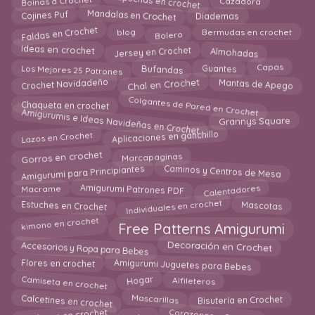
Capuchas en crochet
Mandalas en Crochet
Cojines Puf
Diademas
Faldas en Crochet
blog
Bermudas en crochet
Bolero
Jersey en Crochet
Almohadas
Ideas en crochet
Los Mejores 25 Patrones
Bufandas
Capas
Guantes
Crochet Navidadeño
Chal en Crochet
Mantas de Apego
Colgantes de Pared en Crochet
Chaqueta en crochet
Amigurumis e Ideas Navideñas en Crochet
Grannys Square
Lazos en Crochet
Aplicaciones en ganchillo
Gorros en crochet
Marcapaginas
Amigurumi para Principiantes
Caminos y Centros de Mesa
Calentadores
Amigurumi Patrones PDF
Macrame
Individuales en crochet
Estuches en Crochet
Mascotas
kimono en crochet
Free Patterns Amigurumi
Accesorios y Ropa para Bebes
Decoración en Crochet
Flores en crochet
Amigurumi Juguetes para Bebes
Camiseta en crochet
Hogar
Alfileteros
Calcetines en crochet
Mascarillas
Bisutería en Crochet
Corazones a Crochet
bolso