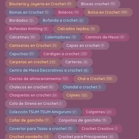
Bisuteria y Joyeria en Crochet
Blusas crochet
89
111
Boinas en Crochet
Boleros
Bolsa en Crochet
12
14
845
Bordados
Bufanda a crochet
12
32
Bufandas Knitting
Calcados tejidos
15
19
Calcetines
Calentadores
Caminos de Mesa
46
16
41
Camisetas en Crochet
Capas en crochet
25
9
Capuchas
Cardigan a crochet
50
233
Carpetas en crochet
Carteras
293
41
Centro de Mesa Decorativos a crochet
48
Cestas de almacenamiento
Chal a Crochet
123
330
Chalecos en crochet
Chandal a crochet
82
1
Chaquetas en crochet
Cojines
69
102
Cola de Sirena en Crochet
1
Colección TSUM TSUM Amigurumi
Colgantes
17
27
Collar de ganchillo
Conjuntos de ganchillo
17
15
Covertor para Tazas a crochet
Crochet Creativo
33
1
Crochet navideño
Crochet para Principantes
113
41