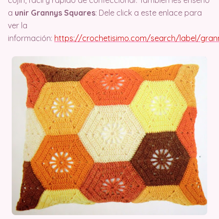
a
unir Grannys Squares
: Dele click a este enlace para
ver la
información:
https://crochetisimo.com/search/label/gran