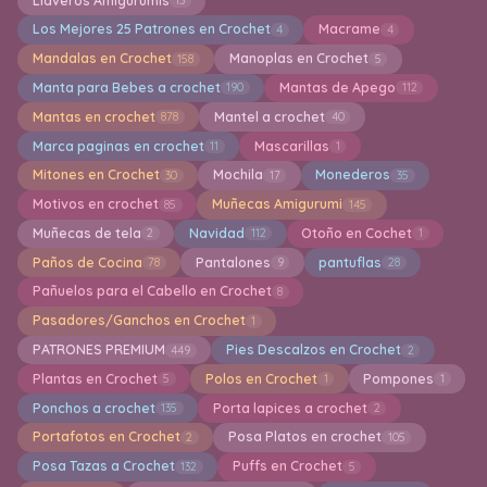
Llaveros Amigurumis
13
Los Mejores 25 Patrones en Crochet
Macrame
4
4
Mandalas en Crochet
Manoplas en Crochet
158
5
Manta para Bebes a crochet
Mantas de Apego
190
112
Mantas en crochet
Mantel a crochet
878
40
Marca paginas en crochet
Mascarillas
11
1
Mitones en Crochet
Mochila
Monederos
30
17
35
Motivos en crochet
Muñecas Amigurumi
85
145
Muñecas de tela
Navidad
Otoño en Cochet
2
112
1
Paños de Cocina
Pantalones
pantuflas
78
9
28
Pañuelos para el Cabello en Crochet
8
Pasadores/Ganchos en Crochet
1
PATRONES PREMIUM
Pies Descalzos en Crochet
449
2
Plantas en Crochet
Polos en Crochet
Pompones
5
1
1
Ponchos a crochet
Porta lapices a crochet
135
2
Portafotos en Crochet
Posa Platos en crochet
2
105
Posa Tazas a Crochet
Puffs en Crochet
132
5