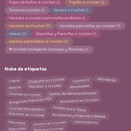
Trajes de baños a crochet
Trapillo a crochet
13
12
Túnica en crochet
Verano a Crochet
15
1
Vestidos a crochet para muñecas Barbie
8
Vestidos en Crochet
Vestidos para Niñas en crochet
99
19
Videos
Zapatillas y Pantuflas a Cochet
20
41
zapatos para bebés a crochet
36
Crochet Inteligente Consejos y Técnicas
21
Nube de etiquetas
Chaqueta en crochet
Alfombras
Capas
Cazadora
Almohadas
MANTA
Macetas a crochet
Chandal a crochet
Cestas de Almacenamiento
Amigurumi Patrones PDF
Bandolera en Crochet
Fundas para Tazas
Crochet Navidadeño
Accesorios y Ropa para Bebes
Estuches en Crochet
kimono en crochet
Macrame
Calentadores
Boinas a Crochet
Mascotas