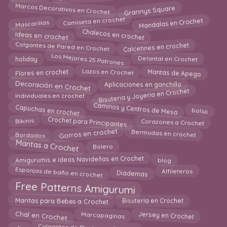
Grannys Square
Marcos Decorativos en Crochet
Mandalas en Crochet
Mascarillas
Camiseta en crochet
Chalecos en crochet
Ideas en crochet
Calcetines en crochet
Colgantes de Pared en Crochet
Los Mejores 25 Patrones
Delantal en Crochet
holiday
Flores en crochet
Lazos en Crochet
Mantas de Apego
Decoración en Crochet
Aplicaciones en ganchillo
Bisuteria y Joyeria en Crochet
Individuales en crochet
Capuchas en crochet
Caminos y Centros de Mesa
bolso
Crochet para Principantes
Bikinis
Corazones a Crochet
Bermudas en crochet
Gorros en crochet
Bordados
Mantas a Crochet
Bolero
Amigurumis e Ideas Navideñas en Crochet
blog
Esponjas de baño en crochet
Diademas
Alfileteros
Free Patterns Amigurumi
Mantas para Bebes a Crochet
Bisutería en Crochet
Chal en Crochet
Jersey en Crochet
Marcapaginas