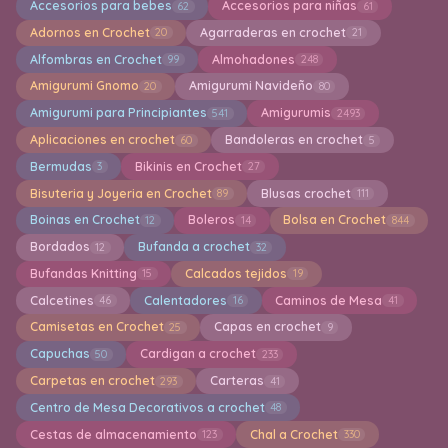
Accesorios para bebes
Accesorios para niñas
62
61
Adornos en Crochet
Agarraderas en crochet
20
21
Alfombras en Crochet
Almohadones
99
248
Amigurumi Gnomo
Amigurumi Navideño
20
80
Amigurumi para Principiantes
Amigurumis
541
2493
Aplicaciones en crochet
Bandoleras en crochet
60
5
Bermudas
Bikinis en Crochet
3
27
Bisuteria y Joyeria en Crochet
Blusas crochet
89
111
Boinas en Crochet
Boleros
Bolsa en Crochet
12
14
844
Bordados
Bufanda a crochet
12
32
Bufandas Knitting
Calcados tejidos
15
19
Calcetines
Calentadores
Caminos de Mesa
46
16
41
Camisetas en Crochet
Capas en crochet
25
9
Capuchas
Cardigan a crochet
50
233
Carpetas en crochet
Carteras
293
41
Centro de Mesa Decorativos a crochet
48
Cestas de almacenamiento
Chal a Crochet
123
330