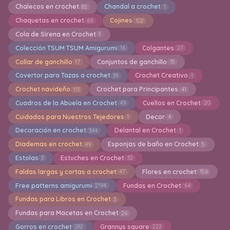
Chalecos en crochet
Chandal a crochet
82
1
Chaquetas en crochet
Cojines
69
102
Cola de Sirena en Crochet
1
Colección TSUM TSUM Amigurumi
Colgantes
16
27
Collar de ganchillo
Conjuntos de ganchillo
17
15
Covertor para Tazas a crochet
Crochet Creativo
33
1
Crochet navideño
Crochet para Principantes
113
41
Cuadros de la Abuela en Crochet
Cuellos en Crochet
49
20
Cuidados para Nuestros Tejedores
Decor
1
4
Decoración en crochet
Delantal en Crochet
344
1
Diademas en crochet
Esponjas de baño en Crochet
49
5
Estolas
Estuches en Crochet
3
32
Faldas largas y cortas a crochet
Flores en crochet
47
156
Free patterns amigurumi
Fundas en Crochet
2194
64
Fundas para Libros en Crochet
3
Fundas para Macetas en Crochet
26
Gorros en crochet
Grannys square
282
222