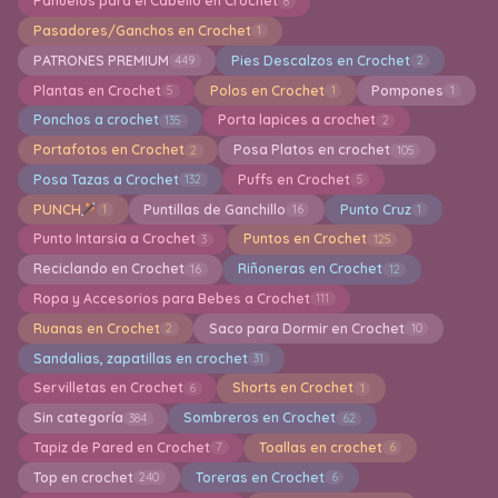
Pañuelos para el Cabello en Crochet
8
Pasadores/Ganchos en Crochet
1
PATRONES PREMIUM
Pies Descalzos en Crochet
449
2
Plantas en Crochet
Polos en Crochet
Pompones
5
1
1
Ponchos a crochet
Porta lapices a crochet
135
2
Portafotos en Crochet
Posa Platos en crochet
2
105
Posa Tazas a Crochet
Puffs en Crochet
132
5
PUNCH
Puntillas de Ganchillo
Punto Cruz
1
16
1
Punto Intarsia a Crochet
Puntos en Crochet
3
125
Reciclando en Crochet
Riñoneras en Crochet
16
12
Ropa y Accesorios para Bebes a Crochet
111
Ruanas en Crochet
Saco para Dormir en Crochet
2
10
Sandalias, zapatillas en crochet
31
Servilletas en Crochet
Shorts en Crochet
6
1
Sin categoría
Sombreros en Crochet
384
62
Tapiz de Pared en Crochet
Toallas en crochet
7
6
Top en crochet
Toreras en Crochet
240
6