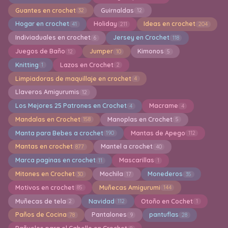
Guantes en crochet
Guirnaldas
32
12
Hogar en crochet
Holiday
Ideas en crochet
41
211
204
Indiviaduales en crochet
Jersey en Crochet
6
118
Juegos de Baño
Jumper
Kimonos
12
10
5
Knitting
Lazos en Crochet
1
2
Limpiadoras de maquillaje en crochet
4
Llaveros Amigurumis
12
Los Mejores 25 Patrones en Crochet
Macrame
4
4
Mandalas en Crochet
Manoplas en Crochet
158
5
Manta para Bebes a crochet
Mantas de Apego
190
112
Mantas en crochet
Mantel a crochet
877
40
Marca paginas en crochet
Mascarillas
11
1
Mitones en Crochet
Mochila
Monederos
30
17
35
Motivos en crochet
Muñecas Amigurumi
85
144
Muñecas de tela
Navidad
Otoño en Cochet
2
112
1
Paños de Cocina
Pantalones
pantuflas
78
9
28