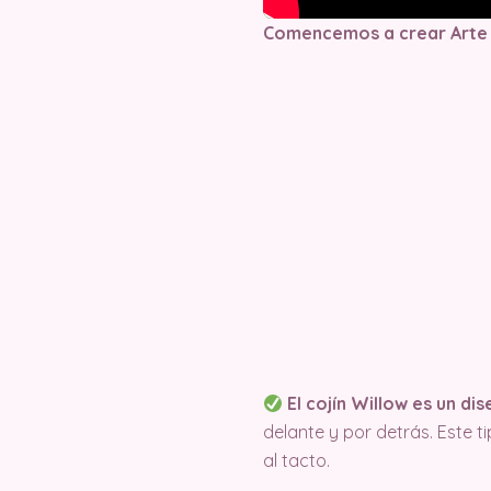
Comencemos a crear Arte
El cojín Willow es un d
delante y por detrás. Este 
al tacto.