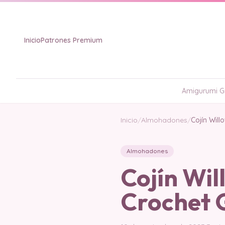
Inicio
Patrones Premium
Amigurumi Gr
Inicio
/
Almohadones
/
Cojín Will
Almohadones
Cojín Wil
Crochet 