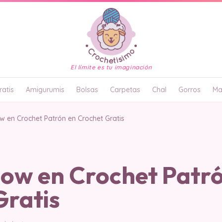
El límite es tu imaginación
atis
Amigurumis
Bolsas
Carpetas
Chal
Gorros
Ma
ow en Crochet Patrón en Crochet Gratis
low en Crochet Patr
Gratis