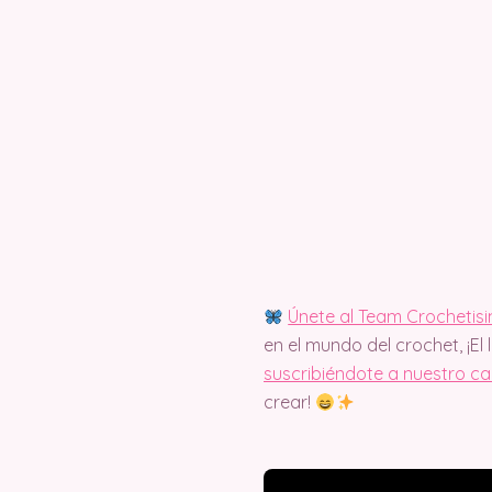
Únete al Team Crochetis
en el mundo del crochet, ¡El 
suscribiéndote a nuestro c
crear!