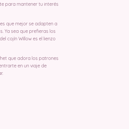
nte para mantener tu interés
res que mejor se adapten a
s. Ya sea que prefieras los
l cojín Willow es el lienzo
chet que adora los patrones
entrarte en un viaje de
r.