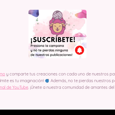
imo
y comparte tus creaciones con cada uno de nuestros pat
límite es tu imaginación!
Además, no te pierdas nuestros pa
anal de YouTube
. ¡Únete a nuestra comunidad de amantes del