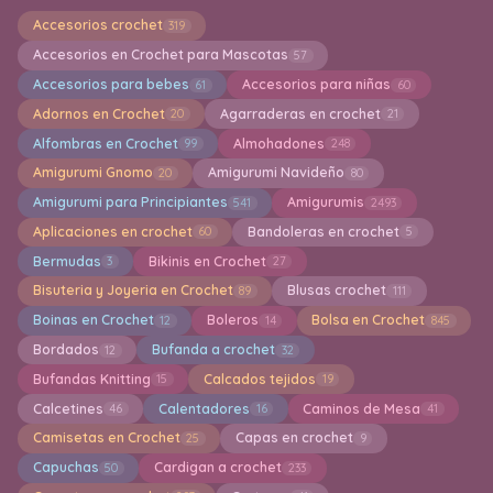
Accesorios crochet
319
Accesorios en Crochet para Mascotas
57
Accesorios para bebes
Accesorios para niñas
61
60
Adornos en Crochet
Agarraderas en crochet
20
21
Alfombras en Crochet
Almohadones
99
248
Amigurumi Gnomo
Amigurumi Navideño
20
80
Amigurumi para Principiantes
Amigurumis
541
2493
Aplicaciones en crochet
Bandoleras en crochet
60
5
Bermudas
Bikinis en Crochet
3
27
Bisuteria y Joyeria en Crochet
Blusas crochet
89
111
Boinas en Crochet
Boleros
Bolsa en Crochet
12
14
845
Bordados
Bufanda a crochet
12
32
Bufandas Knitting
Calcados tejidos
15
19
Calcetines
Calentadores
Caminos de Mesa
46
16
41
Camisetas en Crochet
Capas en crochet
25
9
Capuchas
Cardigan a crochet
50
233