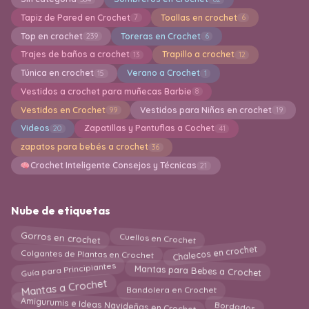
Tapiz de Pared en Crochet
Toallas en crochet
7
6
Top en crochet
Toreras en Crochet
239
6
Trajes de baños a crochet
Trapillo a crochet
13
12
Túnica en crochet
Verano a Crochet
15
1
Vestidos a crochet para muñecas Barbie
8
Vestidos en Crochet
Vestidos para Niñas en crochet
99
19
Videos
Zapatillas y Pantuflas a Cochet
20
41
zapatos para bebés a crochet
36
Crochet Inteligente Consejos y Técnicas
21
Nube de etiquetas
Cuellos en Crochet
Gorros en crochet
Chalecos en crochet
Colgantes de Plantas en Crochet
Guía para Principiantes
Mantas para Bebes a Crochet
Mantas a Crochet
Bandolera en Crochet
Amigurumis e Ideas Navideñas en Crochet
Bordados