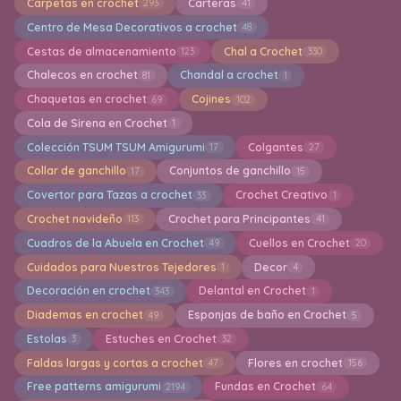
Carpetas en crochet
Carteras
293
41
Centro de Mesa Decorativos a crochet
48
Cestas de almacenamiento
Chal a Crochet
123
330
Chalecos en crochet
Chandal a crochet
81
1
Chaquetas en crochet
Cojines
69
102
Cola de Sirena en Crochet
1
Colección TSUM TSUM Amigurumi
Colgantes
17
27
Collar de ganchillo
Conjuntos de ganchillo
17
15
Covertor para Tazas a crochet
Crochet Creativo
33
1
Crochet navideño
Crochet para Principantes
113
41
Cuadros de la Abuela en Crochet
Cuellos en Crochet
49
20
Cuidados para Nuestros Tejedores
Decor
1
4
Decoración en crochet
Delantal en Crochet
343
1
Diademas en crochet
Esponjas de baño en Crochet
49
5
Estolas
Estuches en Crochet
3
32
Faldas largas y cortas a crochet
Flores en crochet
47
156
Free patterns amigurumi
Fundas en Crochet
2194
64