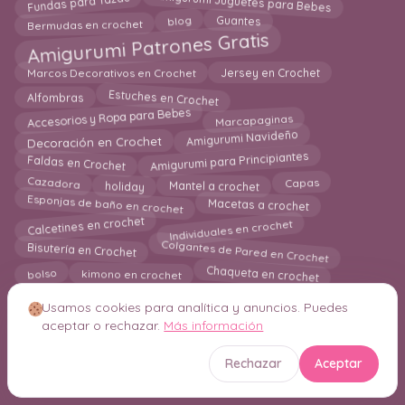
Amigurumi Juguetes para Bebes
Fundas para Tazas
Guantes
Bermudas en crochet
blog
Amigurumi Patrones Gratis
Jersey en Crochet
Marcos Decorativos en Crochet
Estuches en Crochet
Alfombras
Accesorios y Ropa para Bebes
Marcapaginas
Decoración en Crochet
Amigurumi Navideño
Amigurumi para Principiantes
Faldas en Crochet
Mantel a crochet
holiday
Cazadora
Capas
Esponjas de baño en crochet
Macetas a crochet
Individuales en crochet
Calcetines en crochet
Colgantes de Pared en Crochet
Bisutería en Crochet
Chaqueta en crochet
bolso
kimono en crochet
Usamos cookies para analítica y anuncios. Puedes
aceptar o rechazar.
Más información
© 2026 Crochetisimo. Todos los derechos reservados.
Rechazar
Aceptar