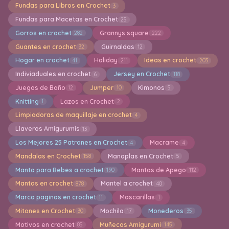
Fundas para Libros en Crochet
3
Fundas para Macetas en Crochet
25
Gorros en crochet
Grannys square
282
222
Guantes en crochet
Guirnaldas
32
12
Hogar en crochet
Holiday
Ideas en crochet
41
211
203
Indiviaduales en crochet
Jersey en Crochet
6
118
Juegos de Baño
Jumper
Kimonos
12
10
5
Knitting
Lazos en Crochet
1
2
Limpiadoras de maquillaje en crochet
4
Llaveros Amigurumis
13
Los Mejores 25 Patrones en Crochet
Macrame
4
4
Mandalas en Crochet
Manoplas en Crochet
158
5
Manta para Bebes a crochet
Mantas de Apego
190
112
Mantas en crochet
Mantel a crochet
878
40
Marca paginas en crochet
Mascarillas
11
1
Mitones en Crochet
Mochila
Monederos
30
17
35
Motivos en crochet
Muñecas Amigurumi
85
145