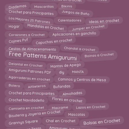
Diademas
Mascarillas
Bikinis
Crochet para Principantes
Juegos de Baño
Los Mejores 25 Patrones
Ideas en crochet
Calentadores
Mandalas en Crochet
Jumper en Crochet
Hogar
Aplicaciones en ganchillo
Corazones a Crochet
Cojines Puf
Capuchas en crochet
Chandal a crochet
Cestas de Almacenamiento
Free Patterns Amigurumi
Boinas a Crochet
Mantas de Apego
Delantal en Crochet
Amigurumi Patrones PDF
MANTA
diy
Agarraderas en crochet
Caminos y Centros de Mesa
Bufandas
Alfileteros
Bolero
Almohadas
Crochet para Principiantes
Flores en crochet
Crochet Navidadeño
Camiseta en crochet
Lazos en Crochet
Macrame
Bisuteria y Joyeria en Crochet
Mascotas
Bolsas en Crochet
Grannys Square
Chal en Crochet