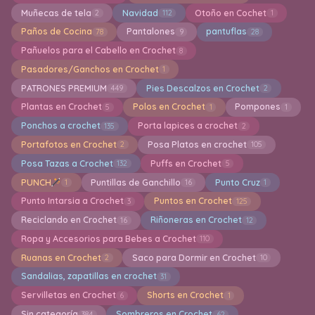
Muñecas de tela
Navidad
Otoño en Cochet
2
112
1
Paños de Cocina
Pantalones
pantuflas
78
9
28
Pañuelos para el Cabello en Crochet
8
Pasadores/Ganchos en Crochet
1
PATRONES PREMIUM
Pies Descalzos en Crochet
449
2
Plantas en Crochet
Polos en Crochet
Pompones
5
1
1
Ponchos a crochet
Porta lapices a crochet
135
2
Portafotos en Crochet
Posa Platos en crochet
2
105
Posa Tazas a Crochet
Puffs en Crochet
132
5
PUNCH
Puntillas de Ganchillo
Punto Cruz
1
16
1
Punto Intarsia a Crochet
Puntos en Crochet
3
125
Reciclando en Crochet
Riñoneras en Crochet
16
12
Ropa y Accesorios para Bebes a Crochet
110
Ruanas en Crochet
Saco para Dormir en Crochet
2
10
Sandalias, zapatillas en crochet
31
Servilletas en Crochet
Shorts en Crochet
6
1
Sin categoría
Sombreros en Crochet
384
62