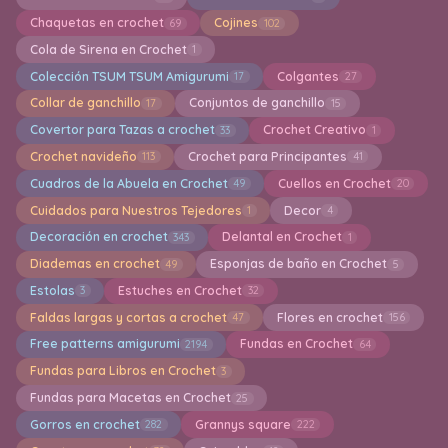
Chaquetas en crochet
Cojines
69
102
Cola de Sirena en Crochet
1
Colección TSUM TSUM Amigurumi
Colgantes
17
27
Collar de ganchillo
Conjuntos de ganchillo
17
15
Covertor para Tazas a crochet
Crochet Creativo
33
1
Crochet navideño
Crochet para Principantes
113
41
Cuadros de la Abuela en Crochet
Cuellos en Crochet
49
20
Cuidados para Nuestros Tejedores
Decor
1
4
Decoración en crochet
Delantal en Crochet
343
1
Diademas en crochet
Esponjas de baño en Crochet
49
5
Estolas
Estuches en Crochet
3
32
Faldas largas y cortas a crochet
Flores en crochet
47
156
Free patterns amigurumi
Fundas en Crochet
2194
64
Fundas para Libros en Crochet
3
Fundas para Macetas en Crochet
25
Gorros en crochet
Grannys square
282
222