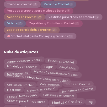
Túnica en crochet
Verano a Crochet
15
1
Vestidos a crochet para muñecas Barbie
8
Vestidos en Crochet
Vestidos para Niñas en crochet
99
19
Videos
Zapatillas y Pantuflas a Cochet
20
41
zapatos para bebés a crochet
36
Crochet Inteligente Consejos y Técnicas
21
Nube de etiquetas
Agarraderas en crochet
Faldas en Crochet
Mandalas en Crochet
Almohadas
Hogar
Marcos Decorativos en Crochet
Marcapaginas
Amigurumis e Ideas Navideñas en Crochet
Calentadores
Cuellos en Crochet
Lazos en Crochet
Bandolera en Crochet
Delantal en Crochet
Macrame
Crochet Navidadeño
Calcetines en crochet
Crochet para Principiantes
Mantas a Crochet
diy