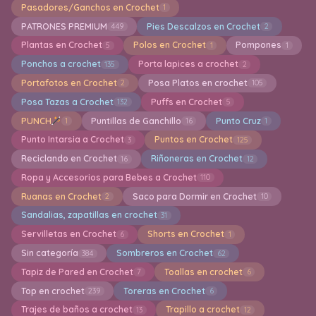
Pasadores/Ganchos en Crochet
1
PATRONES PREMIUM
Pies Descalzos en Crochet
449
2
Plantas en Crochet
Polos en Crochet
Pompones
5
1
1
Ponchos a crochet
Porta lapices a crochet
135
2
Portafotos en Crochet
Posa Platos en crochet
2
105
Posa Tazas a Crochet
Puffs en Crochet
132
5
PUNCH
Puntillas de Ganchillo
Punto Cruz
1
16
1
Punto Intarsia a Crochet
Puntos en Crochet
3
125
Reciclando en Crochet
Riñoneras en Crochet
16
12
Ropa y Accesorios para Bebes a Crochet
110
Ruanas en Crochet
Saco para Dormir en Crochet
2
10
Sandalias, zapatillas en crochet
31
Servilletas en Crochet
Shorts en Crochet
6
1
Sin categoría
Sombreros en Crochet
384
62
Tapiz de Pared en Crochet
Toallas en crochet
7
6
Top en crochet
Toreras en Crochet
239
6
Trajes de baños a crochet
Trapillo a crochet
13
12