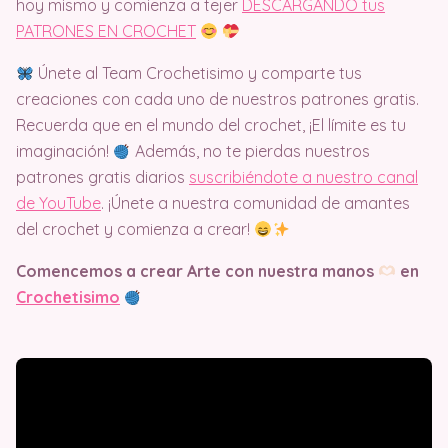
hoy mismo y comienza a tejer
DESCARGANDO tus
PATRONES EN CROCHET
Únete al Team Crochetisimo y comparte tus
creaciones con cada uno de nuestros patrones gratis.
Recuerda que en el mundo del crochet, ¡El límite es tu
imaginación!
Además, no te pierdas nuestros
patrones gratis diarios
suscribiéndote a nuestro canal
de YouTube
. ¡Únete a nuestra comunidad de amantes
del crochet y comienza a crear!
Comencemos a crear Arte con nuestra manos
en
Crochetisimo