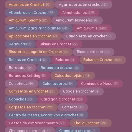
Adornos en Crochet
Agarraderas en crochet
20
21
Alfombras en Crochet
Almohadones
99
248
Amigurumi Gnomo
Amigurumi Navideño
20
80
Amigurumi para Principiantes
Amigurumis
541
2493
Aplicaciones en crochet
Bandoleras en crochet
60
5
Bermudas
Bikinis en Crochet
3
27
Bisuteria y Joyeria en Crochet
Blusas crochet
89
111
Boinas en Crochet
Boleros
Bolsa en Crochet
12
14
845
Bordados
Bufanda a crochet
12
32
Bufandas Knitting
Calcados tejidos
15
19
Calcetines
Calentadores
Caminos de Mesa
46
16
41
Camisetas en Crochet
Capas en crochet
25
9
Capuchas
Cardigan a crochet
50
233
Carpetas en crochet
Carteras
293
41
Centro de Mesa Decorativos a crochet
48
Cestas de almacenamiento
Chal a Crochet
123
330
Chalecos en crochet
Chandal a crochet
81
1