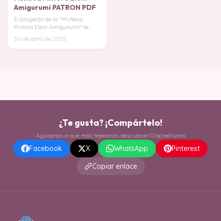
Amigurumi PATRON PDF
El proyecto de la "Muñeca
Pintora Eleni Amigurumi" te
invita a crear una muñeca
30 de abril de 2025
adorable que celebra
¿Te gusta? ¡Compártelo!
Ayúdanos a que más tejedoras descubran Crochetísimo
Facebook
X
WhatsApp
Pinterest
Copiar enlace