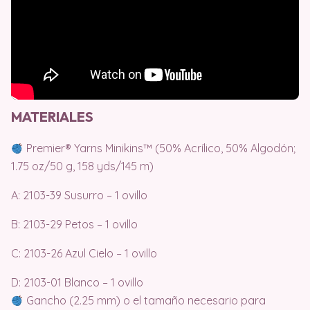
MATERIALES
Premier® Yarns Minikins™ (50% Acrílico, 50% Algodón;
1.75 oz/50 g, 158 yds/145 m)
A: 2103-39 Susurro – 1 ovillo
B: 2103-29 Petos – 1 ovillo
C: 2103-26 Azul Cielo – 1 ovillo
D: 2103-01 Blanco – 1 ovillo
Gancho (2.25 mm) o el tamaño necesario para