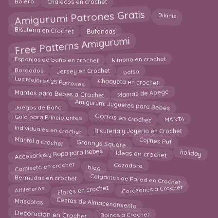
Bolero
Chalecos en crochet
Amigurumi Patrones Gratis
Bikinis
Bufandas
Bisutería en Crochet
Free Patterns Amigurumi
Esponjas de baño en crochet
kimono en crochet
bolso
Jersey en Crochet
Bordados
Los Mejores 25 Patrones
Chaqueta en crochet
Mantas para Bebes a Crochet
Mantas de Apego
Amigurumi Juguetes para Bebes
Juegos de Baño
Gorros en crochet
MANTA
Guía para Principiantes
Individuales en crochet
Bisuteria y Joyeria en Crochet
Mantel a crochet
Cojines Puf
Grannys Square
Accesorios y Ropa para Bebes
holiday
Ideas en crochet
Camiseta en crochet
blog
Cazadora
Colgantes de Pared en Crochet
Bermudas en crochet
Corazones a Crochet
Flores en crochet
Alfileteros
Cestas de Almacenamiento
Mascotas
Decoración en Crochet
Boinas a Crochet