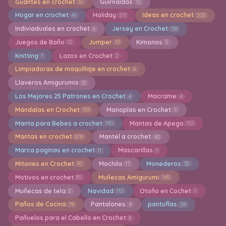
Guantes en crochet
Guirnaldas
32
12
Hogar en crochet
Holiday
Ideas en crochet
41
211
203
Indiviaduales en crochet
Jersey en Crochet
6
118
Juegos de Baño
Jumper
Kimonos
12
10
5
Knitting
Lazos en Crochet
1
2
Limpiadoras de maquillaje en crochet
4
Llaveros Amigurumis
13
Los Mejores 25 Patrones en Crochet
Macrame
4
4
Mandalas en Crochet
Manoplas en Crochet
158
5
Manta para Bebes a crochet
Mantas de Apego
190
112
Mantas en crochet
Mantel a crochet
878
40
Marca paginas en crochet
Mascarillas
11
1
Mitones en Crochet
Mochila
Monederos
30
17
35
Motivos en crochet
Muñecas Amigurumi
85
145
Muñecas de tela
Navidad
Otoño en Cochet
2
112
1
Paños de Cocina
Pantalones
pantuflas
78
9
28
Pañuelos para el Cabello en Crochet
8