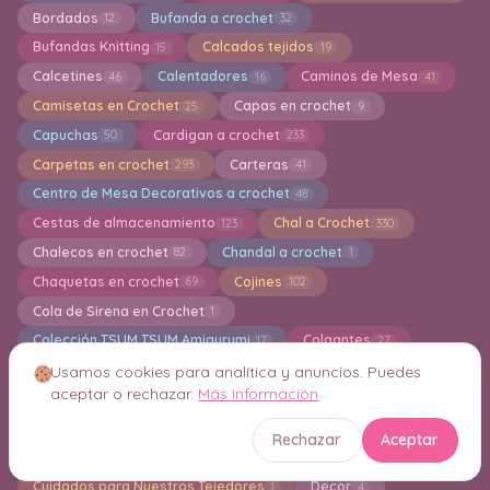
Bordados
Bufanda a crochet
12
32
Bufandas Knitting
Calcados tejidos
15
19
Calcetines
Calentadores
Caminos de Mesa
46
16
41
Camisetas en Crochet
Capas en crochet
25
9
Capuchas
Cardigan a crochet
50
233
Carpetas en crochet
Carteras
293
41
Centro de Mesa Decorativos a crochet
48
Cestas de almacenamiento
Chal a Crochet
123
330
Chalecos en crochet
Chandal a crochet
82
1
Chaquetas en crochet
Cojines
69
102
Cola de Sirena en Crochet
1
Colección TSUM TSUM Amigurumi
Colgantes
17
27
Collar de ganchillo
Conjuntos de ganchillo
17
15
Usamos cookies para analítica y anuncios. Puedes
aceptar o rechazar.
Más información
Covertor para Tazas a crochet
Crochet Creativo
33
1
Crochet navideño
Crochet para Principantes
113
41
Rechazar
Aceptar
Cuadros de la Abuela en Crochet
Cuellos en Crochet
49
20
Cuidados para Nuestros Tejedores
Decor
1
4