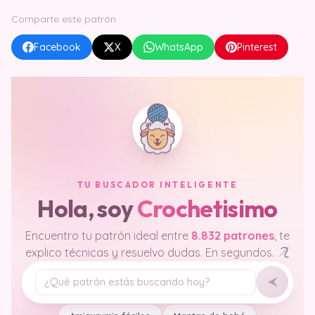
Comparte este patrón
Facebook
X
WhatsApp
Pinterest
TU BUSCADOR INTELIGENTE
Hola, soy
Crochetisimo
Encuentro tu patrón ideal entre
8.832 patrones
, te
explico técnicas y resuelvo dudas. En segundos.
Tu pregunta