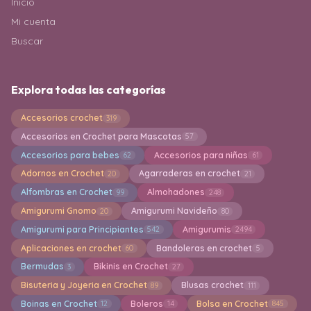
Inicio
Mi cuenta
Buscar
Explora todas las categorías
Accesorios crochet
319
Accesorios en Crochet para Mascotas
57
Accesorios para bebes
Accesorios para niñas
62
61
Adornos en Crochet
Agarraderas en crochet
20
21
Alfombras en Crochet
Almohadones
99
248
Amigurumi Gnomo
Amigurumi Navideño
20
80
Amigurumi para Principiantes
Amigurumis
542
2494
Aplicaciones en crochet
Bandoleras en crochet
60
5
Bermudas
Bikinis en Crochet
3
27
Bisuteria y Joyeria en Crochet
Blusas crochet
89
111
Boinas en Crochet
Boleros
Bolsa en Crochet
12
14
845