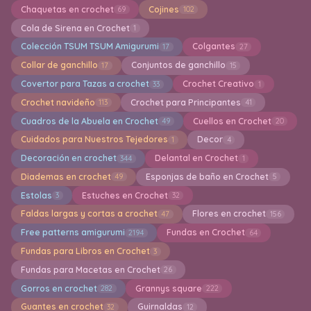
Chaquetas en crochet
Cojines
69
102
Cola de Sirena en Crochet
1
Colección TSUM TSUM Amigurumi
Colgantes
17
27
Collar de ganchillo
Conjuntos de ganchillo
17
15
Covertor para Tazas a crochet
Crochet Creativo
33
1
Crochet navideño
Crochet para Principantes
113
41
Cuadros de la Abuela en Crochet
Cuellos en Crochet
49
20
Cuidados para Nuestros Tejedores
Decor
1
4
Decoración en crochet
Delantal en Crochet
344
1
Diademas en crochet
Esponjas de baño en Crochet
49
5
Estolas
Estuches en Crochet
3
32
Faldas largas y cortas a crochet
Flores en crochet
47
156
Free patterns amigurumi
Fundas en Crochet
2194
64
Fundas para Libros en Crochet
3
Fundas para Macetas en Crochet
26
Gorros en crochet
Grannys square
282
222
Guantes en crochet
Guirnaldas
32
12