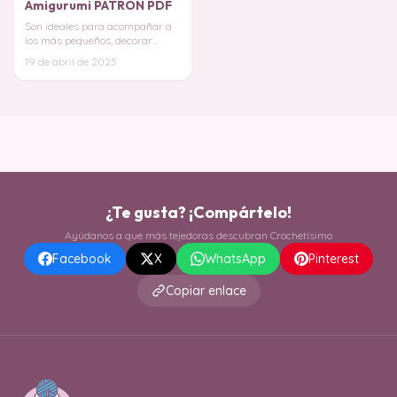
Amigurumi PATRON PDF
Son ideales para acompañar a
los más pequeños, decorar
habitaciones infantiles o
19 de abril de 2025
simplemente regalar
¿Te gusta? ¡Compártelo!
Ayúdanos a que más tejedoras descubran Crochetísimo
Facebook
X
WhatsApp
Pinterest
Copiar enlace