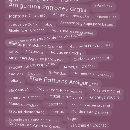
Amigurumi Patrones Gratis
Alfombras
Mantas a Crochet
Amigurumi Navideño
Mascarillas
Accesorios y Ropa para Bebes
blog
Juegos de Baño
Agarraderas en crochet
Bisutería en Crochet
Amigurumis e Ideas Navideñas en Crochet
Mantas para Bebes a Crochet
Guía para Principiantes
Cazadora
bolso
Faldas en Crochet
Amigurumi Juguetes para Bebes
Chalecos en crochet
Crochet para Principiantes
Jersey en Crochet
Bermudas en crochet
Bufandas
Cuellos en Crochet
Free Patterns Amigurumi
holiday
Crochet para Principantes
Almohadas
Flores en crochet
Macetas a crochet
Jumper en Crochet
Grannys Square
Mantel a crochet
Mascotas
Individuales en crochet
Mandalas en Crochet
Crochet Navidadeño
Capas
Esponjas de baño en crochet
Hogar
Colgantes de Pared en Crochet
Estuches en Crochet