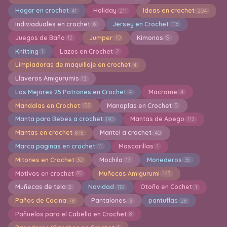
Hogar en crochet
Holiday
Ideas en crochet
41
211
204
Indiviaduales en crochet
Jersey en Crochet
6
118
Juegos de Baño
Jumper
Kimonos
12
10
5
Knitting
Lazos en Crochet
1
2
Limpiadoras de maquillaje en crochet
4
Llaveros Amigurumis
13
Los Mejores 25 Patrones en Crochet
Macrame
4
4
Mandalas en Crochet
Manoplas en Crochet
158
5
Manta para Bebes a crochet
Mantas de Apego
190
112
Mantas en crochet
Mantel a crochet
878
40
Marca paginas en crochet
Mascarillas
11
1
Mitones en Crochet
Mochila
Monederos
30
17
35
Motivos en crochet
Muñecas Amigurumi
85
145
Muñecas de tela
Navidad
Otoño en Cochet
2
112
1
Paños de Cocina
Pantalones
pantuflas
78
9
28
Pañuelos para el Cabello en Crochet
8