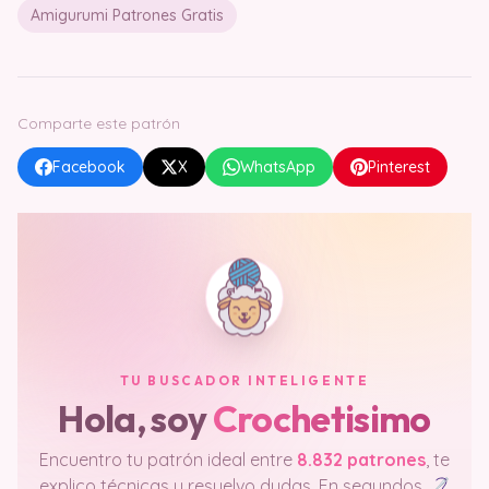
Amigurumi Patrones Gratis
Comparte este patrón
Facebook
X
WhatsApp
Pinterest
TU BUSCADOR INTELIGENTE
Hola, soy
Crochetisimo
Encuentro tu patrón ideal entre
8.832 patrones
, te
explico técnicas y resuelvo dudas. En segundos.