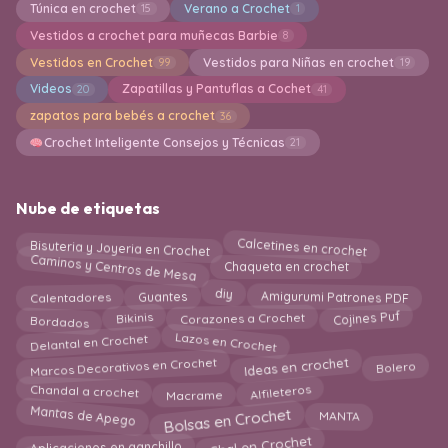
Túnica en crochet
Verano a Crochet
15
1
Vestidos a crochet para muñecas Barbie
8
Vestidos en Crochet
Vestidos para Niñas en crochet
99
19
Videos
Zapatillas y Pantuflas a Cochet
20
41
zapatos para bebés a crochet
36
Crochet Inteligente Consejos y Técnicas
21
Nube de etiquetas
Bisuteria y Joyeria en Crochet
Calcetines en crochet
Caminos y Centros de Mesa
Chaqueta en crochet
diy
Calentadores
Amigurumi Patrones PDF
Guantes
Bikinis
Cojines Puf
Corazones a Crochet
Bordados
Lazos en Crochet
Delantal en Crochet
Ideas en crochet
Marcos Decorativos en Crochet
Bolero
Chandal a crochet
Alfileteros
Macrame
Bolsas en Crochet
Mantas de Apego
MANTA
Chal en Crochet
Aplicaciones en ganchillo