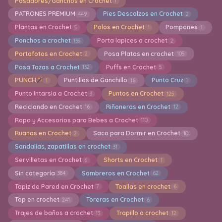
Pasadores/Ganchos en Crochet
1
PATRONES PREMIUM
Pies Descalzos en Crochet
449
2
Plantas en Crochet
Polos en Crochet
Pompones
5
1
1
Ponchos a crochet
Porta lapices a crochet
135
2
Portafotos en Crochet
Posa Platos en crochet
2
105
Posa Tazas a Crochet
Puffs en Crochet
132
5
PUNCH
Puntillas de Ganchillo
Punto Cruz
1
16
1
Punto Intarsia a Crochet
Puntos en Crochet
3
125
Reciclando en Crochet
Riñoneras en Crochet
16
12
Ropa y Accesorios para Bebes a Crochet
110
Ruanas en Crochet
Saco para Dormir en Crochet
2
10
Sandalias, zapatillas en crochet
31
Servilletas en Crochet
Shorts en Crochet
6
1
Sin categoría
Sombreros en Crochet
384
62
Tapiz de Pared en Crochet
Toallas en crochet
7
6
Top en crochet
Toreras en Crochet
241
6
Trajes de baños a crochet
Trapillo a crochet
13
12