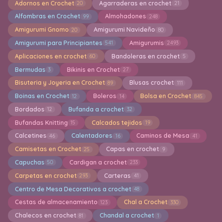
Adornos en Crochet
Agarraderas en crochet
20
21
Alfombras en Crochet
Almohadones
99
248
Amigurumi Gnomo
Amigurumi Navideño
20
80
Amigurumi para Principiantes
Amigurumis
541
2493
Aplicaciones en crochet
Bandoleras en crochet
60
5
Bermudas
Bikinis en Crochet
3
27
Bisuteria y Joyeria en Crochet
Blusas crochet
89
111
Boinas en Crochet
Boleros
Bolsa en Crochet
12
14
845
Bordados
Bufanda a crochet
12
32
Bufandas Knitting
Calcados tejidos
15
19
Calcetines
Calentadores
Caminos de Mesa
46
16
41
Camisetas en Crochet
Capas en crochet
25
9
Capuchas
Cardigan a crochet
50
233
Carpetas en crochet
Carteras
293
41
Centro de Mesa Decorativos a crochet
48
Cestas de almacenamiento
Chal a Crochet
123
330
Chalecos en crochet
Chandal a crochet
81
1