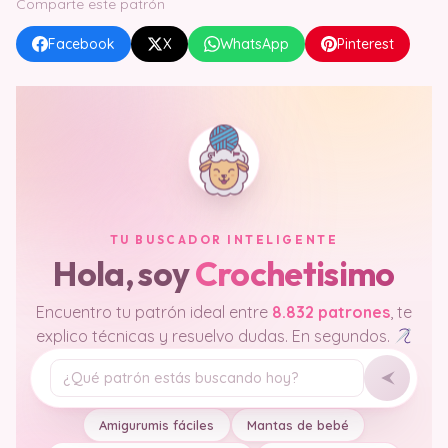
Comparte este patrón
Facebook
X
WhatsApp
Pinterest
TU BUSCADOR INTELIGENTE
Hola, soy
Crochetisimo
Encuentro tu patrón ideal entre
8.832 patrones
, te
explico técnicas y resuelvo dudas. En segundos.
Tu pregunta
Amigurumis fáciles
Mantas de bebé