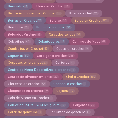
Bermudas
Bikinis en Crochet
3
27
Bisuteria y Joyeria en Crochet
Blusas crochet
89
111
Boinas en Crochet
Boleros
Bolsa en Crochet
12
14
842
Bordados
Bufanda a crochet
12
32
Bufandas Knitting
Calcados tejidos
15
19
Calcetines
Calentadores
Caminos de Mesa
46
16
41
Camisetas en Crochet
Capas en crochet
25
9
Capuchas
Cardigan a crochet
50
233
Carpetas en crochet
Carteras
293
41
Centro de Mesa Decorativos a crochet
48
Cestas de almacenamiento
Chal a Crochet
122
330
Chalecos en crochet
Chandal a crochet
82
1
Chaquetas en crochet
Cojines
69
102
Cola de Sirena en Crochet
1
Colección TSUM TSUM Amigurumi
Colgantes
17
27
Collar de ganchillo
Conjuntos de ganchillo
18
15