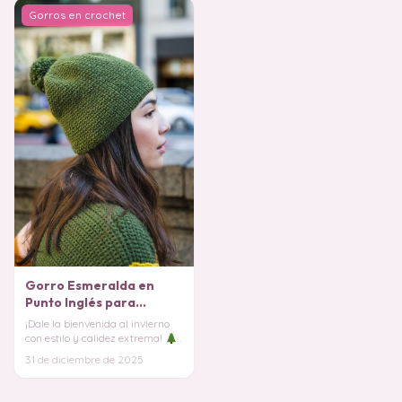
Gorros en crochet
Gorro Esmeralda en
Punto Inglés para
Principiantes a Crochet
¡Dale la bienvenida al invierno
PATRON GRATIS
con estilo y calidez extrema!
El Gorro Esmeralda en Punto
31 de diciembre de 2025
Inglés e