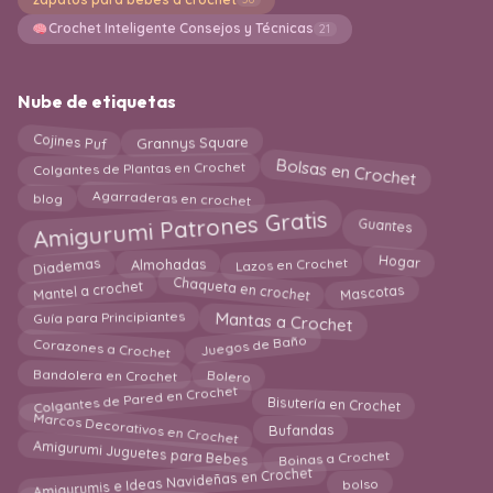
Crochet Inteligente Consejos y Técnicas
21
Nube de etiquetas
Cojines Puf
Grannys Square
Bolsas en Crochet
Colgantes de Plantas en Crochet
blog
Agarraderas en crochet
Amigurumi Patrones Gratis
Guantes
Hogar
Diademas
Lazos en Crochet
Almohadas
Chaqueta en crochet
Mantel a crochet
Mascotas
Mantas a Crochet
Guía para Principiantes
Juegos de Baño
Corazones a Crochet
Bandolera en Crochet
Bolero
Colgantes de Pared en Crochet
Bisutería en Crochet
Marcos Decorativos en Crochet
Bufandas
Amigurumi Juguetes para Bebes
Boinas a Crochet
Amigurumis e Ideas Navideñas en Crochet
bolso