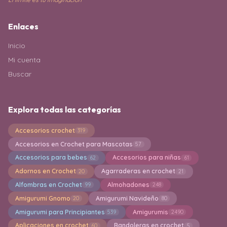
Enlaces
Inicio
Mi cuenta
Buscar
Explora todas las categorías
Accesorios crochet
319
Accesorios en Crochet para Mascotas
57
Accesorios para bebes
Accesorios para niñas
62
61
Adornos en Crochet
Agarraderas en crochet
20
21
Alfombras en Crochet
Almohadones
99
248
Amigurumi Gnomo
Amigurumi Navideño
20
80
Amigurumi para Principiantes
Amigurumis
539
2490
Aplicaciones en crochet
Bandoleras en crochet
60
5