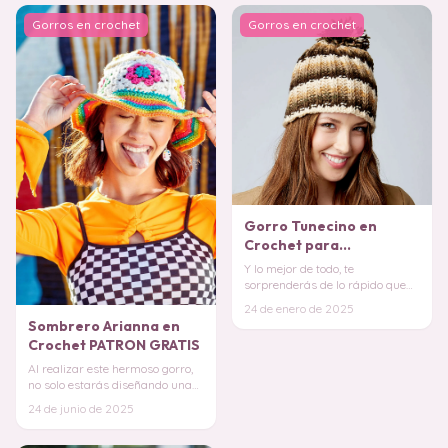
Gorros en crochet
Gorros en crochet
Gorro Tunecino en
Crochet para
Principiantes PATRON
Y lo mejor de todo, te
GRATIS
sorprenderás de lo rápido que
puedes completarlo. ¡Perfecto
24 de enero de 2025
para un proyecto
Sombrero Arianna en
Crochet PATRON GRATIS
Al realizar este hermoso gorro,
no solo estarás diseñando una
prenda única, también estarás
24 de junio de 2025
cuidando