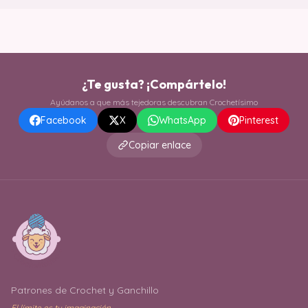
¿Te gusta? ¡Compártelo!
Ayúdanos a que más tejedoras descubran Crochetísimo
Facebook
X
WhatsApp
Pinterest
Copiar enlace
Patrones de Crochet y Ganchillo
El límite es tu imaginación