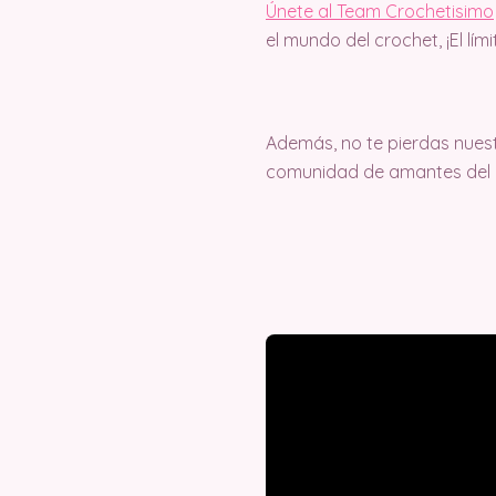
Únete al Team Crochetisimo
el mundo del crochet, ¡El lím
Además, no te pierdas nuest
comunidad de amantes del c