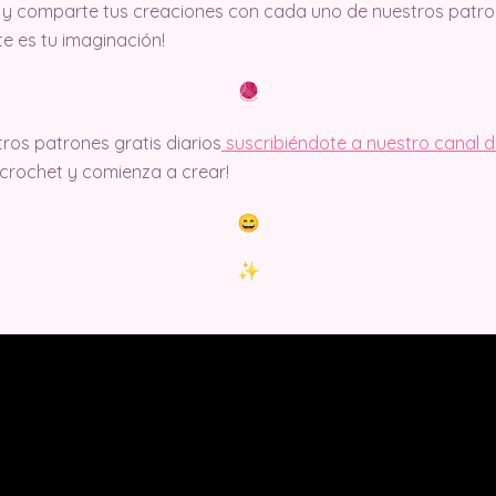
y comparte tus creaciones con cada uno de nuestros patron
ite es tu imaginación!
ros patrones gratis diarios
suscribiéndote a nuestro canal 
rochet y comienza a crear!