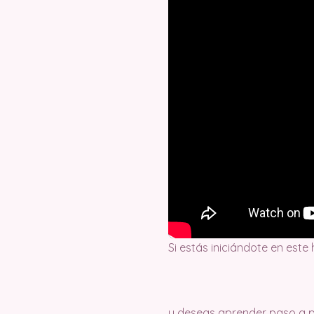
Si estás iniciándote en este
y deseas aprender paso a pa