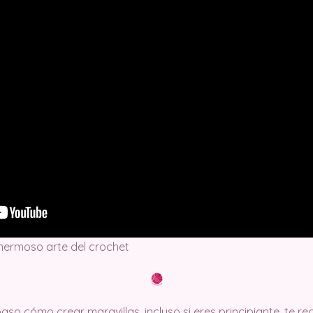
 hermoso arte del crochet
so cómo crear maravillas, incluso si eres principiante, te 