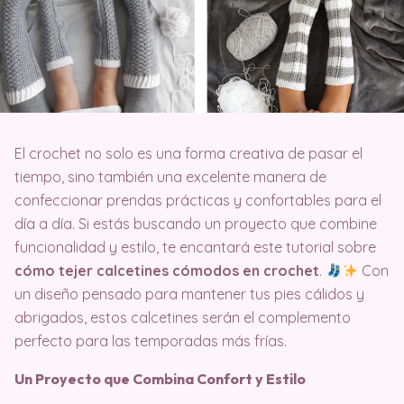
El crochet no solo es una forma creativa de pasar el
tiempo, sino también una excelente manera de
confeccionar prendas prácticas y confortables para el
día a día. Si estás buscando un proyecto que combine
funcionalidad y estilo, te encantará este tutorial sobre
cómo tejer calcetines cómodos en crochet
.
Con
un diseño pensado para mantener tus pies cálidos y
abrigados, estos calcetines serán el complemento
perfecto para las temporadas más frías.
Un Proyecto que Combina Confort y Estilo