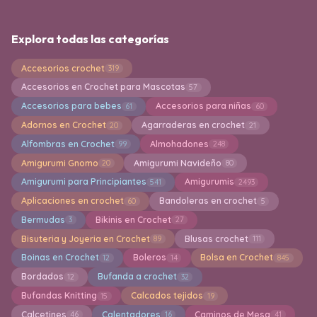
Explora todas las categorías
Accesorios crochet
319
Accesorios en Crochet para Mascotas
57
Accesorios para bebes
Accesorios para niñas
61
60
Adornos en Crochet
Agarraderas en crochet
20
21
Alfombras en Crochet
Almohadones
99
248
Amigurumi Gnomo
Amigurumi Navideño
20
80
Amigurumi para Principiantes
Amigurumis
541
2493
Aplicaciones en crochet
Bandoleras en crochet
60
5
Bermudas
Bikinis en Crochet
3
27
Bisuteria y Joyeria en Crochet
Blusas crochet
89
111
Boinas en Crochet
Boleros
Bolsa en Crochet
12
14
845
Bordados
Bufanda a crochet
12
32
Bufandas Knitting
Calcados tejidos
15
19
Calcetines
Calentadores
Caminos de Mesa
46
16
41