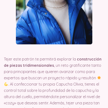
Tejer este patrón te permitirá explorar la
construcción
de piezas tridimensionales
, un reto gratificante tanto
para principiantes que quieren avanzar como para
expertos que buscan un proyecto rápido y resultón
. Al confeccionar tu propia Capucha Olivia, tienes el
control total sobre la profundidad de la capucha y la
altura del cuello, permitiéndote personalizar el nivel de
«cozy» que deseas sentir. Además, tejer una pieza tan