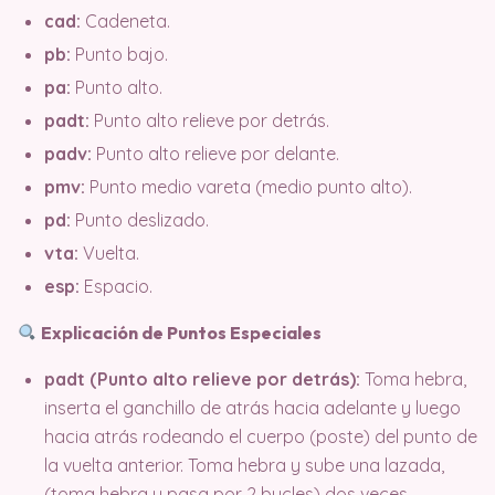
cad:
Cadeneta.
pb:
Punto bajo.
pa:
Punto alto.
padt:
Punto alto relieve por detrás.
padv:
Punto alto relieve por delante.
pmv:
Punto medio vareta (medio punto alto).
pd:
Punto deslizado.
vta:
Vuelta.
esp:
Espacio.
Explicación de Puntos Especiales
padt (Punto alto relieve por detrás):
Toma hebra,
inserta el ganchillo de atrás hacia adelante y luego
hacia atrás rodeando el cuerpo (poste) del punto de
la vuelta anterior. Toma hebra y sube una lazada,
(toma hebra y pasa por 2 bucles) dos veces.