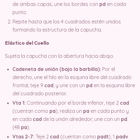
de ambas capas, une los bordes con
pd
en cada
punto.
Repite hasta que los 4 cuadrados estén unidos
formando la estructura de la capucha.
Elástico del Cuello
Sujeta la capucha con la abertura hacia abajo.
Cadeneta de unión (bajo la barbilla):
Por el
derecho, une el hilo en la esquina libre del cuadrado
frontal, teje 9
cad
, y une con un
pd
en la esquina libre
del cuadrado posterior.
Vta 1:
Continuando por el borde inferior, teje 2
cad
(cuentan como
pa
), realiza un
pa
en cada punto y
en cada
cad
de la unión alrededor; une con un
pd
.
(48
pa
).
Vtas 2-7:
Teje 2
cad
(cuentan como
padt
), 1
padv