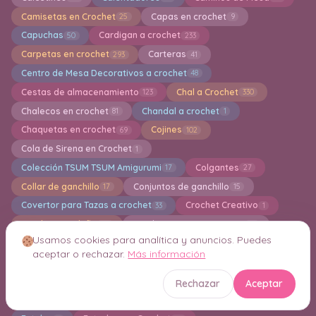
Camisetas en Crochet
Capas en crochet
25
9
Capuchas
Cardigan a crochet
50
233
Carpetas en crochet
Carteras
293
41
Centro de Mesa Decorativos a crochet
48
Cestas de almacenamiento
Chal a Crochet
123
330
Chalecos en crochet
Chandal a crochet
81
1
Chaquetas en crochet
Cojines
69
102
Cola de Sirena en Crochet
1
Colección TSUM TSUM Amigurumi
Colgantes
17
27
Collar de ganchillo
Conjuntos de ganchillo
17
15
Covertor para Tazas a crochet
Crochet Creativo
33
1
Crochet navideño
Crochet para Principantes
113
41
Usamos cookies para analítica y anuncios. Puedes
Cuadros de la Abuela en Crochet
Cuellos en Crochet
49
20
aceptar o rechazar.
Más información
Cuidados para Nuestros Tejedores
Decor
1
4
Decoración en crochet
Delantal en Crochet
343
1
Rechazar
Aceptar
Diademas en crochet
Esponjas de baño en Crochet
49
5