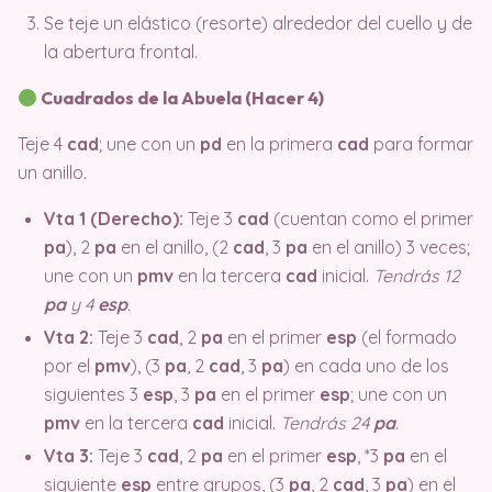
Se teje un elástico (resorte) alrededor del cuello y de
la abertura frontal.
Cuadrados de la Abuela (Hacer 4)
Teje 4
cad
; une con un
pd
en la primera
cad
para formar
un anillo.
Vta 1 (Derecho):
Teje 3
cad
(cuentan como el primer
pa
), 2
pa
en el anillo, (2
cad
, 3
pa
en el anillo) 3 veces;
une con un
pmv
en la tercera
cad
inicial.
Tendrás 12
pa
y 4
esp
.
Vta 2:
Teje 3
cad
, 2
pa
en el primer
esp
(el formado
por el
pmv
), (3
pa
, 2
cad
, 3
pa
) en cada uno de los
siguientes 3
esp
, 3
pa
en el primer
esp
; une con un
pmv
en la tercera
cad
inicial.
Tendrás 24
pa
.
Vta 3:
Teje 3
cad
, 2
pa
en el primer
esp
, *3
pa
en el
siguiente
esp
entre grupos, (3
pa
, 2
cad
, 3
pa
) en el