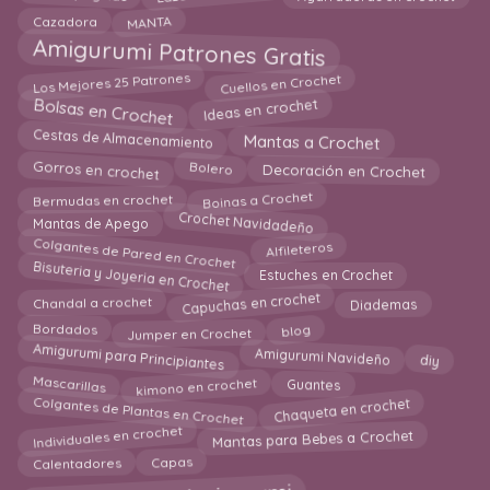
MANTA
Cazadora
Amigurumi Patrones Gratis
Los Mejores 25 Patrones
Cuellos en Crochet
Bolsas en Crochet
Ideas en crochet
Cestas de Almacenamiento
Mantas a Crochet
Gorros en crochet
Bolero
Decoración en Crochet
Boinas a Crochet
Bermudas en crochet
Crochet Navidadeño
Mantas de Apego
Colgantes de Pared en Crochet
Alfileteros
Bisuteria y Joyeria en Crochet
Estuches en Crochet
Capuchas en crochet
Chandal a crochet
Diademas
blog
Jumper en Crochet
Bordados
Amigurumi para Principiantes
Amigurumi Navideño
diy
kimono en crochet
Mascarillas
Guantes
Colgantes de Plantas en Crochet
Chaqueta en crochet
Mantas para Bebes a Crochet
Individuales en crochet
Calentadores
Capas