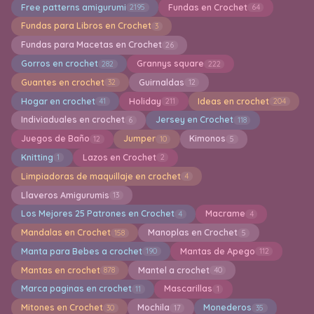
Free patterns amigurumi
Fundas en Crochet
2195
64
Fundas para Libros en Crochet
3
Fundas para Macetas en Crochet
26
Gorros en crochet
Grannys square
282
222
Guantes en crochet
Guirnaldas
32
12
Hogar en crochet
Holiday
Ideas en crochet
41
211
204
Indiviaduales en crochet
Jersey en Crochet
6
118
Juegos de Baño
Jumper
Kimonos
12
10
5
Knitting
Lazos en Crochet
1
2
Limpiadoras de maquillaje en crochet
4
Llaveros Amigurumis
13
Los Mejores 25 Patrones en Crochet
Macrame
4
4
Mandalas en Crochet
Manoplas en Crochet
158
5
Manta para Bebes a crochet
Mantas de Apego
190
112
Mantas en crochet
Mantel a crochet
878
40
Marca paginas en crochet
Mascarillas
11
1
Mitones en Crochet
Mochila
Monederos
30
17
35