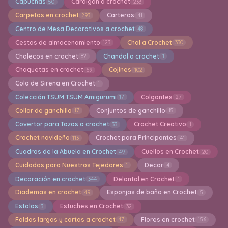
Capuchas
Cardigan a crochet
50
233
Carpetas en crochet
Carteras
293
41
Centro de Mesa Decorativos a crochet
48
Cestas de almacenamiento
Chal a Crochet
123
330
Chalecos en crochet
Chandal a crochet
82
1
Chaquetas en crochet
Cojines
69
102
Cola de Sirena en Crochet
1
Colección TSUM TSUM Amigurumi
Colgantes
17
27
Collar de ganchillo
Conjuntos de ganchillo
17
15
Covertor para Tazas a crochet
Crochet Creativo
33
1
Crochet navideño
Crochet para Principantes
113
41
Cuadros de la Abuela en Crochet
Cuellos en Crochet
49
20
Cuidados para Nuestros Tejedores
Decor
1
4
Decoración en crochet
Delantal en Crochet
344
1
Diademas en crochet
Esponjas de baño en Crochet
49
5
Estolas
Estuches en Crochet
3
32
Faldas largas y cortas a crochet
Flores en crochet
47
156