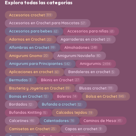
Explora todas las categorías
Accesorios crochet
319
Accesorios en Crochet para Mascotas
57
Accesorios para bebes
Accesorios para niñas
62
61
Adornos en Crochet
Agarraderas en crochet
20
21
Alfombras en Crochet
Almohadones
99
248
Amigurumi Gnomo
Amigurumi Navideño
20
80
Amigurumi para Principiantes
Amigurumis
542
2494
Aplicaciones en crochet
Bandoleras en crochet
60
5
Bermudas
Bikinis en Crochet
3
27
Bisuteria y Joyeria en Crochet
Blusas crochet
89
111
Boinas en Crochet
Boleros
Bolsa en Crochet
12
14
845
Bordados
Bufanda a crochet
12
32
Bufandas Knitting
Calcados tejidos
15
19
Calcetines
Calentadores
Caminos de Mesa
46
16
41
Camisetas en Crochet
Capas en crochet
25
9