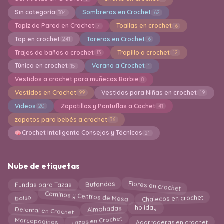
Sin categoría
Sombreros en Crochet
384
62
Tapiz de Pared en Crochet
Toallas en crochet
7
6
Top en crochet
Toreras en Crochet
241
6
Trajes de baños a crochet
Trapillo a crochet
13
12
Túnica en crochet
Verano a Crochet
15
1
Vestidos a crochet para muñecas Barbie
8
Vestidos en Crochet
Vestidos para Niñas en crochet
99
19
Videos
Zapatillas y Pantuflas a Cochet
20
41
zapatos para bebés a crochet
36
Crochet Inteligente Consejos y Técnicas
21
Nube de etiquetas
Flores en crochet
Bufandas
Fundas para Tazas
bolso
Caminos y Centros de Mesa
Chalecos en crochet
Delantal en Crochet
Almohadas
holiday
Lazos en Crochet
Marcapaginas
Agarraderas en crochet