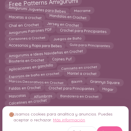
Free Patterns Amigurumi
Amigurumi Juguetes para Bebes
Macrame
Mandalas en Crochet
Macetas a crochet
Chal en Crochet
Jersey en Crochet
Crochet para Principiantes
Amigurumi Patrones PDF
Corazones a Crochet
Juegos de Baño
Guía para Principiantes
Accesorios y Ropa para Bebes
Amigurumis e Ideas Navideñas en Crochet
Bisutería en Crochet
Cojines Puf
Aplicaciones en ganchillo
Camiseta en crochet
Esponjas de baño en crochet
Mantel a crochet
Marcos Decorativos en Crochet
Grannys Square
Bikinis
Hogar
Crochet para Principantes
Faldas en Crochet
Mascotas
Bandolera en Crochet
Alfombras
Calcetines en crochet
Usamos cookies para analítica y anuncios. Puedes
aceptar o rechazar.
Más información
© 2026 Crochetisimo. Todos los derechos reservados.