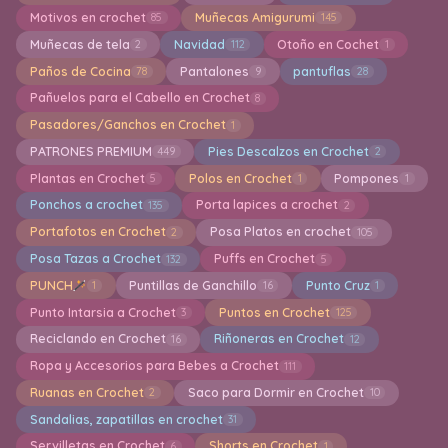
Motivos en crochet
Muñecas Amigurumi
85
145
Muñecas de tela
Navidad
Otoño en Cochet
2
112
1
Paños de Cocina
Pantalones
pantuflas
78
9
28
Pañuelos para el Cabello en Crochet
8
Pasadores/Ganchos en Crochet
1
PATRONES PREMIUM
Pies Descalzos en Crochet
449
2
Plantas en Crochet
Polos en Crochet
Pompones
5
1
1
Ponchos a crochet
Porta lapices a crochet
135
2
Portafotos en Crochet
Posa Platos en crochet
2
105
Posa Tazas a Crochet
Puffs en Crochet
132
5
PUNCH
Puntillas de Ganchillo
Punto Cruz
1
16
1
Punto Intarsia a Crochet
Puntos en Crochet
3
125
Reciclando en Crochet
Riñoneras en Crochet
16
12
Ropa y Accesorios para Bebes a Crochet
111
Ruanas en Crochet
Saco para Dormir en Crochet
2
10
Sandalias, zapatillas en crochet
31
Servilletas en Crochet
Shorts en Crochet
6
1