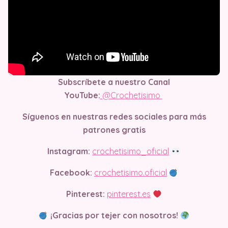
Subscríbete a nuestro Canal
YouTube:
@Crochetisimo
Síguenos en nuestras redes sociales para más
patrones gratis
Instagram:
crochetisimo_oficial
Facebook:
crochetisimo.oficial
Pinterest:
pinterest.es
¡Gracias por tejer con nosotros!