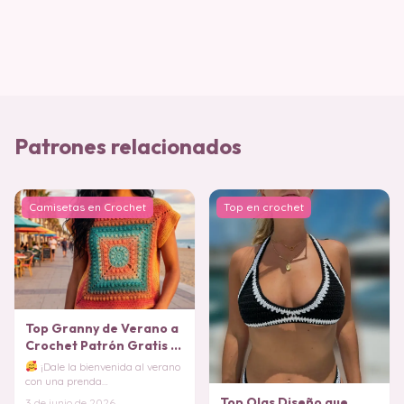
Patrones relacionados
Camisetas en Crochet
Top en crochet
Top Granny de Verano a
Crochet Patrón Gratis
¡Dale la bienvenida al verano
con una prenda
verdaderamente deslumbrante
Top Olas Diseño que
3 de junio de 2026