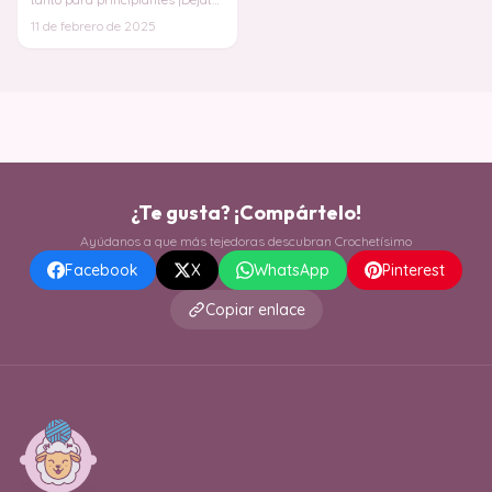
llevar por la magia del crochet y
11 de febrero de 2025
¿Te gusta? ¡Compártelo!
Ayúdanos a que más tejedoras descubran Crochetísimo
Facebook
X
WhatsApp
Pinterest
Copiar enlace