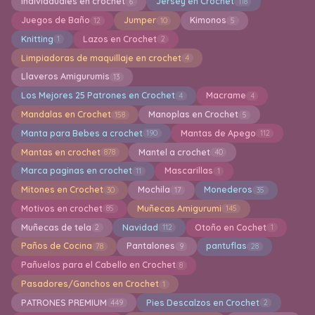
Indiviaduales en crochet
Jersey en Crochet
6
118
Juegos de Baño
Jumper
Kimonos
12
10
5
Knitting
Lazos en Crochet
1
2
Limpiadoras de maquillaje en crochet
4
Llaveros Amigurumis
13
Los Mejores 25 Patrones en Crochet
Macrame
4
4
Mandalas en Crochet
Manoplas en Crochet
158
5
Manta para Bebes a crochet
Mantas de Apego
190
112
Mantas en crochet
Mantel a crochet
878
40
Marca paginas en crochet
Mascarillas
11
1
Mitones en Crochet
Mochila
Monederos
30
17
35
Motivos en crochet
Muñecas Amigurumi
85
145
Muñecas de tela
Navidad
Otoño en Cochet
2
112
1
Paños de Cocina
Pantalones
pantuflas
78
9
28
Pañuelos para el Cabello en Crochet
8
Pasadores/Ganchos en Crochet
1
PATRONES PREMIUM
Pies Descalzos en Crochet
449
2