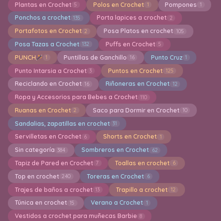
Plantas en Crochet
Polos en Crochet
Pompones
5
1
1
Ponchos a crochet
Porta lapices a crochet
135
2
Portafotos en Crochet
Posa Platos en crochet
2
105
Posa Tazas a Crochet
Puffs en Crochet
132
5
PUNCH
Puntillas de Ganchillo
Punto Cruz
1
16
1
Punto Intarsia a Crochet
Puntos en Crochet
3
125
Reciclando en Crochet
Riñoneras en Crochet
16
12
Ropa y Accesorios para Bebes a Crochet
110
Ruanas en Crochet
Saco para Dormir en Crochet
2
10
Sandalias, zapatillas en crochet
31
Servilletas en Crochet
Shorts en Crochet
6
1
Sin categoría
Sombreros en Crochet
384
62
Tapiz de Pared en Crochet
Toallas en crochet
7
6
Top en crochet
Toreras en Crochet
240
6
Trajes de baños a crochet
Trapillo a crochet
13
12
Túnica en crochet
Verano a Crochet
15
1
Vestidos a crochet para muñecas Barbie
8