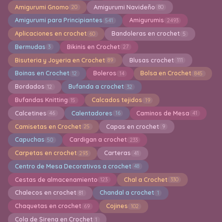
Amigurumi Gnomo
Amigurumi Navideño
20
80
Amigurumi para Principiantes
Amigurumis
541
2493
Aplicaciones en crochet
Bandoleras en crochet
60
5
Bermudas
Bikinis en Crochet
3
27
Bisuteria y Joyeria en Crochet
Blusas crochet
89
111
Boinas en Crochet
Boleros
Bolsa en Crochet
12
14
845
Bordados
Bufanda a crochet
12
32
Bufandas Knitting
Calcados tejidos
15
19
Calcetines
Calentadores
Caminos de Mesa
46
16
41
Camisetas en Crochet
Capas en crochet
25
9
Capuchas
Cardigan a crochet
50
233
Carpetas en crochet
Carteras
293
41
Centro de Mesa Decorativos a crochet
48
Cestas de almacenamiento
Chal a Crochet
123
330
Chalecos en crochet
Chandal a crochet
81
1
Chaquetas en crochet
Cojines
69
102
Cola de Sirena en Crochet
1