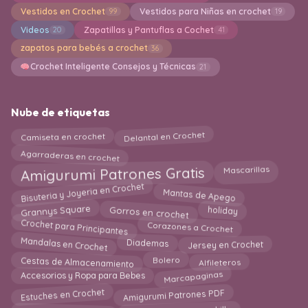
Vestidos en Crochet
Vestidos para Niñas en crochet
99
19
Videos
Zapatillas y Pantuflas a Cochet
20
41
zapatos para bebés a crochet
36
Crochet Inteligente Consejos y Técnicas
21
Nube de etiquetas
Delantal en Crochet
Camiseta en crochet
Agarraderas en crochet
Amigurumi Patrones Gratis
Mascarillas
Bisuteria y Joyeria en Crochet
Mantas de Apego
Gorros en crochet
Grannys Square
holiday
Crochet para Principantes
Corazones a Crochet
Mandalas en Crochet
Diademas
Jersey en Crochet
Alfileteros
Cestas de Almacenamiento
Bolero
Marcapaginas
Accesorios y Ropa para Bebes
Amigurumi Patrones PDF
Estuches en Crochet