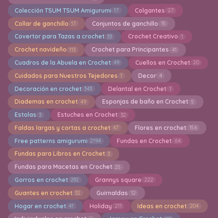
Colección TSUM TSUM Amigurumi
Colgantes
17
27
Collar de ganchillo
Conjuntos de ganchillo
17
15
Covertor para Tazas a crochet
Crochet Creativo
33
1
Crochet navideño
Crochet para Principantes
113
41
Cuadros de la Abuela en Crochet
Cuellos en Crochet
49
20
Cuidados para Nuestros Tejedores
Decor
1
4
Decoración en crochet
Delantal en Crochet
343
1
Diademas en crochet
Esponjas de baño en Crochet
49
5
Estolas
Estuches en Crochet
3
32
Faldas largas y cortas a crochet
Flores en crochet
47
156
Free patterns amigurumi
Fundas en Crochet
2194
64
Fundas para Libros en Crochet
3
Fundas para Macetas en Crochet
25
Gorros en crochet
Grannys square
282
222
Guantes en crochet
Guirnaldas
32
12
Hogar en crochet
Holiday
Ideas en crochet
41
211
204