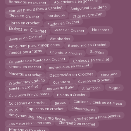
Bermudas en crochet
Aplicaciones en ganchillo
Mantas para Bebes a Crochet
Amigurumi Navideño
Chal en Crochet
Ideas en crochet
Bordados
Faldas en Crochet
Flores en crochet
Bolsas en Crochet
Lazos en Crochet
Mascotas
Jumper en Crochet
Almohadas
Bandolera en Crochet
Amigurumi para Principiantes
Fundas para Tazas
Guantes
Chandal a crochet
Colgantes de Plantas en Crochet
Chalecos en crochet
Individuales en crochet
kimono en crochet
Decoración en Crochet
Macetas a crochet
Macrame
Crochet Navidadeño
Cuellos en Crochet
Cazadora
Mantel a crochet
Juegos de Baño
Hogar
Alfombras
Guía para Principiantes
Boinas a Crochet
Caminos y Centros de Mesa
Calcetines en crochet
Bikinis
bolso
Calentadores
Capuchas en crochet
Amigurumi Juguetes para Bebes
Crochet para Principiantes
Chaqueta en crochet
Los Mejores 25 Patrones
Mantas a Crochet