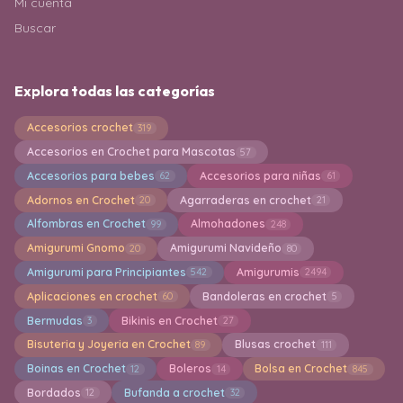
Mi cuenta
Buscar
Explora todas las categorías
Accesorios crochet
319
Accesorios en Crochet para Mascotas
57
Accesorios para bebes
Accesorios para niñas
62
61
Adornos en Crochet
Agarraderas en crochet
20
21
Alfombras en Crochet
Almohadones
99
248
Amigurumi Gnomo
Amigurumi Navideño
20
80
Amigurumi para Principiantes
Amigurumis
542
2494
Aplicaciones en crochet
Bandoleras en crochet
60
5
Bermudas
Bikinis en Crochet
3
27
Bisuteria y Joyeria en Crochet
Blusas crochet
89
111
Boinas en Crochet
Boleros
Bolsa en Crochet
12
14
845
Bordados
Bufanda a crochet
12
32