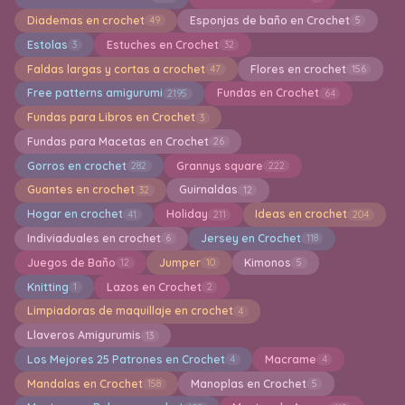
Diademas en crochet
Esponjas de baño en Crochet
49
5
Estolas
Estuches en Crochet
3
32
Faldas largas y cortas a crochet
Flores en crochet
47
156
Free patterns amigurumi
Fundas en Crochet
2195
64
Fundas para Libros en Crochet
3
Fundas para Macetas en Crochet
26
Gorros en crochet
Grannys square
282
222
Guantes en crochet
Guirnaldas
32
12
Hogar en crochet
Holiday
Ideas en crochet
41
211
204
Indiviaduales en crochet
Jersey en Crochet
6
118
Juegos de Baño
Jumper
Kimonos
12
10
5
Knitting
Lazos en Crochet
1
2
Limpiadoras de maquillaje en crochet
4
Llaveros Amigurumis
13
Los Mejores 25 Patrones en Crochet
Macrame
4
4
Mandalas en Crochet
Manoplas en Crochet
158
5