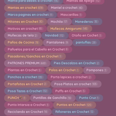
Manta para Bebes a crochet
Mantas de Apego
190
112
Mantas en crochet
Mantel a crochet
878
40
Marca paginas en crochet
Mascarillas
11
1
Mitones en Crochet
Mochila
Monederos
30
17
35
Motivos en crochet
Muñecas Amigurumi
85
145
Muñecas de tela
Navidad
Otoño en Cochet
2
112
1
Paños de Cocina
Pantalones
pantuflas
78
9
28
Pañuelos para el Cabello en Crochet
8
Pasadores/Ganchos en Crochet
1
PATRONES PREMIUM
Pies Descalzos en Crochet
449
2
Plantas en Crochet
Polos en Crochet
Pompones
5
1
1
Ponchos a crochet
Porta lapices a crochet
135
2
Portafotos en Crochet
Posa Platos en crochet
2
105
Posa Tazas a Crochet
Puffs en Crochet
132
5
PUNCH
Puntillas de Ganchillo
Punto Cruz
1
16
1
Punto Intarsia a Crochet
Puntos en Crochet
3
125
Reciclando en Crochet
Riñoneras en Crochet
16
12