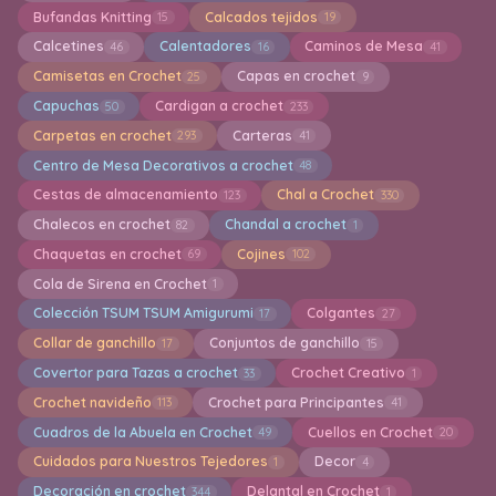
Bufandas Knitting
Calcados tejidos
15
19
Calcetines
Calentadores
Caminos de Mesa
46
16
41
Camisetas en Crochet
Capas en crochet
25
9
Capuchas
Cardigan a crochet
50
233
Carpetas en crochet
Carteras
293
41
Centro de Mesa Decorativos a crochet
48
Cestas de almacenamiento
Chal a Crochet
123
330
Chalecos en crochet
Chandal a crochet
82
1
Chaquetas en crochet
Cojines
69
102
Cola de Sirena en Crochet
1
Colección TSUM TSUM Amigurumi
Colgantes
17
27
Collar de ganchillo
Conjuntos de ganchillo
17
15
Covertor para Tazas a crochet
Crochet Creativo
33
1
Crochet navideño
Crochet para Principantes
113
41
Cuadros de la Abuela en Crochet
Cuellos en Crochet
49
20
Cuidados para Nuestros Tejedores
Decor
1
4
Decoración en crochet
Delantal en Crochet
344
1