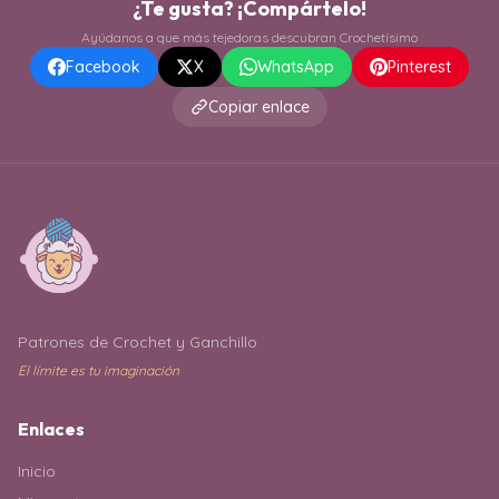
¿Te gusta? ¡Compártelo!
Ayúdanos a que más tejedoras descubran Crochetísimo
Facebook
X
WhatsApp
Pinterest
Copiar enlace
Patrones de Crochet y Ganchillo
El límite es tu imaginación
Enlaces
Inicio