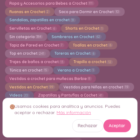
Ropa y Accesorios para Bebes a Crochet
111
Ruanas en Crochet
Saco para Dormir en Crochet
2
10
Sandalias, zapatillas en crochet
31
Servilletas en Crochet
Shorts en Crochet
6
1
Sin categoría
Sombreros en Crochet
384
62
Tapiz de Pared en Crochet
Toallas en crochet
7
6
Top en crochet
Toreras en Crochet
241
6
Trajes de baños a crochet
Trapillo a crochet
13
12
Túnica en crochet
Verano a Crochet
15
1
Vestidos a crochet para muñecas Barbie
8
Vestidos en Crochet
Vestidos para Niñas en crochet
99
19
Videos
Zapatillas y Pantuflas a Cochet
20
41
zapatos para bebés a crochet
36
Usamos cookies para analítica y anuncios. Puedes
Crochet Inteligente Consejos y Técnicas
21
aceptar o rechazar.
Más información
Rechazar
Aceptar
Nube de etiquetas