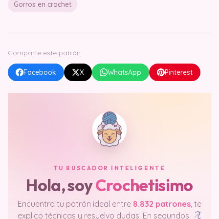
Gorros en crochet
Comparte este patrón
Facebook
X
WhatsApp
Pinterest
TU BUSCADOR INTELIGENTE
Hola, soy
Crochetisimo
Encuentro tu patrón ideal entre
8.832 patrones
, te
explico técnicas y resuelvo dudas. En segundos.