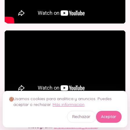
Usamos cookies para analítica y anuncios. Puedes
Síguenos en nuestras redes sociales
aceptar o rechazar.
Más información
Suscríbete a nuestro Canal
YouTube:
@Crochetisimo
Rechazar
Aceptar
Instagram:
crochetisimo_oficial
.