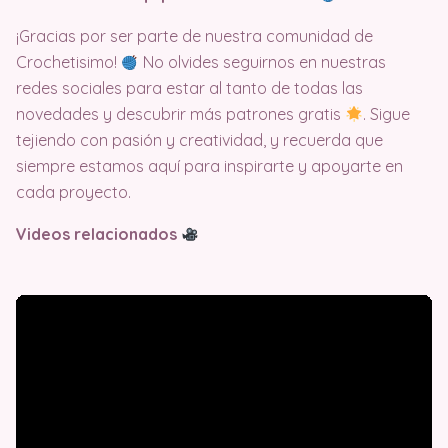
¡Gracias por ser parte de nuestra comunidad de
Crochetisimo!
No olvides seguirnos en nuestras
redes sociales para estar al tanto de todas las
novedades y descubrir más patrones gratis
. Sigue
tejiendo con pasión y creatividad, y recuerda que
siempre estamos aquí para inspirarte y apoyarte en
cada proyecto.
Videos relacionados