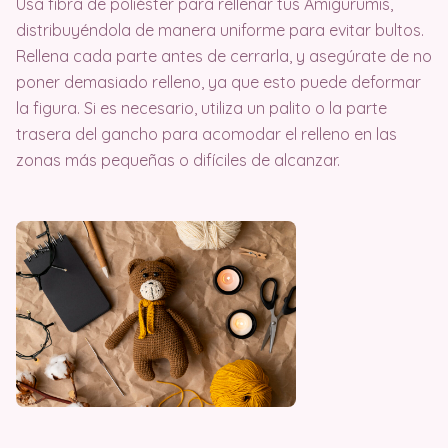
Usa fibra de poliéster para rellenar tus Amigurumis,
distribuyéndola de manera uniforme para evitar bultos.
Rellena cada parte antes de cerrarla, y asegúrate de no
poner demasiado relleno, ya que esto puede deformar
la figura. Si es necesario, utiliza un palito o la parte
trasera del gancho para acomodar el relleno en las
zonas más pequeñas o difíciles de alcanzar.