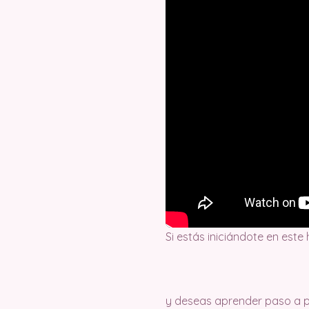
Si estás iniciándote en este
y deseas aprender paso a pa