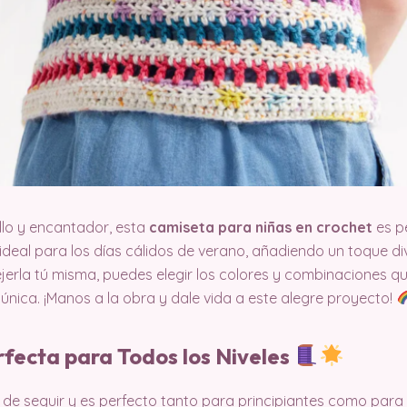
llo y encantador, esta
camiseta para niñas en crochet
es pe
 ideal para los días cálidos de verano, añadiendo un toque d
tejerla tú misma, puedes elegir los colores y combinaciones 
única. ¡Manos a la obra y dale vida a este alegre proyecto!
erfecta para Todos los Niveles
l de seguir y es perfecto tanto para principiantes como para