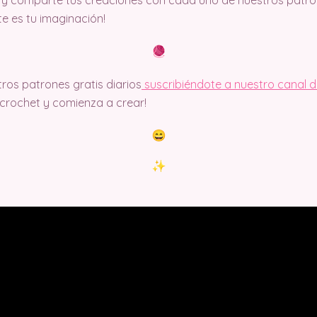
ite es tu imaginación!
ros patrones gratis diarios
suscribiéndote a nuestro canal 
rochet y comienza a crear!