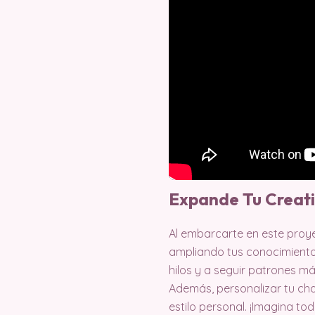
Expande Tu Creat
Al embarcarte en este proy
ampliando tus conocimientos
hilos y a seguir patrones m
Además, personalizar tu ch
estilo personal. ¡Imagina t