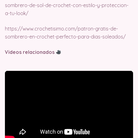
sombrero-de-sol-de-crochet-con-estilo-y-proteccion-
a-tu-look/
https://www.crochetisimo.com/patron-gratis-de-
sombrero-en-crochet-perfecto-para-dias-soleados/
Videos relacionados