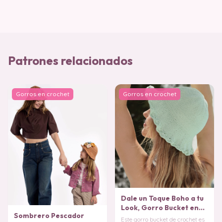
Patrones relacionados
Gorros en crochet
Gorros en crochet
Dale un Toque Boho a tu
Look, Gorro Bucket en
Sombrero Pescador
Crochet PATRÓN
Este gorro bucket de crochet es