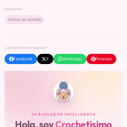
Etiquetas
Gorros en crochet
Comparte este patrón
Facebook
X
WhatsApp
Pinterest
TU BUSCADOR INTELIGENTE
Hola, soy
Crochetisimo