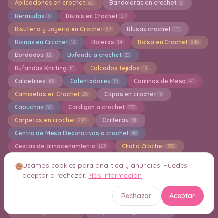
Aplicaciones en crochet
Bandoleras en crochet
60
5
Bermudas
Bikinis en Crochet
3
27
Bisuteria y Joyeria en Crochet
Blusas crochet
89
111
Boinas en Crochet
Boleros
Bolsa en Crochet
12
14
845
Bordados
Bufanda a crochet
12
32
Bufandas Knitting
Calcados tejidos
15
19
Calcetines
Calentadores
Caminos de Mesa
46
16
41
Camisetas en Crochet
Capas en crochet
25
9
Capuchas
Cardigan a crochet
50
233
Carpetas en crochet
Carteras
293
41
Centro de Mesa Decorativos a crochet
48
Cestas de almacenamiento
Chal a Crochet
123
330
Chalecos en crochet
Chandal a crochet
82
1
Usamos cookies para analítica y anuncios. Puedes
Chaquetas en crochet
Cojines
69
102
aceptar o rechazar.
Más información
Cola de Sirena en Crochet
1
Rechazar
Aceptar
Colección TSUM TSUM Amigurumi
Colgantes
17
27
Collar de ganchillo
Conjuntos de ganchillo
17
15