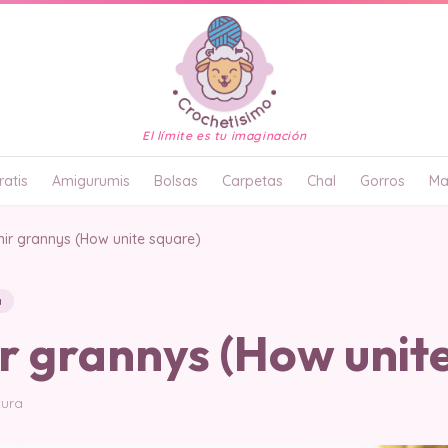
El límite es tu imaginación
atis
Amigurumis
Bolsas
Carpetas
Chal
Gorros
Ma
ir grannys (How unite square)
a
r grannys (How unite
tura