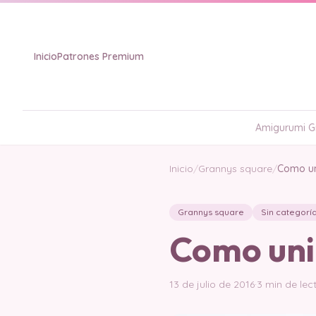
Inicio
Patrones Premium
Amigurumi Gr
Inicio
/
Grannys square
/
Como un
Grannys square
Sin categorí
Como uni
13 de julio de 2016
·
3 min de lec