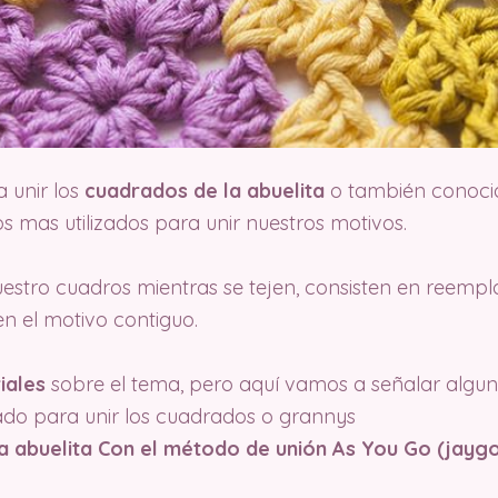
 unir los
cuadrados de la abuelita
o también conoci
 mas utilizados para unir nuestros motivos.
uestro cuadros mientras se tejen, consisten en reemp
en el motivo contiguo.
iales
sobre el tema, pero aquí vamos a señalar algu
zado para unir los cuadrados o grannys
a abuelita Con el método de unión As You Go (jayg