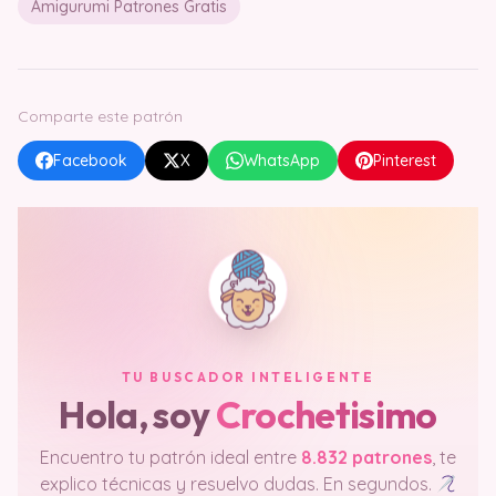
Amigurumi Patrones Gratis
Comparte este patrón
Facebook
X
WhatsApp
Pinterest
TU BUSCADOR INTELIGENTE
Hola, soy
Crochetisimo
Encuentro tu patrón ideal entre
8.832 patrones
, te
explico técnicas y resuelvo dudas. En segundos.