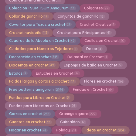
Cola de Sirena en Crochet
1
Colección TSUM TSUM Amigurumi
Colgantes
17
27
Collar de ganchillo
Conjuntos de ganchillo
17
15
Covertor para Tazas a crochet
Crochet Creativo
33
1
Crochet navideño
Crochet para Principantes
113
41
Cuadros de la Abuela en Crochet
Cuellos en Crochet
49
20
Cuidados para Nuestros Tejedores
Decor
1
4
Decoración en crochet
Delantal en Crochet
343
1
Diademas en crochet
Esponjas de baño en Crochet
49
5
Estolas
Estuches en Crochet
3
32
Faldas largas y cortas a crochet
Flores en crochet
47
156
Free patterns amigurumi
Fundas en Crochet
2194
64
Fundas para Libros en Crochet
3
Fundas para Macetas en Crochet
25
Gorros en crochet
Grannys square
282
222
Guantes en crochet
Guirnaldas
32
12
Hogar en crochet
Holiday
Ideas en crochet
41
211
204