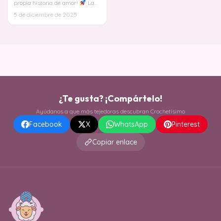
propia historia de amor!
La
magia del crochet te permite ser
5 de diciembre de 2025
la c
¿Te gusta? ¡Compártelo!
Ayúdanos a que más tejedoras descubran Crochetísimo
Facebook
X
WhatsApp
Pinterest
Copiar enlace