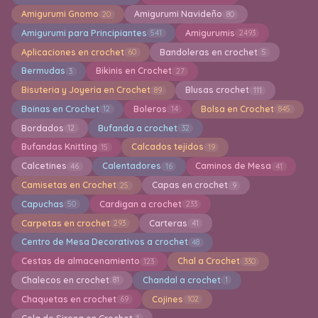
Amigurumi Gnomo
Amigurumi Navideño
20
80
Amigurumi para Principiantes
Amigurumis
541
2493
Aplicaciones en crochet
Bandoleras en crochet
60
5
Bermudas
Bikinis en Crochet
3
27
Bisuteria y Joyeria en Crochet
Blusas crochet
89
111
Boinas en Crochet
Boleros
Bolsa en Crochet
12
14
845
Bordados
Bufanda a crochet
12
32
Bufandas Knitting
Calcados tejidos
15
19
Calcetines
Calentadores
Caminos de Mesa
46
16
41
Camisetas en Crochet
Capas en crochet
25
9
Capuchas
Cardigan a crochet
50
233
Carpetas en crochet
Carteras
293
41
Centro de Mesa Decorativos a crochet
48
Cestas de almacenamiento
Chal a Crochet
123
330
Chalecos en crochet
Chandal a crochet
81
1
Chaquetas en crochet
Cojines
69
102