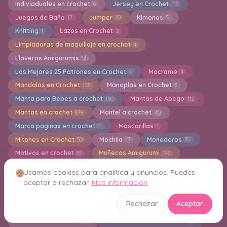
Indiviaduales en crochet
Jersey en Crochet
6
118
Juegos de Baño
Jumper
Kimonos
12
10
5
Knitting
Lazos en Crochet
1
2
Limpiadoras de maquillaje en crochet
4
Llaveros Amigurumis
13
Los Mejores 25 Patrones en Crochet
Macrame
4
4
Mandalas en Crochet
Manoplas en Crochet
158
5
Manta para Bebes a crochet
Mantas de Apego
190
112
Mantas en crochet
Mantel a crochet
878
40
Marca paginas en crochet
Mascarillas
11
1
Mitones en Crochet
Mochila
Monederos
30
17
35
Motivos en crochet
Muñecas Amigurumi
85
145
Muñecas de tela
Navidad
Otoño en Cochet
2
112
1
Usamos cookies para analítica y anuncios. Puedes
Paños de Cocina
Pantalones
pantuflas
78
9
28
aceptar o rechazar.
Más información
Pañuelos para el Cabello en Crochet
8
Rechazar
Aceptar
Pasadores/Ganchos en Crochet
1
PATRONES PREMIUM
Pies Descalzos en Crochet
449
2