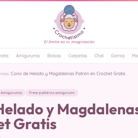
El límite es tu imaginación
atis
Amigurumis
Bolsas
Carpetas
Chal
Gorros
Ma
antes
/
Cono de Helado y Magdalenas Patrón en Crochet Gratis
Amigurumis
Free patterns amigurumi
Helado y Magdalena
t Gratis