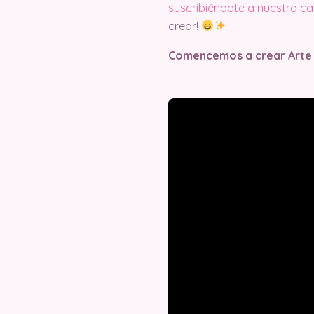
suscribiéndote a nuestro c
crear!
Comencemos a crear Arte