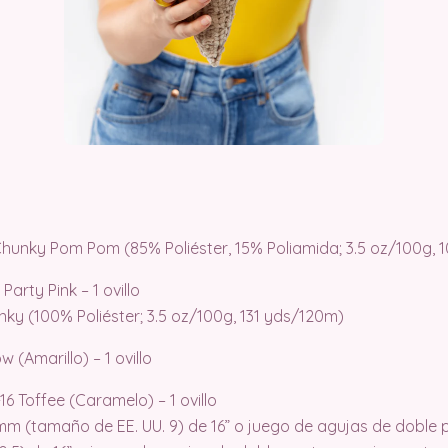
Chunky Pom Pom (85% Poliéster, 15% Poliamida; 3.5 oz/100g,
Party Pink – 1 ovillo
nky (100% Poliéster; 3.5 oz/100g, 131 yds/120m)
 (Amarillo) – 1 ovillo
6 Toffee (Caramelo) – 1 ovillo
mm (tamaño de EE. UU. 9) de 16” o juego de agujas de doble p