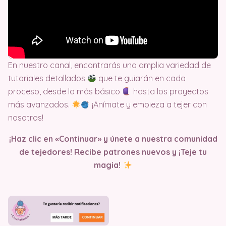
En nuestro canal, encontrarás una amplia variedad de
tutoriales detallados
que te guiarán en cada
proceso, desde lo más básico
hasta los proyectos
más avanzados.
¡Anímate y empieza a tejer con
nosotros!
¡Haz clic en «Continuar» y únete a nuestra comunidad
de tejedores! Recibe patrones nuevos y ¡Teje tu
magia!