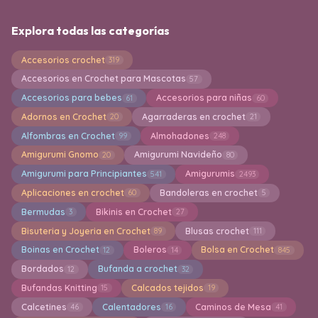
Explora todas las categorías
Accesorios crochet
319
Accesorios en Crochet para Mascotas
57
Accesorios para bebes
Accesorios para niñas
61
60
Adornos en Crochet
Agarraderas en crochet
20
21
Alfombras en Crochet
Almohadones
99
248
Amigurumi Gnomo
Amigurumi Navideño
20
80
Amigurumi para Principiantes
Amigurumis
541
2493
Aplicaciones en crochet
Bandoleras en crochet
60
5
Bermudas
Bikinis en Crochet
3
27
Bisuteria y Joyeria en Crochet
Blusas crochet
89
111
Boinas en Crochet
Boleros
Bolsa en Crochet
12
14
845
Bordados
Bufanda a crochet
12
32
Bufandas Knitting
Calcados tejidos
15
19
Calcetines
Calentadores
Caminos de Mesa
46
16
41