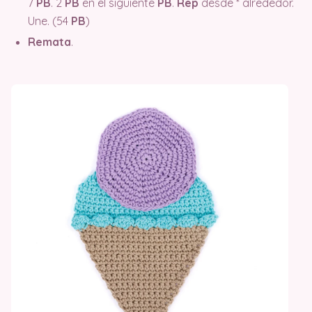
7
PB
. 2
PB
en el siguiente
PB
.
Rep
desde * alrededor.
Une. (54
PB
)
Remata
.