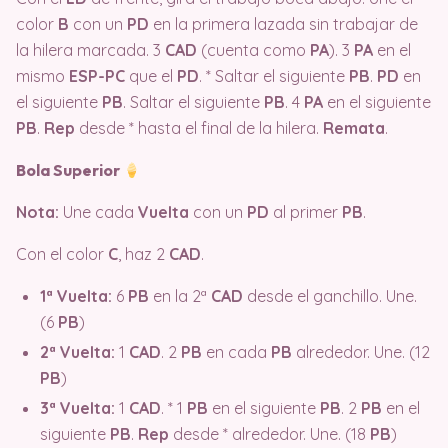
color
B
con un
PD
en la primera lazada sin trabajar de
la hilera marcada. 3
CAD
(cuenta como
PA
). 3
PA
en el
mismo
ESP-PC
que el
PD
. * Saltar el siguiente
PB
.
PD
en
el siguiente
PB
. Saltar el siguiente
PB
. 4
PA
en el siguiente
PB
.
Rep
desde * hasta el final de la hilera.
Remata
.
Bola Superior
Nota:
Une cada
Vuelta
con un
PD
al primer
PB
.
Con el color
C
, haz 2
CAD
.
1ª Vuelta:
6
PB
en la 2ª
CAD
desde el ganchillo. Une.
(6
PB
)
2ª Vuelta:
1
CAD
. 2
PB
en cada
PB
alrededor. Une. (12
PB
)
3ª Vuelta:
1
CAD
. * 1
PB
en el siguiente
PB
. 2
PB
en el
siguiente
PB
.
Rep
desde * alrededor. Une. (18
PB
)