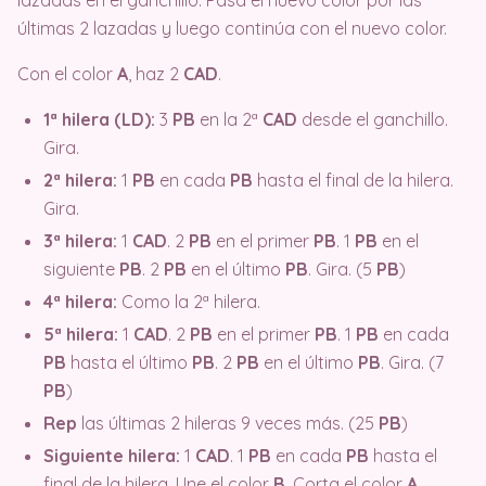
lazadas en el ganchillo. Pasa el nuevo color por las
últimas 2 lazadas y luego continúa con el nuevo color.
Con el color
A
, haz 2
CAD
.
1ª hilera (LD):
3
PB
en la 2ª
CAD
desde el ganchillo.
Gira.
2ª hilera:
1
PB
en cada
PB
hasta el final de la hilera.
Gira.
3ª hilera:
1
CAD
. 2
PB
en el primer
PB
. 1
PB
en el
siguiente
PB
. 2
PB
en el último
PB
. Gira. (5
PB
)
4ª hilera:
Como la 2ª hilera.
5ª hilera:
1
CAD
. 2
PB
en el primer
PB
. 1
PB
en cada
PB
hasta el último
PB
. 2
PB
en el último
PB
. Gira. (7
PB
)
Rep
las últimas 2 hileras 9 veces más. (25
PB
)
Siguiente hilera:
1
CAD
. 1
PB
en cada
PB
hasta el
final de la hilera. Une el color
B
. Corta el color
A
.