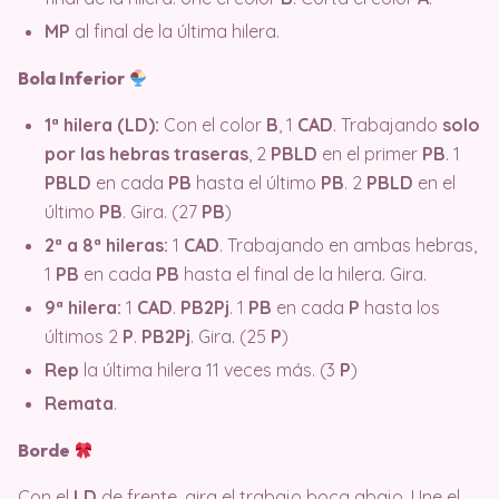
MP
al final de la última hilera.
Bola Inferior
1ª hilera (LD):
Con el color
B
, 1
CAD
. Trabajando
solo
por las hebras traseras
, 2
PBLD
en el primer
PB
. 1
PBLD
en cada
PB
hasta el último
PB
. 2
PBLD
en el
último
PB
. Gira. (27
PB
)
2ª a 8ª hileras:
1
CAD
. Trabajando en ambas hebras,
1
PB
en cada
PB
hasta el final de la hilera. Gira.
9ª hilera:
1
CAD
.
PB2Pj
. 1
PB
en cada
P
hasta los
últimos 2
P
.
PB2Pj
. Gira. (25
P
)
Rep
la última hilera 11 veces más. (3
P
)
Remata
.
Borde
Con el
LD
de frente, gira el trabajo boca abajo. Une el