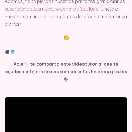
Además, no te pierdas nuestros patrones gratis diarios
suscribiéndote a nuestro canal de YouTube
. ¡Únete a
nuestra comunidad de amantes del crochet y comienza
a crear!
Aquí
te comparto este videotutorial que te
ayudara a tejer otra opción para tus helados y tazas