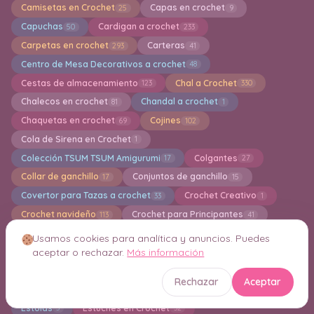
Camisetas en Crochet
Capas en crochet
25
9
Capuchas
Cardigan a crochet
50
233
Carpetas en crochet
Carteras
293
41
Centro de Mesa Decorativos a crochet
48
Cestas de almacenamiento
Chal a Crochet
123
330
Chalecos en crochet
Chandal a crochet
81
1
Chaquetas en crochet
Cojines
69
102
Cola de Sirena en Crochet
1
Colección TSUM TSUM Amigurumi
Colgantes
17
27
Collar de ganchillo
Conjuntos de ganchillo
17
15
Covertor para Tazas a crochet
Crochet Creativo
33
1
Crochet navideño
Crochet para Principantes
113
41
Cuadros de la Abuela en Crochet
Cuellos en Crochet
49
20
Usamos cookies para analítica y anuncios. Puedes
aceptar o rechazar.
Más información
Cuidados para Nuestros Tejedores
Decor
1
4
Decoración en crochet
Delantal en Crochet
344
1
Rechazar
Aceptar
Diademas en crochet
Esponjas de baño en Crochet
49
5
Estolas
Estuches en Crochet
3
32