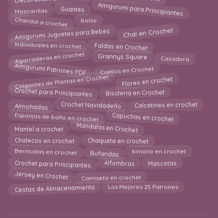
Amigurumi para Principiantes
Mascarillas
Guantes
Chandal a crochet
bolso
Chal en Crochet
Amigurumi Juguetes para Bebes
Individuales en crochet
Faldas en Crochet
Agarraderas en crochet
Grannys Square
Cazadora
Amigurumi Patrones PDF
Cuellos en Crochet
Colgantes de Plantas en Crochet
Flores en crochet
Crochet para Principiantes
Bisutería en Crochet
Almohadas
Crochet Navidadeño
Calcetines en crochet
Esponjas de baño en crochet
Capuchas en crochet
Mandalas en Crochet
Mantel a crochet
Chalecos en crochet
Chaqueta en crochet
Bermudas en crochet
kimono en crochet
Bufandas
Alfombras
Crochet para Principantes
Mascotas
Jersey en Crochet
Camiseta en crochet
Los Mejores 25 Patrones
Cestas de Almacenamiento