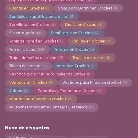
Ruanas en Crochet
Saco para Dormir en Crochet
2
10
Sandalias, zapatillas en crochet
31
Servilletas en Crochet
Shorts en Crochet
6
1
Sin categoría
Sombreros en Crochet
384
62
Tapiz de Pared en Crochet
Toallas en crochet
7
6
Top en crochet
Toreras en Crochet
240
6
Trajes de baños a crochet
Trapillo a crochet
13
12
Túnica en crochet
Verano a Crochet
15
1
Vestidos a crochet para muñecas Barbie
8
Vestidos en Crochet
Vestidos para Niñas en crochet
99
19
Videos
Zapatillas y Pantuflas a Cochet
20
41
zapatos para bebés a crochet
36
Crochet Inteligente Consejos y Técnicas
21
Nube de etiquetas