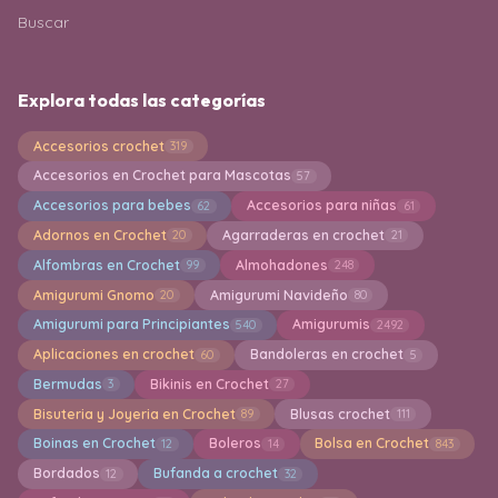
Buscar
Explora todas las categorías
Accesorios crochet
319
Accesorios en Crochet para Mascotas
57
Accesorios para bebes
Accesorios para niñas
62
61
Adornos en Crochet
Agarraderas en crochet
20
21
Alfombras en Crochet
Almohadones
99
248
Amigurumi Gnomo
Amigurumi Navideño
20
80
Amigurumi para Principiantes
Amigurumis
540
2492
Aplicaciones en crochet
Bandoleras en crochet
60
5
Bermudas
Bikinis en Crochet
3
27
Bisuteria y Joyeria en Crochet
Blusas crochet
89
111
Boinas en Crochet
Boleros
Bolsa en Crochet
12
14
843
Bordados
Bufanda a crochet
12
32