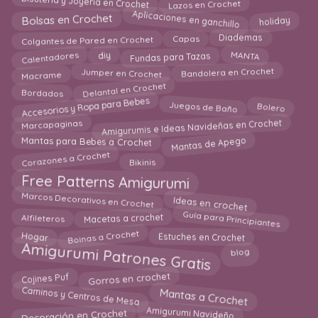
Bisuteria y Joyeria en Crochet
Lazos en Crochet
Aplicaciones en ganchillo
Bolsas en Crochet
holiday
Colgantes de Pared en Crochet
Diademas
Capas
Calentadores
MANTA
diy
Fundas para Tazas
Jumper en Crochet
Bandolera en Crochet
Macrame
Delantal en Crochet
Bordados
Accesorios y Ropa para Bebes
Juegos de Baño
Bolero
Amigurumis e Ideas Navideñas en Crochet
Marcapaginas
Mantas de Apego
Mantas para Bebes a Crochet
Corazones a Crochet
Bikinis
Free Patterns Amigurumi
Marcos Decorativos en Crochet
Ideas en crochet
Guía para Principiantes
Macetas a crochet
Alfileteros
Boinas a Crochet
Estuches en Crochet
Hogar
Amigurumi Patrones Gratis
blog
Cojines Puf
Gorros en crochet
Mantas a Crochet
Caminos y Centros de Mesa
Amigurumi Navideño
Decoración en Crochet