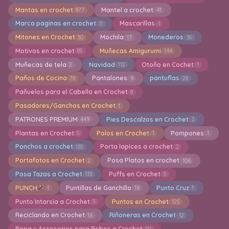
Mantas en crochet
Mantel a crochet
877
41
Marca paginas en crochet
Mascarillas
11
1
Mitones en Crochet
Mochila
Monederos
30
17
35
Motivos en crochet
Muñecas Amigurumi
85
144
Muñecas de tela
Navidad
Otoño en Cochet
2
112
1
Paños de Cocina
Pantalones
pantuflas
78
9
28
Pañuelos para el Cabello en Crochet
8
Pasadores/Ganchos en Crochet
1
PATRONES PREMIUM
Pies Descalzos en Crochet
449
2
Plantas en Crochet
Polos en Crochet
Pompones
5
1
1
Ponchos a crochet
Porta lapices a crochet
135
2
Portafotos en Crochet
Posa Platos en crochet
2
106
Posa Tazas a Crochet
Puffs en Crochet
133
5
PUNCH
Puntillas de Ganchillo
Punto Cruz
1
16
1
Punto Intarsia a Crochet
Puntos en Crochet
3
125
Reciclando en Crochet
Riñoneras en Crochet
16
12
Ropa y Accesorios para Bebes a Crochet
111