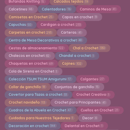
Bufandas Knitting
Calcados tejidos
15
19
Calcetines
Calentadores
Caminos de Mesa
46
16
41
Camisetas en Crochet
Capas en crochet
25
9
Capuchas
Cardigan a crochet
50
233
Carpetas en crochet
Carteras
293
41
Centro de Mesa Decorativos a crochet
48
Cestas de almacenamiento
Chal a Crochet
122
330
Chalecos en crochet
Chandal a crochet
82
1
Chaquetas en crochet
Cojines
69
102
Cola de Sirena en Crochet
1
Colección TSUM TSUM Amigurumi
Colgantes
17
27
Collar de ganchillo
Conjuntos de ganchillo
18
15
Covertor para Tazas a crochet
Crochet Creativo
33
1
Crochet navideño
Crochet para Principantes
113
41
Cuadros de la Abuela en Crochet
Cuellos en Crochet
47
21
Cuidados para Nuestros Tejedores
Decor
1
4
Decoración en crochet
Delantal en Crochet
344
1