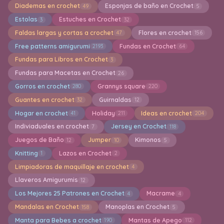
Diademas en crochet
Esponjas de baño en Crochet
49
5
Estolas
Estuches en Crochet
3
32
Faldas largas y cortas a crochet
Flores en crochet
47
156
Free patterns amigurumi
Fundas en Crochet
2193
64
Fundas para Libros en Crochet
3
Fundas para Macetas en Crochet
26
Gorros en crochet
Grannys square
280
220
Guantes en crochet
Guirnaldas
32
12
Hogar en crochet
Holiday
Ideas en crochet
41
211
204
Indiviaduales en crochet
Jersey en Crochet
7
118
Juegos de Baño
Jumper
Kimonos
12
10
5
Knitting
Lazos en Crochet
1
2
Limpiadoras de maquillaje en crochet
4
Llaveros Amigurumis
12
Los Mejores 25 Patrones en Crochet
Macrame
4
4
Mandalas en Crochet
Manoplas en Crochet
158
5
Manta para Bebes a crochet
Mantas de Apego
190
112