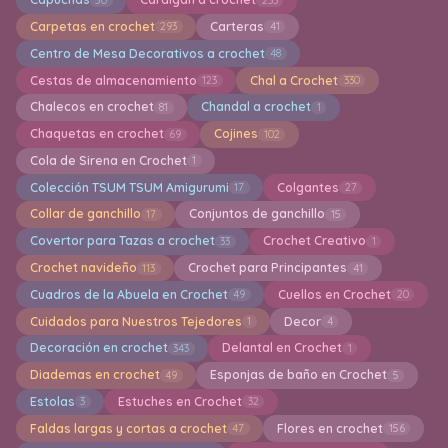
Carpetas en crochet
Carteras
293
41
Centro de Mesa Decorativos a crochet
48
Cestas de almacenamiento
Chal a Crochet
123
330
Chalecos en crochet
Chandal a crochet
81
1
Chaquetas en crochet
Cojines
69
102
Cola de Sirena en Crochet
1
Colección TSUM TSUM Amigurumi
Colgantes
17
27
Collar de ganchillo
Conjuntos de ganchillo
17
15
Covertor para Tazas a crochet
Crochet Creativo
33
1
Crochet navideño
Crochet para Principantes
113
41
Cuadros de la Abuela en Crochet
Cuellos en Crochet
49
20
Cuidados para Nuestros Tejedores
Decor
1
4
Decoración en crochet
Delantal en Crochet
343
1
Diademas en crochet
Esponjas de baño en Crochet
49
5
Estolas
Estuches en Crochet
3
32
Faldas largas y cortas a crochet
Flores en crochet
47
156