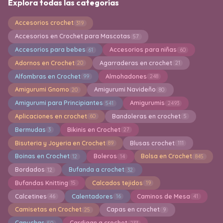
Explora todas las categorías
Accesorios crochet
319
Accesorios en Crochet para Mascotas
57
Accesorios para bebes
Accesorios para niñas
61
60
Adornos en Crochet
Agarraderas en crochet
20
21
Alfombras en Crochet
Almohadones
99
248
Amigurumi Gnomo
Amigurumi Navideño
20
80
Amigurumi para Principiantes
Amigurumis
541
2493
Aplicaciones en crochet
Bandoleras en crochet
60
5
Bermudas
Bikinis en Crochet
3
27
Bisuteria y Joyeria en Crochet
Blusas crochet
89
111
Boinas en Crochet
Boleros
Bolsa en Crochet
12
14
845
Bordados
Bufanda a crochet
12
32
Bufandas Knitting
Calcados tejidos
15
19
Calcetines
Calentadores
Caminos de Mesa
46
16
41
Camisetas en Crochet
Capas en crochet
25
9
Capuchas
Cardigan a crochet
50
233