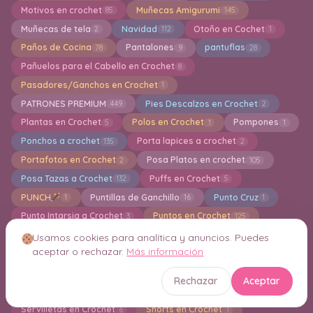
Motivos en crochet
Muñecas Amigurumi
85
145
Muñecas de tela
Navidad
Otoño en Cochet
2
112
1
Paños de Cocina
Pantalones
pantuflas
78
9
28
Pañuelos para el Cabello en Crochet
8
Pasadores/Ganchos en Crochet
1
PATRONES PREMIUM
Pies Descalzos en Crochet
449
2
Plantas en Crochet
Polos en Crochet
Pompones
5
1
1
Ponchos a crochet
Porta lapices a crochet
135
2
Portafotos en Crochet
Posa Platos en crochet
2
105
Posa Tazas a Crochet
Puffs en Crochet
132
5
PUNCH
Puntillas de Ganchillo
Punto Cruz
1
16
1
Punto Intarsia a Crochet
Puntos en Crochet
3
125
Reciclando en Crochet
Riñoneras en Crochet
16
12
Usamos cookies para analítica y anuncios. Puedes
aceptar o rechazar.
Más información
Ropa y Accesorios para Bebes a Crochet
110
Ruanas en Crochet
Saco para Dormir en Crochet
2
10
Rechazar
Aceptar
Sandalias, zapatillas en crochet
31
Servilletas en Crochet
Shorts en Crochet
6
1