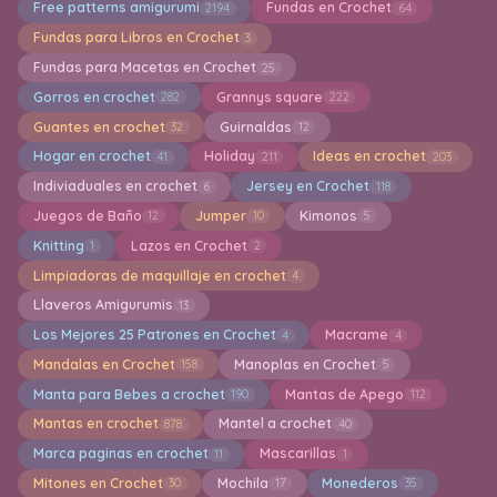
Free patterns amigurumi
Fundas en Crochet
2194
64
Fundas para Libros en Crochet
3
Fundas para Macetas en Crochet
25
Gorros en crochet
Grannys square
282
222
Guantes en crochet
Guirnaldas
32
12
Hogar en crochet
Holiday
Ideas en crochet
41
211
203
Indiviaduales en crochet
Jersey en Crochet
6
118
Juegos de Baño
Jumper
Kimonos
12
10
5
Knitting
Lazos en Crochet
1
2
Limpiadoras de maquillaje en crochet
4
Llaveros Amigurumis
13
Los Mejores 25 Patrones en Crochet
Macrame
4
4
Mandalas en Crochet
Manoplas en Crochet
158
5
Manta para Bebes a crochet
Mantas de Apego
190
112
Mantas en crochet
Mantel a crochet
878
40
Marca paginas en crochet
Mascarillas
11
1
Mitones en Crochet
Mochila
Monederos
30
17
35