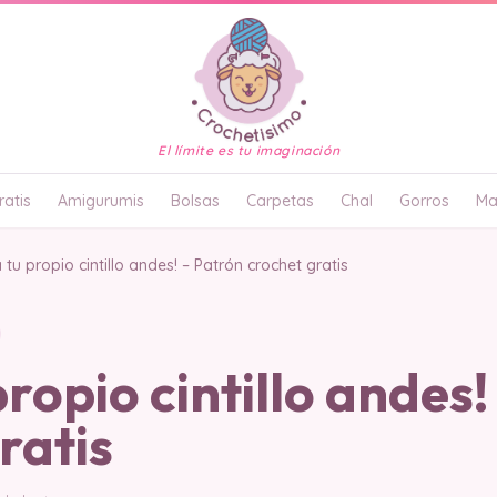
El límite es tu imaginación
atis
Amigurumis
Bolsas
Carpetas
Chal
Gorros
Ma
 tu propio cintillo andes! – Patrón crochet gratis
propio cintillo andes
ratis